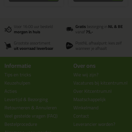
Voor 16:00 uur besteld
Gratis
bezorging in
NL & BE
morgen in huis
vanaf
75,-
Grootste assortiment
PostNL afhaalpunt: kies zelf
uit voorraad leverbaar
wanneer je afhaalt
Informatie
Over ons
Tips en tricks
Wie wij zijn?
Keuzehulpen
Vacatures bij kitcentrum.nl
Acties
Over Kitcentrum.nl
Levertijd & Bezorging
Maatschappelijk
Retourneren & Annuleren
Winkelmand
Veel gestelde vragen (FAQ)
Contact
Bestelprocedure
Leverancier worden?