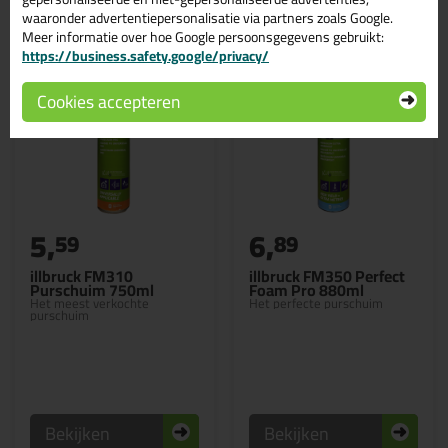
waaronder advertentiepersonalisatie via partners zoals Google.
Meer informatie over hoe Google persoonsgegevens gebruikt:
https://business.safety.google/privacy/
Cookies accepteren
5,
6,
59
89
illbruck FM310
illbruck FM350 Perfect
Purschuim 750ml
Foam Pro 880ml
Het meest verkochte
Het perfecte purschuim
purschuim
Bekijken
Bekijken