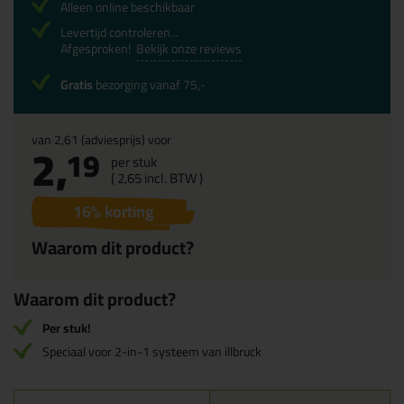
Alleen online beschikbaar
Levertijd controleren...
Afgesproken!
Bekijk onze reviews
Gratis
bezorging vanaf 75,-
van
2,61
(adviesprijs) voor
2,
19
per stuk
(
2,
65
incl. BTW )
16
% korting
Waarom dit product?
Waarom dit product?
Per stuk!
Speciaal voor 2-in-1 systeem van illbruck