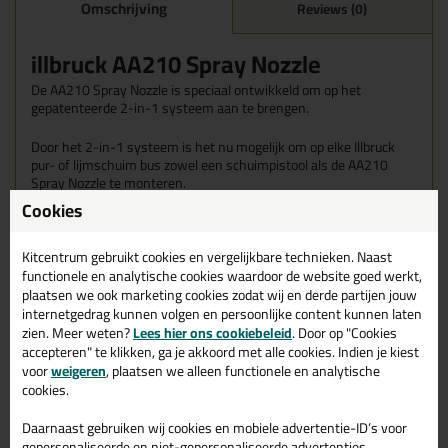
Omschrijving
Reviews (0)
illbruck AA210 Spray Nozzle
De AA210 Spray Nozzle is speciaal ontwikkeld om op het
gepatenteerde 2-in-1 systeem aan te brengen.
Door het 2-in-1 systeem is het nu mogelijk om op elke Illbruck
pur- of lijmschuim bus zowel een schuimpistool als de AA210
Spray Nozzle te monteren.
Cookies
Let op! Alleen te gebruiken op het gepatenteerde 2-in-1
systeem van illbruck purschuimen
Kitcentrum gebruikt cookies en vergelijkbare technieken. Naast
functionele en analytische cookies waardoor de website goed werkt,
Kenmerken
Eenvoudig te bevestigen
plaatsen we ook marketing cookies zodat wij en derde partijen jouw
Hoge opbrengst door conische slang
internetgedrag kunnen volgen en persoonlijke content kunnen laten
Flexibele slang voor vullen van smalle- en kleine voegen
zien. Meer weten?
Lees hier ons cookiebeleid
. Door op "Cookies
accepteren" te klikken, ga je akkoord met alle cookies. Indien je kiest
voor
weigeren
, plaatsen we alleen functionele en analytische
cookies.
Gerelateerde producten
Daarnaast gebruiken wij cookies en mobiele advertentie-ID’s voor
gepersonaliseerde en niet-gepersonaliseerde advertenties,