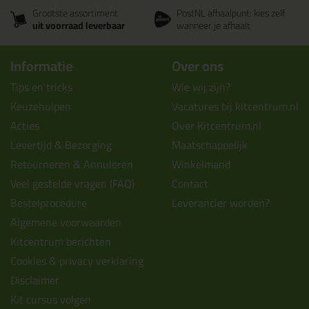
Grootste assortiment
PostNL afhaalpunt: kies zelf
uit voorraad leverbaar
wanneer je afhaalt
Informatie
Over ons
Tips en tricks
Wie wij zijn?
Keuzehulpen
Vacatures bij kitcentrum.nl
Acties
Over Kitcentrum.nl
Levertijd & Bezorging
Maatschappelijk
Retourneren & Annuleren
Winkelmand
Veel gestelde vragen (FAQ)
Contact
Bestelprocedure
Leverancier worden?
Algemene voorwaarden
Kitcentrum berichten
Cookies & privacy verklaring
Disclaimer
Kit cursus volgen