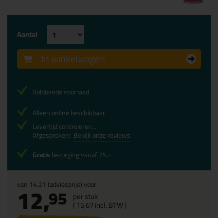
Aantal
In winkelwagen
Voldoende voorraad
Alleen online beschikbaar
Levertijd controleren...
Afgesproken!
Bekijk onze reviews
Gratis
bezorging vanaf 75,-
van
14,21
(adviesprijs) voor
12,
95
per stuk
(
15,
67
incl. BTW )