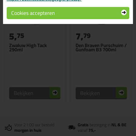
Cookies accepteren
5,
7,
75
79
Zwaluw High Tack
Den Braven Purschuim /
290ml
Gunfoam B3 700ml
Bekijken
Bekijken
Voor 21:00 uur besteld
Gratis
bezorging in
NL & BE
morgen in huis
vanaf
75,-