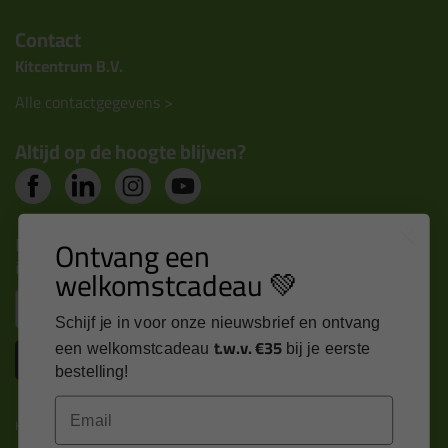
Contact
Kitcentrum B.V.
Alle contactgegevens >
Altijd op de hoogte blijven?
Nieuws, tips en exclusieve deals rechtstreeks in je
Ontvang een
inbox
welkomstcadeau 💚
Email
Schijf je in voor onze nieuwsbrief en ontvang
t.w.v. €35
een welkomstcadeau
bij je eerste
Inschrijven
bestelling!
Email
Kitcentrum is trots op: