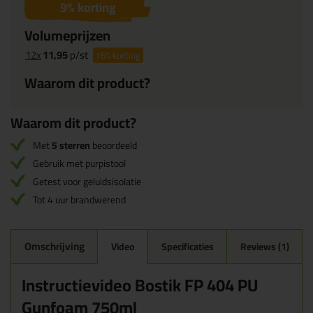
9
% korting
Volumeprijzen
12x
11,95
p/st
16%
korting
Waarom dit product?
Waarom dit product?
Met
5 sterren
beoordeeld
Gebruik met purpistool
Getest voor geluidsisolatie
Tot 4 uur brandwerend
Omschrijving
Video
Specificaties
Reviews (1)
Instructievideo Bostik FP 404 PU
Gunfoam 750ml