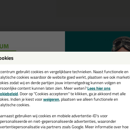
Omschrijving
meer beschikbaar.
AA234 FOAM GU
ookies
een
p
Kitcentrum.nl
Het is een ideaal hybride ontwerp 
cadeau 💚
tcentrum gebruikt cookies en vergelijkbare technieken. Naast functionele en
alytische cookies waardoor de website goed werkt, plaatsen we ook market
die bestand zijn tegen oplosmiddelen
okies zodat wij en derde partijen jouw internetgedrag kunnen volgen en
rsoonlijke content kunnen laten zien. Meer weten?
Lees hier ons
Dit standaard schuimpistool biedt een
e nieuwsbrief en ontvang een
okiebeleid
. Door op "Cookies accepteren" te klikken, ga je akkoord met alle
kleine en incidentele projecten. De 
v. €35,-
bij je eerste bestelling!
okies. Indien je kiest voor
weigeren
, plaatsen we alleen functionele en
verwerken van lijmschuimen zoals 
alytische cookies.
arnaast gebruiken wij cookies en mobiele advertentie-ID’s voor
personaliseerde en niet-gepersonaliseerde advertenties, waaronder
vertentiepersonalisatie via partners zoals Google. Meer informatie over hoe