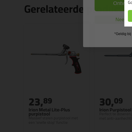
Go
Gerelateerde producte
Ontvang
Nee, ik
*Geldig bi
23,
30,
89
09
Irion Metal Lite-Plus
Irion Purpistool
purpistool
Perfect te doseren 
Massief stalen purpistool met
met anti-aanhecht
een 'snelle stop' functie