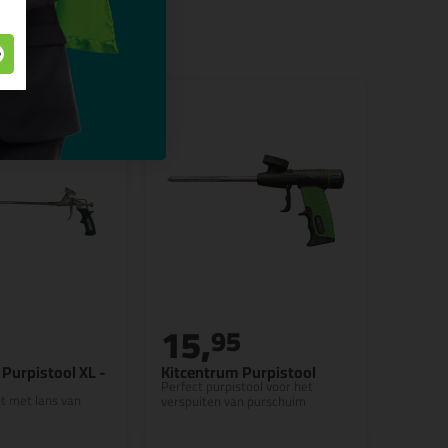
15,
5
95
Purpistool XL -
Kitcentrum Purpistool
Perfect purpistool voor het
t met lans van
verspuiten van purschuim