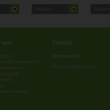
Bekijken
Bekijke
 ons
Contact
j zijn?
Kitcentrum B.V.
res bij kitcentrum.nl
Alle contactgegevens >
Kitcentrum.nl
chappelijk
elmand
ct
ancier worden?