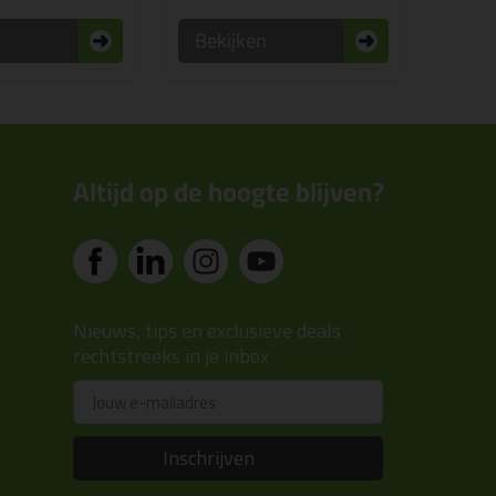
n
Bekijken
Altijd op de hoogte blijven?
Nieuws, tips en exclusieve deals
rechtstreeks in je inbox
Email
Inschrijven