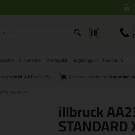
I
a
istolen
Siliconenkit
Montagekit
Beglazingskit
Purschuim
zorging
in NL & BE
vanaf
75,-
Grootste assortiment
uit voorraad le
UN STANDARD XS
illbruck A
STANDARD 