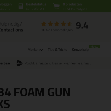
nloggen
Bestelstatus
0 producten
ccount
controleren
in winkelwagen
9.4
Hulp nodig?
Contact ons
16.428 beoordelingen
Merken
Tips & Tricks
Keuzehulp
verbaar
PostNL afhaalpunt: kies zelf wanneer je afhaalt
A234 FOAM GUN
XS