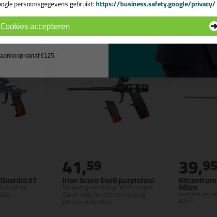
ogle persoonsgegevens gebruikt:
https://business.safety.google/privacy/
n
 de actiecode ›
Cookies accepteren
 wil geen cadeau
j aankoop vanaf €125,-
41,
39,
59
9
 Guardia X7
Irion Scuro Evo6 purpistool
Kitcentrum 
60cm
purpistool
Nieuwe generatie purpistool met
Lange Purspui
laag
Quick-stop functie en messing
60cm
punten in handvat