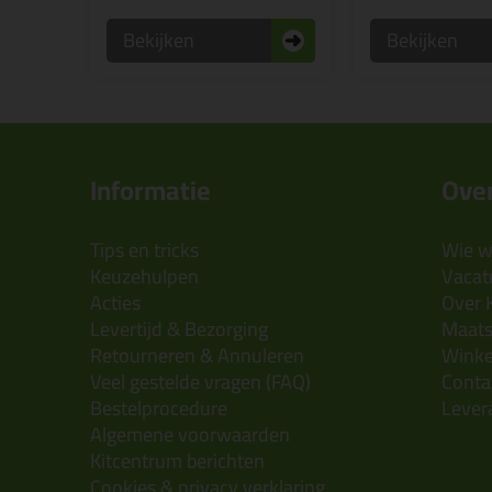
Bekijken
Bekijken
Informatie
Over
Tips en tricks
Wie wi
Keuzehulpen
Vacatu
Acties
Over 
Levertijd & Bezorging
Maats
Retourneren & Annuleren
Wink
Veel gestelde vragen (FAQ)
Conta
Bestelprocedure
Lever
Algemene voorwaarden
Kitcentrum berichten
Cookies & privacy verklaring