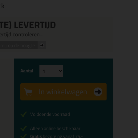
rk
TE) LEVERTIJD
rtijd controleren...
mij op de hoogte
Aantal
In winkelwagen
Voldoende voorraad
Alleen online beschikbaar
Gratis
bezorging vanaf 75,-