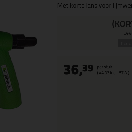
Met korte lans voor lijmwe
(KOR
Leve
houd 
36,
39
per stuk
(
44,
03
incl. BTW )