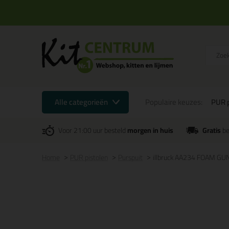
Alle categorieën
Populaire keuzes:
PUR p
Voor 21:00 uur besteld
morgen in huis
Gratis
be
Home
PUR pistolen
Purspuit
illbruck AA234 FOAM G