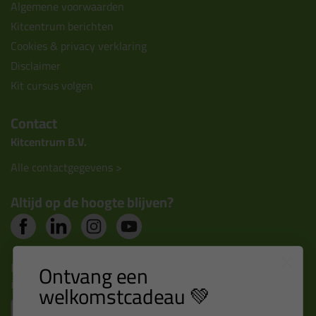
Algemene voorwaarden
Kitcentrum berichten
Cookies & privacy verklaring
Disclaimer
Kit cursus volgen
Contact
Kitcentrum B.V.
Alle contactgegevens >
Altijd op de hoogte blijven?
Nieuws, tips en exclusieve deals rechtstreeks in je
Ontvang een
inbox
welkomstcadeau 💚
Email