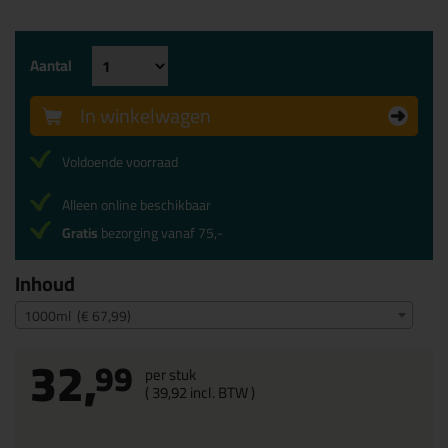
Aantal
In winkelwagen
Voldoende voorraad
Alleen online beschikbaar
Gratis
bezorging vanaf 75,-
Inhoud
1000ml (€ 67,99)
32,
99
per stuk
(
39,
92
incl. BTW )