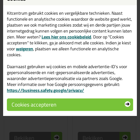
Kitcentrum gebruikt cookies en vergelijkbare technieken. Naast
functionele en analytische cookies waardoor de website goed werkt,
plaatsen we ook marketing cookies zodat wij en derde partijen jouw
internetgedrag kunnen volgen en persoonlijke content kunnen laten
zien. Meer weten?
Lees hier ons cookiebeleid
. Door op "Cookies
accepteren" te klikken, ga je akkoord met alle cookies. Indien je kiest
voor
weigeren
, plaatsen we alleen functionele en analytische
cookies.
Daarnaast gebruiken wij cookies en mobiele advertentie-ID’s voor
gepersonaliseerde en niet-gepersonaliseerde advertenties,
0,
1,
69
38
waaronder advertentiepersonalisatie via partners zoals Google.
Meer informatie over hoe Google persoonsgegevens gebruikt:
Primerbolletje p/stuk
Wegwerpkwast Rond
https://business.safety.google/privacy/
Om de primer mee aan te
Handige en kleine kwast
brengen!
Cookies accepteren
Bekijken
Bekijken