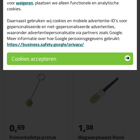
Strekkende meter voeg per Liter 220 - 300 m1
voor
weigeren
, plaatsen we alleen functionele en analytische
cookies.
Daarnaast gebruiken wij cookies en mobiele advertentie-ID’s voor
gepersonaliseerde en niet-gepersonaliseerde advertenties,
waaronder advertentiepersonalisatie via partners zoals Google.
Meer informatie over hoe Google persoonsgegevens gebruikt:
Gerelateerde producten
https://business.safety.google/privacy/
Cookies accepteren
0,
1,
69
38
Primerbolletje p/stuk
Wegwerpkwast Rond