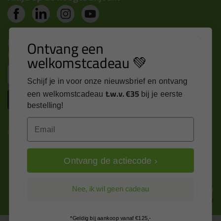
Nieuws, tips en exclusieve deals rechtstreeks in je
Ontvang een
inbox
welkomstcadeau 💚
Email
Schijf je in voor onze nieuwsbrief en ontvang
t.w.v. €35
een welkomstcadeau
bij je eerste
Inschrijven
bestelling!
Email
Kitcentrum is trots op:
Ontvang de actiecode ›
Alle prijzen zijn in EURO en excl. 21% BTW
Nee, ik wil geen cadeau
wijzig naar incl. BTW
*Geldig bij aankoop vanaf €125,-