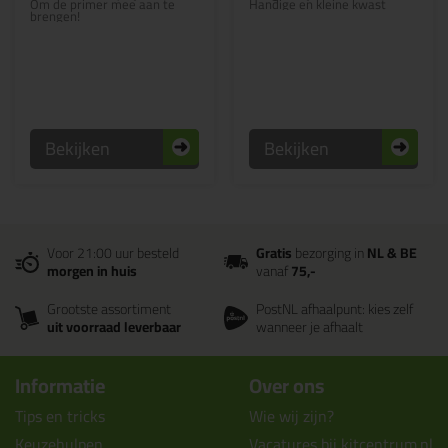
Om de primer mee aan te
Handige en kleine kwast
brengen!
Bekijken
Bekijken
Voor 21:00 uur besteld
Gratis
bezorging in
NL & BE
morgen in huis
vanaf
75,-
Grootste assortiment
PostNL afhaalpunt: kies zelf
uit voorraad leverbaar
wanneer je afhaalt
Informatie
Over ons
Tips en tricks
Wie wij zijn?
Keuzehulpen
Vacatures bij kitcentrum.nl