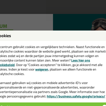
ookies
Omschrijving
Specificaties
een
cadeau 💚
tcentrum gebruikt cookies en vergelijkbare technieken. Naast functionele en
chnische gegevens Sika Primer 207
alytische cookies waardoor de website goed werkt, plaatsen we ook market
okies zodat wij en derde partijen jouw internetgedrag kunnen volgen en
jk hier het datablad met alle informatie over de Sika Primer 207
rsoonlijke content kunnen laten zien. Meer weten?
Lees hier ons
e nieuwsbrief en ontvang een
okiebeleid
. Door op "Cookies accepteren" te klikken, ga je akkoord met alle
v. €35,-
bij je eerste bestelling!
okies. Indien je kiest voor
weigeren
, plaatsen we alleen functionele en
alytische cookies.
arnaast gebruiken wij cookies en mobiele advertentie-ID’s voor
n
personaliseerde en niet-gepersonaliseerde advertenties, waaronder
vertentiepersonalisatie via partners zoals Google. Meer informatie over hoe
ogle persoonsgegevens gebruikt:
https://business.safety.google/privacy/
 de actiecode ›