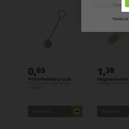
Nee, ik
*Geldig bi
0,
1,
69
38
Primerbolletje p/stuk
Wegwerpkwast
Om de primer mee aan te
Handige en kleine 
brengen!
Bekijken
Bekijken