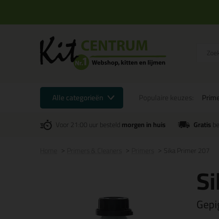
Alle categorieën
Populaire keuzes:
Prime
Voor 21:00 uur besteld
morgen in huis
Gratis
be
Home
Primers & Cleaners
Primers
Sika Primer 207
Si
Gepi