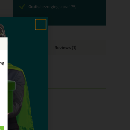
Gratis
bezorging vanaf 75,-
Reviews (1)
ing