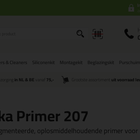
I
a
rs & Cleaners
Siliconenkit
Montagekit
Beglazingskit
Purschui
zorging
in NL & BE
vanaf
75,-
Grootste assortiment
uit voorraad le
ka Primer 207
gmenteerde, oplosmiddelhoudende primer voor 