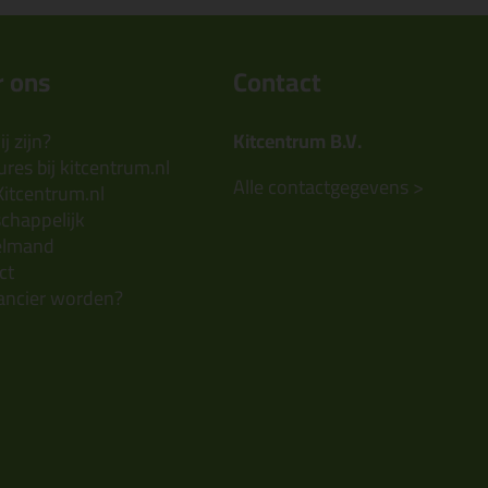
 ons
Contact
j zijn?
Kitcentrum B.V.
res bij kitcentrum.nl
Alle contactgegevens >
Kitcentrum.nl
chappelijk
elmand
ct
ancier worden?