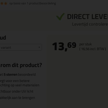
op basis van
1 productbeoordeling
DIRECT LEV
Levertijd controleren
oud
13,
69
per stuk
e variant
(
16,
56
incl. BTW )
rom dit product?
et
5 sterren
beoordeeld
rgt voor een betere
chting op veel materialen
chtbaar onder UV licht
kkelijk aan te brengen