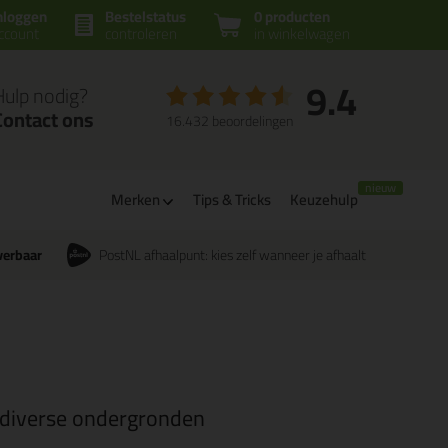
nloggen
Bestelstatus
0 producten
ccount
controleren
in winkelwagen
9.4
Hulp nodig?
Contact ons
16.432 beoordelingen
m
Merken
Tips & Tricks
Keuzehulp
verbaar
PostNL afhaalpunt: kies zelf wanneer je afhaalt
diverse ondergronden