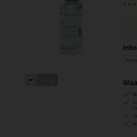
Inh
Kies j
Terug
Waa
M
Zo
he
Zi
Ma