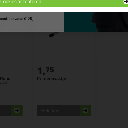
Cookies accepteren
 wil geen cadeau
j aankoop vanaf €125,-
1,
75
 Rond
Primerkwastje
kwast
Bekijken