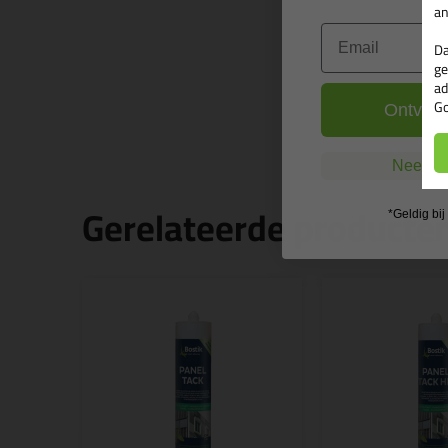
an
Email
Da
ge
ad
Go
Ontvang
Nee, ik
Gerelateerde producte
*Geldig bi