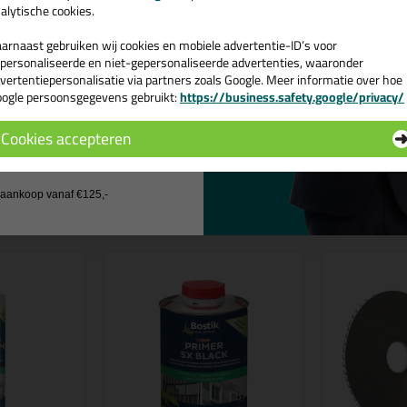
Voor poreuze ondergronden
alytische cookies.
De Bostik Primer Q is onderdeel van
arnaast gebruiken wij cookies en mobiele advertentie-ID’s voor
De lijmsystemen zijn aanklikbaar voo
personaliseerde en niet-gepersonaliseerde advertenties, waaronder
-
Lijmsysteem voor Cembrit panele
vertentiepersonalisatie via partners zoals Google. Meer informatie over hoe
-
Lijmsysteem voor Equitone panel
ogle persoonsgegevens gebruikt:
https://business.safety.google/privacy/
 de actiecode ›
Cookies accepteren
 wil geen cadeau
n
j aankoop vanaf €125,-