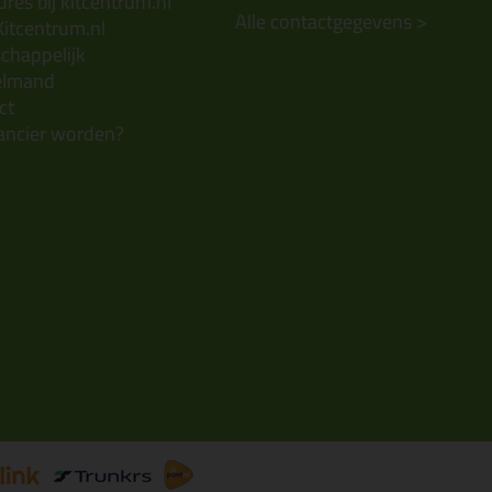
res bij kitcentrum.nl
Alle contactgegevens >
Kitcentrum.nl
chappelijk
elmand
ct
ancier worden?