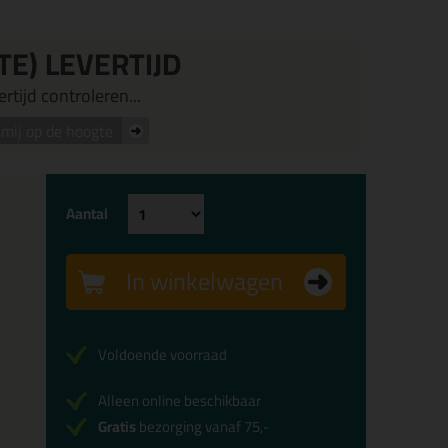
TE) LEVERTIJD
rtijd controleren...
mij op de hoogte
Aantal
In winkelwagen
Voldoende voorraad
Alleen online beschikbaar
Gratis
bezorging vanaf 75,-