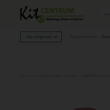
Alle categorieën
Populaire keuzes:
Prime
Voor 16:00 uur besteld
morgen in huis
Gratis
be
Home
Primers & Cleaners
Primers
Bostik Primer Q 1lt