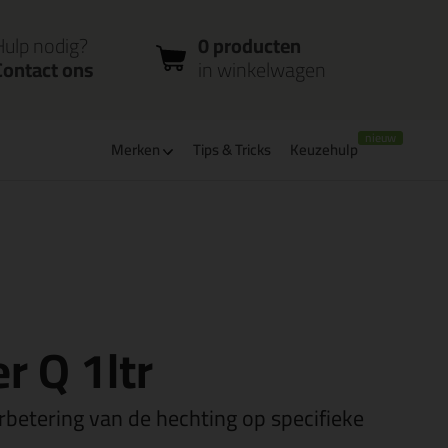
nloggen
Bestelstatus
0 producten
ccount
controleren
in winkelwagen
Hulp nodig?
0 producten
Contact ons
in winkelwagen
m
Merken
Tips & Tricks
Keuzehulp
verbaar
PostNL afhaalpunt: kies zelf wanneer je afhaalt
r Q 1ltr
rbetering van de hechting op specifieke