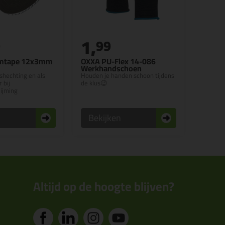
1,
9
99
amtape 12x3mm
OXXA PU-Flex 14-086
Werkhandschoen
hechting en als
Houden je handen schoon tijdens
 bij
de klus😉
lijming
n
Bekijken
Altijd op de hoogte blijven?