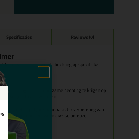
Specificaties
Reviews (0)
rimer
iddel ter verbetering van de hechting op specifieke
a])
r Q?
oorbehandeling om een duurzame hechting te krijgen op
 diverse gevelplaatsystemen
rstrijkmiddel op polyurethaanbasis ter verbetering van
ing
 op o.a. Equitone Tectiva en diverse poreuze