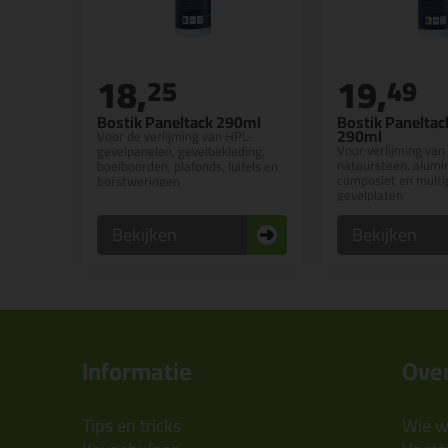
18,
19,
25
49
Bostik Paneltack 290ml
Bostik Panelta
290ml
Voor de verlijming van HPL-
Voor verlijming va
gevelpanelen, gevelbekleding,
natuursteen, alumi
boeiboorden, plafonds, luifels en
composiet en multi
borstweringen
gevelplaten
Bekijken
Bekijken
Informatie
Over
Tips en tricks
Wie wi