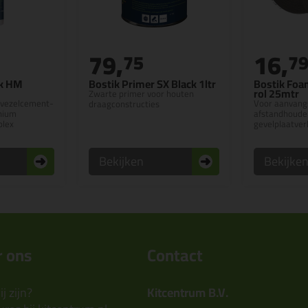
79,
16,
75
7
ck HM
Bostik Primer SX Black 1ltr
Bostik Fo
rol 25mtr
Zwarte primer voor houten
n vezelcement-
Voor aanvangs
draagconstructies
nium
afstandhouder
plex
gevelplaatver
Bekijken
Bekijke
 ons
Contact
j zijn?
Kitcentrum B.V.