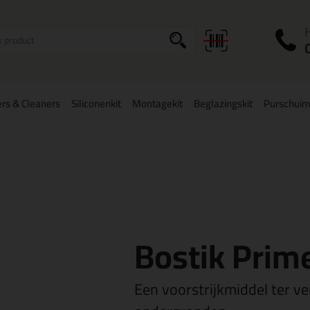
I
a
rs & Cleaners
Siliconenkit
Montagekit
Beglazingskit
Purschui
zorging
in NL & BE
vanaf
75,-
Grootste assortiment
uit voorraad le
r
Bostik Prime
Een voorstrijkmiddel ter ve