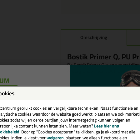
Omschrijving
Bostik Primer Q, PU P
De Bostik Primer Q is een voorstrijkm
ondergronden (o.a. EQUITONE [tectiv
Wanneer gebruik je de Bostik Prime
De Bostik Primer Q is essenstiele v
ookies
specifieke poreuze ondergronden en
een
cadeau 💚
tcentrum gebruikt cookies en vergelijkbare technieken. Naast functionele en
Bostik Primer Q is een vloeibaar voo
alytische cookies waardoor de website goed werkt, plaatsen we ook market
de hechting van Bostik PanelTack HM
okies zodat wij en derde partijen jouw internetgedrag kunnen volgen en
ondergronden.
rsoonlijke content kunnen laten zien. Meer weten?
Lees hier ons
Verbetert de lijmhechting
e nieuwsbrief en ontvang een
okiebeleid
. Door op "Cookies accepteren" te klikken, ga je akkoord met alle
Oplosmiddelvrij
v. €35,-
bij je eerste bestelling!
okies. Indien je kiest voor
weigeren
, plaatsen we alleen functionele en