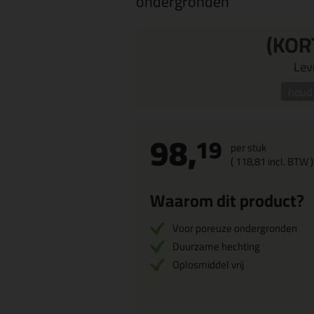
ondergronden
(KOR
Leve
houd 
98,
19
per stuk
(
118,
81
incl. BTW )
Waarom dit product?
Voor poreuze ondergronden
Duurzame hechting
Oplosmiddel vrij