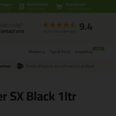
nloggen
Bestelstatus
0 producten
ccount
controleren
in winkelwagen
9.4
Hulp nodig?
Contact ons
16.432 beoordelingen
m
Merken
Tips & Tricks
Keuzehulp
verbaar
PostNL afhaalpunt: kies zelf wanneer je afhaalt
r SX Black 1ltr