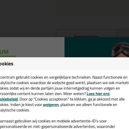
Omschrijving
Bostik
Primer SX Black
Zwarte primer voor houten draagcon
ookies
droogtijd 1 uur.
een
Geschikt voor verwerking binnen en b
cadeau 💚
tcentrum gebruikt cookies en vergelijkbare technieken. Naast functionele en
alytische cookies waardoor de website goed werkt, plaatsen we ook market
okies zodat wij en derde partijen jouw internetgedrag kunnen volgen en
rsoonlijke content kunnen laten zien. Meer weten?
Lees hier ons
e nieuwsbrief en ontvang een
Kenmerken
okiebeleid
. Door op "Cookies accepteren" te klikken, ga je akkoord met alle
Verbetert de lijmhechting
v. €35,-
bij je eerste bestelling!
okies. Indien je kiest voor
weigeren
, plaatsen we alleen functionele en
UV- en waterbestendig
alytische cookies.
KOMO getest
arnaast gebruiken wij cookies en mobiele advertentie-ID’s voor
personaliseerde en niet-gepersonaliseerde advertenties, waaronder