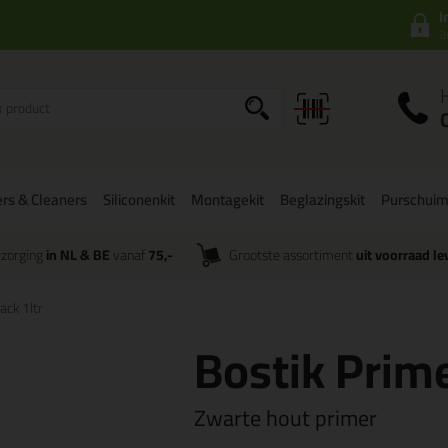
I
a
rs & Cleaners
Siliconenkit
Montagekit
Beglazingskit
Purschui
zorging
in NL & BE
vanaf
75,-
Grootste assortiment
uit voorraad le
ack 1ltr
Bostik Prime
Zwarte hout primer