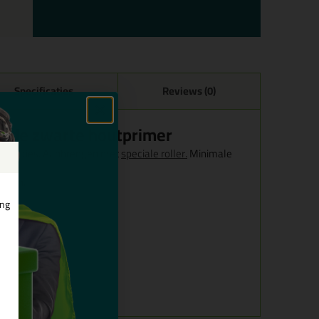
Specificaties
Reviews (0)
, de zwarte houtprimer
structies. Aanbrengen met
speciale roller.
Minimale
uiten.
ing