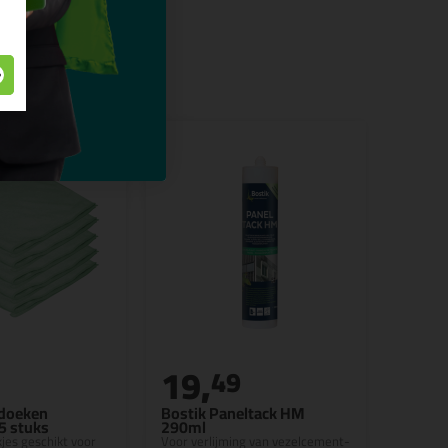
19,
49
ldoeken
Bostik Paneltack HM
5 stuks
290ml
kjes geschikt voor
Voor verlijming van vezelcement-