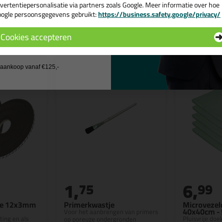
vertentiepersonalisatie via partners zoals Google. Meer informatie over hoe
ogle persoonsgegevens gebruikt:
https://business.safety.google/privacy/
 de actiecode ›
n
Cookies accepteren
 wil geen cadeau
j aankoop vanaf €125,-
1,
6,
75
99
pe 12x3mm
Primerkwastje
Microveze
40x40cm - 
Voor het aanbrengen van primers
ing en als
Pluisvrije doe
op poreuze ondergronden