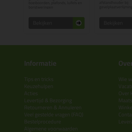
afstandhouder bij
boeiboorden, plafonds, luifels en
gevelplaatverlijmin
borstweringen
Bekijken
Bekijken
Informatie
Over
Tips en tricks
Wie wi
Keuzehulpen
Vacatu
Acties
Over 
Levertijd & Bezorging
Maats
Retourneren & Annuleren
Wink
Veel gestelde vragen (FAQ)
Conta
Bestelprocedure
Lever
Algemene voorwaarden