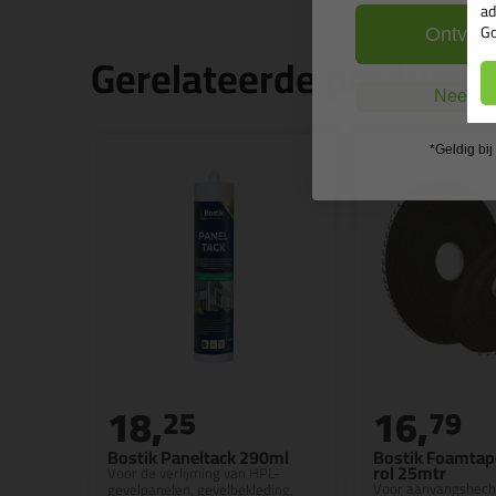
ad
Go
Ontvang
Gerelateerde producte
Nee, ik
*Geldig bi
18,
16,
25
79
Bostik Paneltack 290ml
Bostik Foamta
rol 25mtr
Voor de verlijming van HPL-
Voor aanvangshecht
gevelpanelen, gevelbekleding,