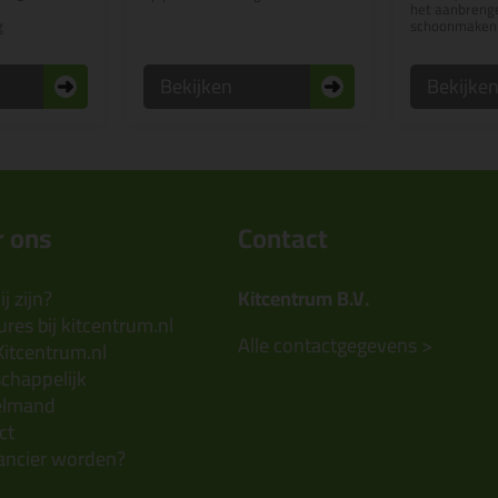
het aanbrenge
g
schoonmaken
Bekijken
Bekijke
 ons
Contact
j zijn?
Kitcentrum B.V.
res bij kitcentrum.nl
Alle contactgegevens >
Kitcentrum.nl
chappelijk
elmand
ct
ancier worden?