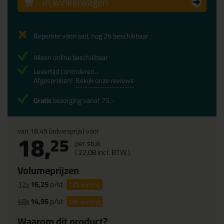
In winkelwagen
Beperkte voorraad, nog 26 beschikbaar
Alleen online beschikbaar
Levertijd controleren...
Afgesproken!
Bekijk onze reviews
Gratis
bezorging vanaf 75,-
van
18,49
(adviesprijs) voor
18,
25
per stuk
(
22,
08
incl. BTW )
Volumeprijzen
12x
16,25
p/st
12%
korting
48x
14,95
p/st
19%
korting
Waarom dit product?