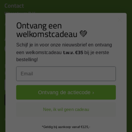
Contact
Kitcentrum B.V.
Ontvang een
Alle contactgegevens >
welkomstcadeau 💚
Altijd op de hoogte blijven?
Schijf je in voor onze nieuwsbrief en ontvang
t.w.v. €35
een welkomstcadeau
bij je eerste
bestelling!
Nieuws, tips en exclusieve deals rechtstreeks in je
Email
inbox
Email
Ontvang de actiecode ›
Inschrijven
Nee, ik wil geen cadeau
Kitcentrum is trots op:
*Geldig bij aankoop vanaf €125,-