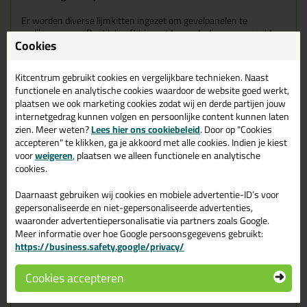
Er worden diverse lijmkitten ingezet om gevelpanelen te
verlijmen, maar Bostik heeft hier echt een studie van gemaakt en
Cookies
hebben de Paneltack hier voor bedacht. Samen met de benodigde
primer en tape wordt het monteren van bv boeidelen of panelen
lags je dakkapel een koud kunstje. Geen gedoe met schroeven die
Kitcentrum gebruikt cookies en vergelijkbare technieken. Naast
ook nog eens erg lelijk zijn om tegen aan te kijken. Dus deze gevel
functionele en analytische cookies waardoor de website goed werkt,
en paneltack gebruik je bij:
plaatsen we ook marketing cookies zodat wij en derde partijen jouw
internetgedrag kunnen volgen en persoonlijke content kunnen laten
Verlijming van HPL-gevelpanelen, boeidelen, dakranden,
zien. Meer weten?
Lees hier ons cookiebeleid
. Door op "Cookies
plafondspanelen, luifels en borstweringen.
accepteren" te klikken, ga je akkoord met alle cookies. Indien je kiest
Geschikt voor metalen of kunststof gevelpanelen en
voor
weigeren
, plaatsen we alleen functionele en analytische
boarding
cookies.
Geschikt voor StonePanelTack, Abet MEG, Steni Colour,
Arpa BG, Plastica Massief, Ki-Kern en Trespa Meteon
Uiteraard voor verwerking binnen en buiten
Daarnaast gebruiken wij cookies en mobiele advertentie-ID’s voor
Komo gecertificeerd dus kwaliteit
gepersonaliseerde en niet-gepersonaliseerde advertenties,
waaronder advertentiepersonalisatie via partners zoals Google.
De Bostik Paneltack is onderdeel van een aantal lijmsystemen,
Meer informatie over hoe Google persoonsgegevens gebruikt:
namelijk:
https://business.safety.google/privacy/
De lijmsystemen zijn aanklikbaar voor meer info en de uitleg
van begin tot eind.
Cookies accepteren
-
Lijsmsteem voor Steni Colour