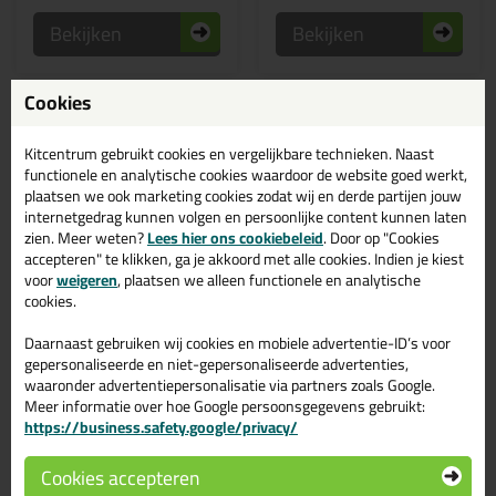
Bekijken
Bekijken
Cookies
Kitcentrum gebruikt cookies en vergelijkbare technieken. Naast
functionele en analytische cookies waardoor de website goed werkt,
plaatsen we ook marketing cookies zodat wij en derde partijen jouw
internetgedrag kunnen volgen en persoonlijke content kunnen laten
zien. Meer weten?
Lees hier ons cookiebeleid
. Door op "Cookies
accepteren" te klikken, ga je akkoord met alle cookies. Indien je kiest
voor
weigeren
, plaatsen we alleen functionele en analytische
cookies.
8,
6,
99
86
Daarnaast gebruiken wij cookies en mobiele advertentie-ID’s voor
(1)
(7)
gepersonaliseerde en niet-gepersonaliseerde advertenties,
Bloem Voegenglad 1ltr
Otto Afwerkzeep GL
Geconcentreerde afwerkzeep
Voor het netjes afwerken van
waaronder advertentiepersonalisatie via partners zoals Google.
siliconen-, polyurethaan- én
Meer informatie over hoe Google persoonsgegevens gebruikt:
hybride polymeerkitten!
https://business.safety.google/privacy/
Cookies accepteren