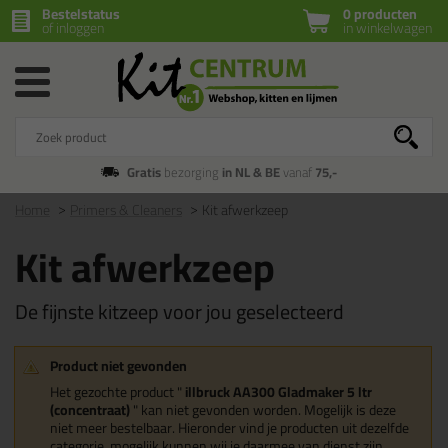
Bestelstatus
0 producten
of inloggen
in winkelwagen
Gratis
bezorging
in NL & BE
vanaf
75,-
Home
Primers & Cleaners
Kit afwerkzeep
Kit afwerkzeep
De fijnste kitzeep voor jou geselecteerd
Product niet gevonden
Het gezochte product "
illbruck AA300 Gladmaker 5 ltr
(concentraat)
" kan niet gevonden worden. Mogelijk is deze
niet meer bestelbaar. Hieronder vind je producten uit dezelfde
categorie, mogelijk kunnen wij je daarmee van dienst zijn.