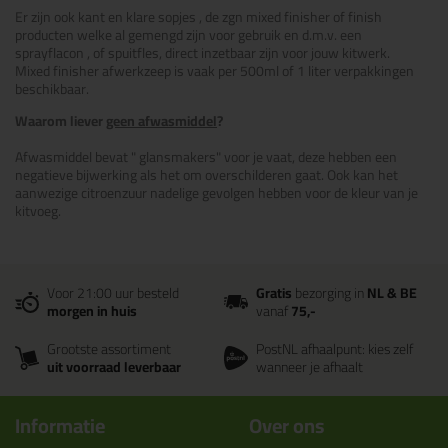
Er zijn ook kant en klare sopjes , de zgn mixed finisher of finish
producten welke al gemengd zijn voor gebruik en d.m.v. een
sprayflacon , of spuitfles, direct inzetbaar zijn voor jouw kitwerk.
Mixed finisher afwerkzeep is vaak per 500ml of 1 liter verpakkingen
beschikbaar.
Waarom liever
geen afwasmiddel
?
Afwasmiddel bevat " glansmakers" voor je vaat, deze hebben een
negatieve bijwerking als het om overschilderen gaat. Ook kan het
aanwezige citroenzuur nadelige gevolgen hebben voor de kleur van je
kitvoeg.
Voor 21:00 uur besteld
Gratis
bezorging in
NL & BE
morgen in huis
vanaf
75,-
Grootste assortiment
PostNL afhaalpunt: kies zelf
uit voorraad leverbaar
wanneer je afhaalt
Informatie
Over ons