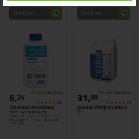
Bekijken
Bekijken
6,
31,
24
99
(10)
(1)
Ottoseal Afwerkzeep
Soudal Afstrijkmiddel 5
voor natuursteen
ltr
Voor het netjes afwerken van
kitvoegen bij natuursteen en
marmer