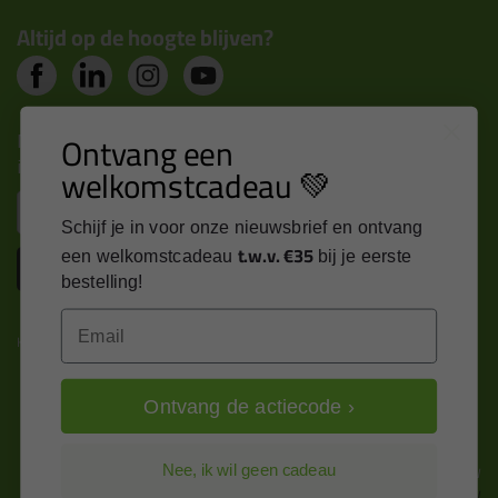
Altijd op de hoogte blijven?
Nieuws, tips en exclusieve deals rechtstreeks in je
Ontvang een
inbox
welkomstcadeau 💚
Email
Schijf je in voor onze nieuwsbrief en ontvang
t.w.v. €35
een welkomstcadeau
bij je eerste
Inschrijven
bestelling!
Email
Kitcentrum is trots op:
Ontvang de actiecode ›
Alle prijzen zijn in EURO en excl. 21% BTW
Nee, ik wil geen cadeau
wijzig naar incl. BTW