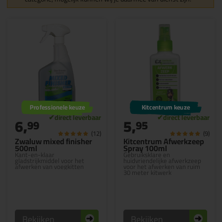
Professionele keuze
Kitcentrum keuze
6,
5,
99
95
(12)
(9)
Zwaluw mixed finisher
Kitcentrum Afwerkzeep
500ml
Spray 100ml
Kant-en-klaar
Gebruiksklare en
gladstrijkmiddel voor het
huidvriendelijke afwerkzeep
afwerken van voegkitten
voor het afwerken van ruim
30 meter kitwerk
Bekijken
Bekijken