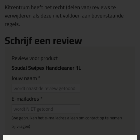
Kitcentrum heeft het recht (delen van) reviews te
verwijderen als deze niet voldoen aan bovenstaande
regels.
Schrijf een review
Review voor product
Soudal Swipex Handcleaner 1L
Jouw naam *
E-mailadres *
(we gebruiken het e-mailadres alleen om contact op te nemen
bij vragen)