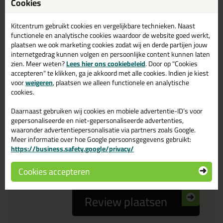
Cookies
Reviewtitel *
Kitcentrum gebruikt cookies en vergelijkbare technieken. Naast
functionele en analytische cookies waardoor de website goed werkt,
Je ervaring
plaatsen we ook marketing cookies zodat wij en derde partijen jouw
internetgedrag kunnen volgen en persoonlijke content kunnen laten
zien. Meer weten?
Lees hier ons cookiebeleid
. Door op "Cookies
accepteren" te klikken, ga je akkoord met alle cookies. Indien je kiest
voor
weigeren
, plaatsen we alleen functionele en analytische
cookies.
Daarnaast gebruiken wij cookies en mobiele advertentie-ID’s voor
Beoordeling
gepersonaliseerde en niet-gepersonaliseerde advertenties,
waaronder advertentiepersonalisatie via partners zoals Google.
Meer informatie over hoe Google persoonsgegevens gebruikt:
Zou jij dit product aanbevelen bij anderen?
https://business.safety.google/privacy/
ja
nee
Cookies accepteren
Review plaatsen