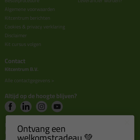
Bestelprocedure
Leverancier worden?
Algemene voorwaarden
Kitcentrum berichten
Cookies & privacy verklaring
Disclaimer
Kit cursus volgen
Contact
Kitcentrum B.V.
Alle contactgegevens >
Altijd op de hoogte blijven?
Nieuws, tips en exclusieve deals rechtstreeks in je
Ontvang een
inbox
welkomstcadeau 💚