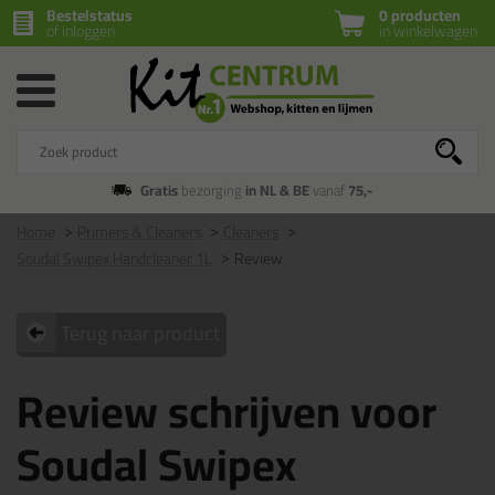
Bestelstatus
0 producten
of inloggen
in winkelwagen
Gratis
bezorging
in NL & BE
vanaf
75,-
Home
Primers & Cleaners
Cleaners
Soudal Swipex Handcleaner 1L
Review
Terug naar product
Review schrijven voor
Soudal Swipex