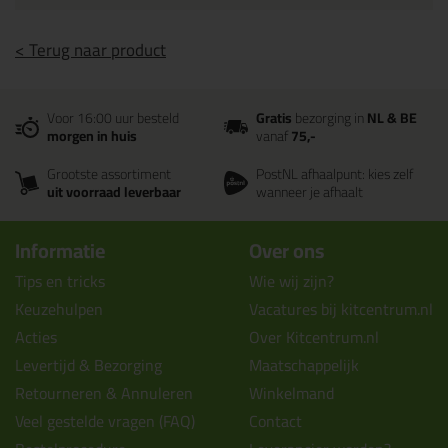
< Terug naar product
Voor 16:00 uur besteld
Gratis
bezorging in
NL & BE
morgen in huis
vanaf
75,-
Grootste assortiment
PostNL afhaalpunt: kies zelf
uit voorraad leverbaar
wanneer je afhaalt
Informatie
Over ons
Tips en tricks
Wie wij zijn?
Keuzehulpen
Vacatures bij kitcentrum.nl
Acties
Over Kitcentrum.nl
Levertijd & Bezorging
Maatschappelijk
Retourneren & Annuleren
Winkelmand
Veel gestelde vragen (FAQ)
Contact