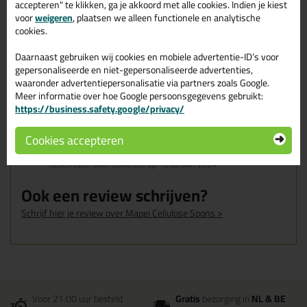
accepteren" te klikken, ga je akkoord met alle cookies. Indien je kiest
voor
weigeren
, plaatsen we alleen functionele en analytische
cookies.
Omschrijving
Reviews (1)
Daarnaast gebruiken wij cookies en mobiele advertentie-ID’s voor
gepersonaliseerde en niet-gepersonaliseerde advertenties,
Mapei Cellulose Spons
Reviews voor:
waaronder advertentiepersonalisatie via partners zoals Google.
Meer informatie over hoe Google persoonsgegevens gebruikt:
Dit product wordt beoordeeld met
sterren,
https://business.safety.google/privacy/
gebaseerd op
1
review
Cookies accepteren
Geschreven door Bodereck op 18 januari 2024
Ook een review schrijven?
Schrijf hier je review over Mapei Cellulose Spons >
Voor 21:00 uur besteld
Gratis
bezorging in
NL & BE