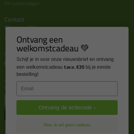
Kit cursus volgen
Contact
Kitcentrum B.V.
Ontvang een
Alle contactgegevens >
welkomstcadeau 💚
Altijd op de hoogte blijven?
Schijf je in voor onze nieuwsbrief en ontvang
t.w.v. €35
een welkomstcadeau
bij je eerste
bestelling!
Nieuws, tips en exclusieve deals rechtstreeks in je
Email
inbox
Email
Ontvang de actiecode ›
Inschrijven
Nee, ik wil geen cadeau