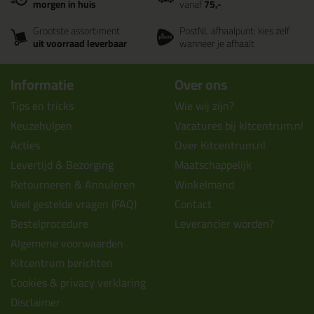
morgen in huis
vanaf
75,-
Grootste assortiment
PostNL afhaalpunt: kies zelf
uit voorraad leverbaar
wanneer je afhaalt
Informatie
Over ons
Tips en tricks
Wie wij zijn?
Keuzehulpen
Vacatures bij kitcentrum.nl
Acties
Over Kitcentrum.nl
Levertijd & Bezorging
Maatschappelijk
Retourneren & Annuleren
Winkelmand
Veel gestelde vragen (FAQ)
Contact
Bestelprocedure
Leverancier worden?
Algemene voorwaarden
Kitcentrum berichten
Cookies & privacy verklaring
Disclaimer