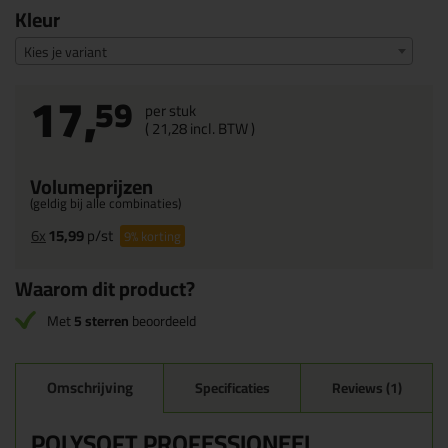
Kleur
Kies je variant
17,
59
per stuk
(
21,
28
incl. BTW )
Volumeprijzen
(geldig bij alle combinaties)
6x
15,99
p/st
9%
korting
Waarom dit product?
Met
5 sterren
beoordeeld
Omschrijving
Specificaties
Reviews (1)
POLYSOFT PROFESSIONEEL