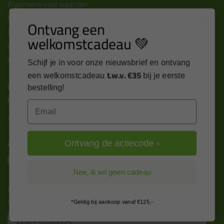
Algemene voorwaarden
Kitcentrum berichten
Ontvang een
Cookies & privacy verklaring
welkomstcadeau 💚
Disclaimer
Kit cursus volgen
Schijf je in voor onze nieuwsbrief en ontvang
t.w.v. €35
een welkomstcadeau
bij je eerste
Contact
bestelling!
Kitcentrum B.V.
Email
Alle contactgegevens >
Altijd op de hoogte blijven?
Ontvang de actiecode ›
Nee, ik wil geen cadeau
Nieuws, tips en exclusieve deals rechtstreeks in je
inbox
*Geldig bij aankoop vanaf €125,-
Email