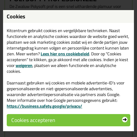
De Zwaluw Polysoft prof is een snel uithardende plamuur voor
binnentoepassingen. Hij is goed schuurbaar en overschilderbaar.
Cookies
in combinatie met het een
doseerapparaat
heb je een
automatische dosering.
Kitcentrum gebruikt cookies en vergelijkbare technieken. Naast
Wanneer gebruik je de Polysoft professioneel?
functionele en analytische cookies waardoor de website goed werkt,
Deze polysoft is ontwikkeld voor het repareren en uitvlakken van
plaatsen we ook marketing cookies zodat wij en derde partijen jouw
scheuren, deuken, krassen en andere beschadigingen in metaal,
internetgedrag kunnen volgen en persoonlijke content kunnen laten
beton, steen, hout en kunststof ondergronden.
zien. Meer weten?
Lees hier ons cookiebeleid
. Door op "Cookies
accepteren" te klikken, ga je akkoord met alle cookies. Indien je kiest
Kenmerken
voor
weigeren
, plaatsen we alleen functionele en analytische
Snelle uitharding
cookies.
Schuurbaar en overschilderbaar
Daarnaast gebruiken wij cookies en mobiele advertentie-ID’s voor
Gebruiksaanwijzing
gepersonaliseerde en niet-gepersonaliseerde advertenties,
Maximaal 2-3% verharder zorgvuldig mengen met het basis
waaronder advertentiepersonalisatie via partners zoals Google.
component Polysoft Professioneel tot een homogeen mengsel.
Meer informatie over hoe Google persoonsgegevens gebruikt:
Bij toepassen van teveel verharder blijft het oppervlak plakkerig
https://business.safety.google/privacy/
en is het product slecht schuurbaar. Aanbrengen in meerdere
lagen. Maximale laagdikte 10mm. Het mengsel is ca. 7 - 10
minuten verwerkbaar afhankelijk van de temperatuur. Hoge
Cookies accepteren
temperaturen en/ of grotere hoeveelheden verkorten de
verwerkingstijd