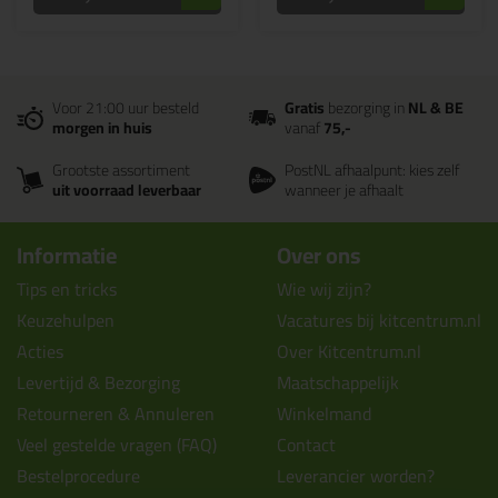
Voor 21:00 uur besteld
Gratis
bezorging in
NL & BE
morgen in huis
vanaf
75,-
Grootste assortiment
PostNL afhaalpunt: kies zelf
uit voorraad leverbaar
wanneer je afhaalt
Informatie
Over ons
Tips en tricks
Wie wij zijn?
Keuzehulpen
Vacatures bij kitcentrum.nl
Acties
Over Kitcentrum.nl
Levertijd & Bezorging
Maatschappelijk
Retourneren & Annuleren
Winkelmand
Veel gestelde vragen (FAQ)
Contact
Bestelprocedure
Leverancier worden?