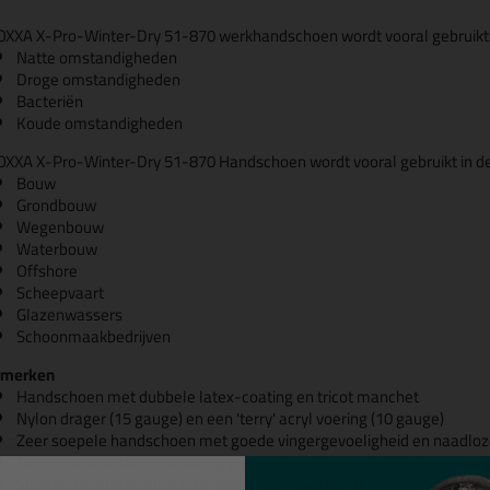
OXXA X-Pro-Winter-Dry 51-870 werkhandschoen wordt vooral gebruikt
Natte omstandigheden
Droge omstandigheden
Bacteriën
Koude omstandigheden
OXXA X-Pro-Winter-Dry 51-870 Handschoen wordt vooral gebruikt in de
Bouw
Grondbouw
Wegenbouw
Waterbouw
Offshore
Scheepvaart
Glazenwassers
Schoonmaakbedrijven
merken
Handschoen met dubbele latex-coating en tricot manchet
Nylon drager (15 gauge) en een 'terry' acryl voering (10 gauge)
Zeer soepele handschoen met goede vingergevoeligheid en naadloz
De combinatie van de volledig gladde latex-coating maakt de hands
Superieure grip in natte en droge omstandigheden