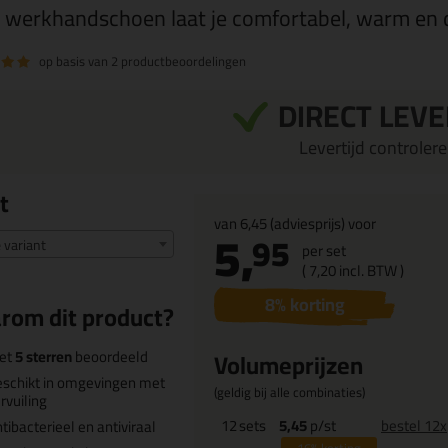
 werkhandschoen laat je comfortabel, warm en 
op basis van
2 productbeoordelingen
DIRECT LEV
Levertijd controleren
t
van
6,45
(adviesprijs) voor
5,
95
e variant
per set
(
7,
20
incl. BTW )
8
% korting
rom dit product?
et
5 sterren
beoordeeld
Volumeprijzen
schikt in omgevingen met
(geldig bij alle combinaties)
rvuiling
12
sets
5,45
p/st
bestel 12x
tibacterieel en antiviraal