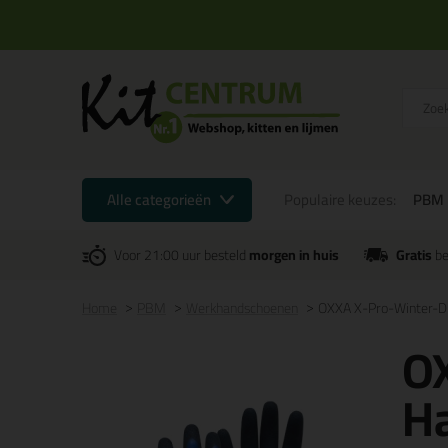
Alle categorieën
Populaire keuzes:
PBM
Voor 21:00 uur besteld
morgen in huis
Gratis
be
Home
PBM
Werkhandschoenen
OXXA X-Pro-Winter-D
O
H