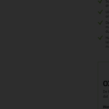
Su
d
Ui
o
De
m
d
H
la
m
O
De 
dat 
Wan