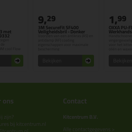
9,
1,
29
99
3M SecureFit SF400
OXXA PU-Fl
3 met
Veiligheidsbril - Donker
Werkhands
 9332
Voorzien van een antikras (AS) en
Handschoene
tegen
antidamp (AF) coating
vingergevoeli
 de
eigenschappen voor maximale
voor het kitte
3M cool Flow
bescherming
oliën en waxe
Bekijken
Bekijke
 ons
Contact
j zijn?
Kitcentrum B.V.
res bij kitcentrum.nl
Alle contactgegevens >
Kitcentrum.nl