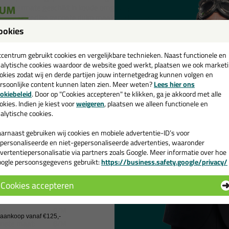
Uitermate geschikt in koude omgevingen
De volledige gecoate duim maakt de handschoen nog duurzamer
Antibacterieel en antiviraal
ookies
Geschikt in omgevingen met vervuiling
een
Goedgekeurd voor de verwerking van droge voedingsmiddelen
cadeau 💚
tcentrum gebruikt cookies en vergelijkbare technieken. Naast functionele en
alytische cookies waardoor de website goed werkt, plaatsen we ook market
 💡
okies zodat wij en derde partijen jouw internetgedrag kunnen volgen en
rsoonlijke content kunnen laten zien. Meer weten?
Lees hier ons
e handschoenen zijn ideaal om te gebruiken bij werkzaamheden waar ve
e nieuwsbrief en ontvang een
okiebeleid
. Door op "Cookies accepteren" te klikken, ga je akkoord met alle
istoffen en kou bij komen kijken. Ideaal voor de winter dus!
v. €35,-
bij je eerste bestelling!
okies. Indien je kiest voor
weigeren
, plaatsen we alleen functionele en
alytische cookies.
ils:
arnaast gebruiken wij cookies en mobiele advertentie-ID’s voor
personaliseerde en niet-gepersonaliseerde advertenties, waaronder
ducttype:
Handschoen
vertentiepersonalisatie via partners zoals Google. Meer informatie over hoe
egorie:
Arm- en handbescherming
ogle persoonsgegevens gebruikt:
https://business.safety.google/privacy/
 de actiecode ›
el:
X-Pro-Winter-Dry
e:
51-870
Cookies accepteren
 wil geen cadeau
ur:
zwart/blauw
t:
8/M
j aankoop vanaf €125,-
inste maat:
8/M