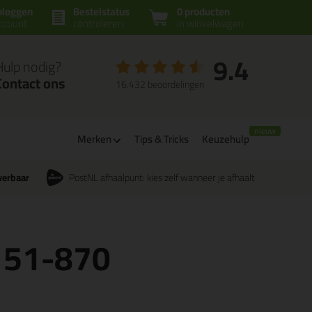
nloggen
Bestelstatus
0 producten
ccount
controleren
in winkelwagen
9.4
Hulp nodig?
Contact ons
16.432 beoordelingen
Merken
Tips & Tricks
Keuzehulp
verbaar
PostNL afhaalpunt: kies zelf wanneer je afhaalt
 51-870