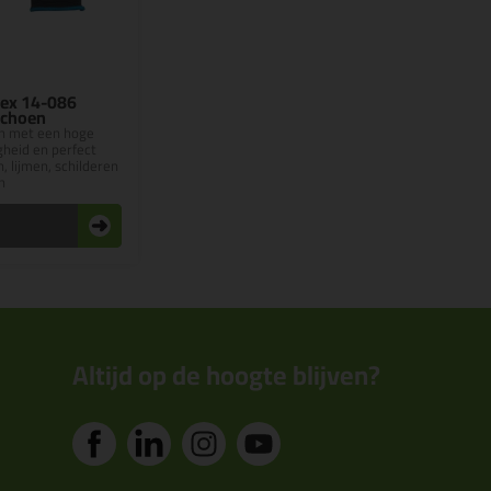
ex 14-086
choen
n met een hoge
gheid en perfect
n, lijmen, schilderen
n
n
Altijd op de hoogte blijven?