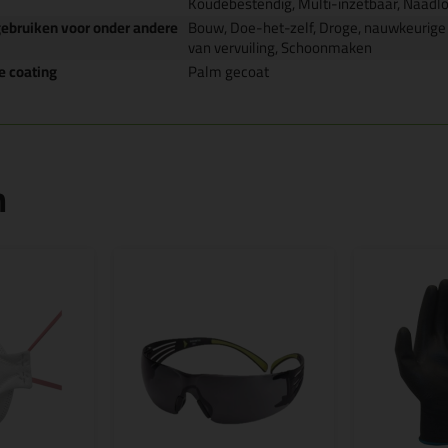
Koudebestendig, Multi-inzetbaar, Naadloo
gebruiken voor onder andere
Bouw, Doe-het-zelf, Droge, nauwkeuri
van vervuiling, Schoonmaken
e coating
Palm gecoat
n