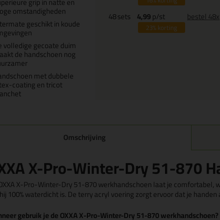
16%
korting
perieure grip in natte en
roge omstandigheden
48
sets
4,99
p/st
bestel 48x
termate geschikt in koude
23%
korting
mgevingen
 volledige gecoate duim
aakt de handschoen nog
uurzamer
andschoen met dubbele
tex-coating en tricot
anchet
Omschrijving
XXA X-Pro-Winter-Dry 51-870 
OXXA X-Pro-Winter-Dry 51-870 werkhandschoen laat je comfortabel, wa
hij 100% waterdicht is. De terry acryl voering zorgt ervoor dat je handen
neer gebruik je de OXXA X-Pro-Winter-Dry 51-870 werkhandschoen?