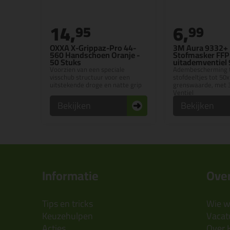
14,
6,
95
99
OXXA X-Grippaz-Pro 44-
3M Aura 9332+
560 Handschoen Oranje -
Stofmasker FFP
50 Stuks
uitademventiel
Voorzien van een speciale
Adembescherming 
visschub structuur voor een
stofdeeltjes tot 50x
uitstekende droge en natte grip
grenswaarde, met 
Ventiel
Bekijken
Bekijken
Informatie
Over
Tips en tricks
Wie wi
Keuzehulpen
Vacatu
Acties
Over 