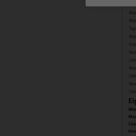
Gro
Mat
Mat
Typ
Man
Foo
Nor
Uit
Nor
Uit
Nor
Uit
Ei
Me
Ma
Coa
Ken