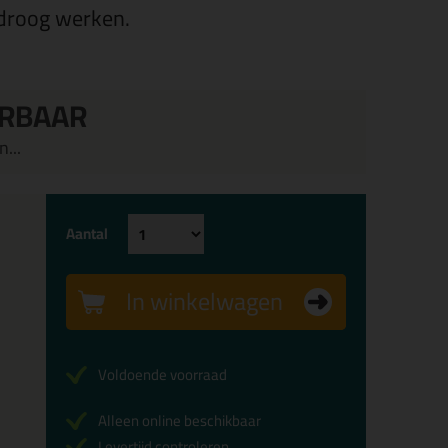
droog werken.
ERBAAR
...
Aantal
In winkelwagen
Voldoende voorraad
Alleen online beschikbaar
Levertijd controleren...