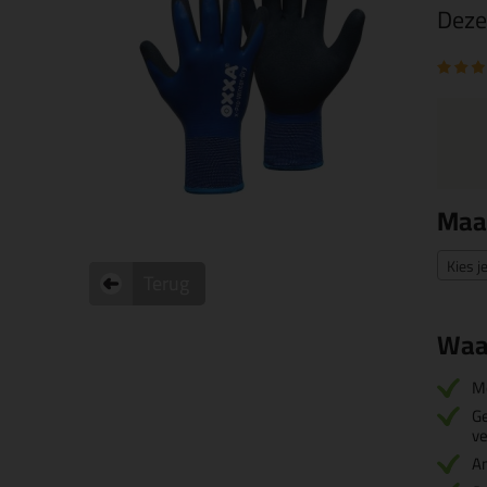
Deze
Maa
Kies j
Terug
Waa
M
Ge
ve
An