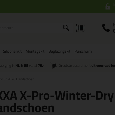
I
a
Siliconenkit
Montagekit
Beglazingskit
Purschuim
zorging
in NL & BE
vanaf
75,-
Grootste assortiment
uit voorraad le
ry 51-870 Handschoen
XXA X-Pro-Winter-Dry
andschoen