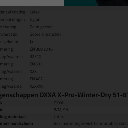
otste maat:
10/XL
eriaal coating:
Latex
eriaal drager:
Nylon
e coating:
Palm gecoat
chet stijl:
Gebreid manchet
d gekeurd:
Ja
mering:
EN 388:2016
slag/waarde:
3231X
mering:
EN 511
slag/waarde:
X2X
mering:
EN 407
slag/waarde:
X2XXXX
genschappen OXXA X-Pro-Winter-Dry 51-
rk
OXXA
at
8/M, 9/L
ting materiaal
Latex
merk handschoen
Beschermt tegen vuil, Comfortabel, Elas