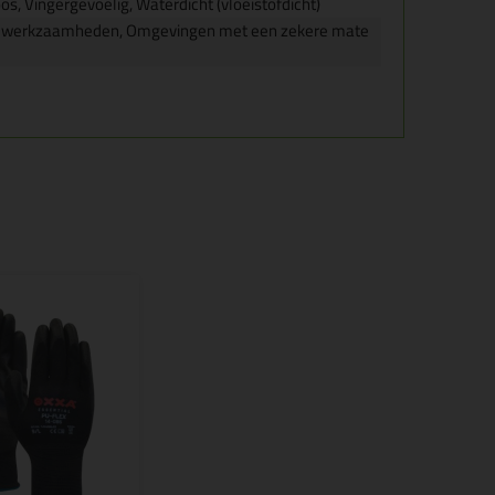
s, Vingergevoelig, Waterdicht (vloeistofdicht)
ge werkzaamheden, Omgevingen met een zekere mate