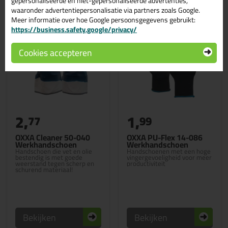
gepersonaliseerde en niet-gepersonaliseerde advertenties,
waaronder advertentiepersonalisatie via partners zoals Google.
Meer informatie over hoe Google persoonsgegevens gebruikt:
https://business.safety.google/privacy/
Cookies accepteren
2,
1,
77
99
OXXA Cleaner 50-040
OXXA PU-Flex 14-086
Werkhandschoen
Werkhandschoen
Handschoen die vet en olie
Handschoenen met een hoge
bestendig is met goede
vingergevoeligheid voor meer
weerstand tegen scherp en
productiviteit
schurend materiaal!
Bekijken
Bekijken