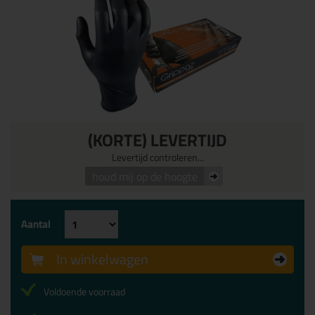
(KORTE) LEVERTIJD
Levertijd controleren...
houd mij op de hoogte
Aantal
In winkelwagen
Voldoende voorraad