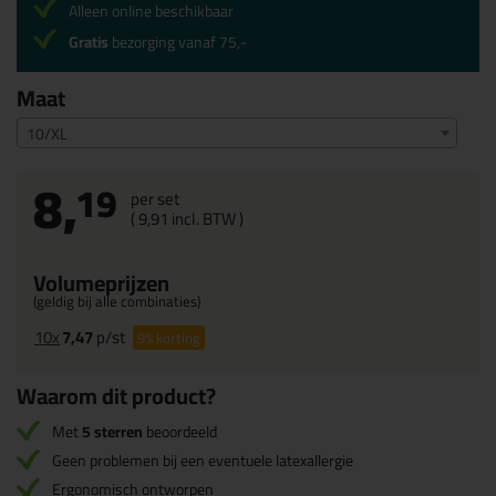
Alleen online beschikbaar
Gratis
bezorging vanaf 75,-
Maat
10/XL
8,
19
per set
(
9,
91
incl. BTW )
Volumeprijzen
(geldig bij alle combinaties)
10x
7,47
p/st
9%
korting
Waarom dit product?
Met
5 sterren
beoordeeld
Geen problemen bij een eventuele latexallergie
Ergonomisch ontworpen