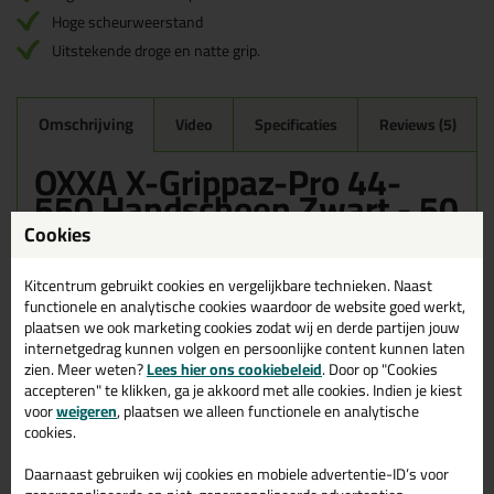
Hoge scheurweerstand
Uitstekende droge en natte grip.
Omschrijving
Video
Specificaties
Reviews (5)
OXXA X-Grippaz-Pro 44-
550 Handschoen Zwart - 50
Stuks in 10/XL
Cookies
Bestel de OXXA X-Grippaz-Pro 44-550 Handschoen Zwart - 50
Kitcentrum gebruikt cookies en vergelijkbare technieken. Naast
Stuks in 10/XL vandaag nog! Vandaag besteld = morgen in huis.
functionele en analytische cookies waardoor de website goed werkt,
plaatsen we ook marketing cookies zodat wij en derde partijen jouw
Wil je meer weten over de toepassing en kenmerken van dit
internetgedrag kunnen volgen en persoonlijke content kunnen laten
product?
Lees alles over dit product >
zien. Meer weten?
Lees hier ons cookiebeleid
. Door op "Cookies
accepteren" te klikken, ga je akkoord met alle cookies. Indien je kiest
voor
weigeren
, plaatsen we alleen functionele en analytische
cookies.
Gerelateerde producten
Daarnaast gebruiken wij cookies en mobiele advertentie-ID’s voor