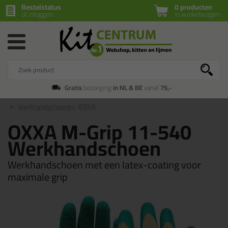
Bestelstatus
0 producten
of inloggen
in winkelwagen
Gratis
bezorging
in NL & BE
vanaf
75,-
Werkhandschoenen
(PBM)
OXXA M-Grip 11-540
Werkhandschoen
Werkhandschoen met een latex-coating voor
maximale grip