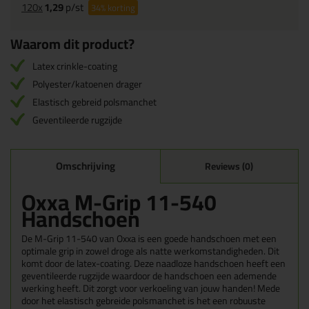
120x
1,29
p/st
34%
korting
Waarom dit product?
Latex crinkle-coating
Polyester/katoenen drager
Elastisch gebreid polsmanchet
Geventileerde rugzijde
Omschrijving
Reviews (0)
Oxxa M-Grip 11-540
Handschoen
De M-Grip 11-540 van Oxxa is een goede handschoen met een
optimale grip in zowel droge als natte werkomstandigheden. Dit
komt door de latex-coating. Deze naadloze handschoen heeft een
geventileerde rugzijde waardoor de handschoen een ademende
werking heeft. Dit zorgt voor verkoeling van jouw handen! Mede
door het elastisch gebreide polsmanchet is het een robuuste