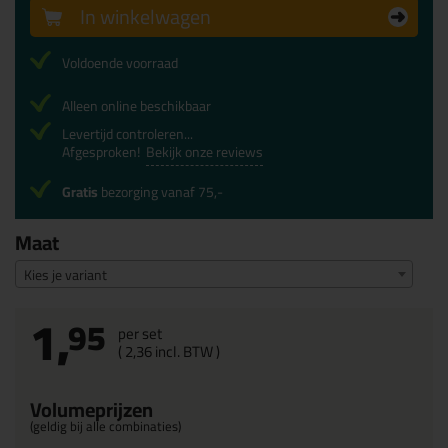
In winkelwagen
Voldoende voorraad
Alleen online beschikbaar
Levertijd controleren...
Afgesproken!
Bekijk onze reviews
Gratis
bezorging vanaf 75,-
Maat
Kies je variant
1,
95
per set
(
2,
36
incl. BTW )
Volumeprijzen
(geldig bij alle combinaties)