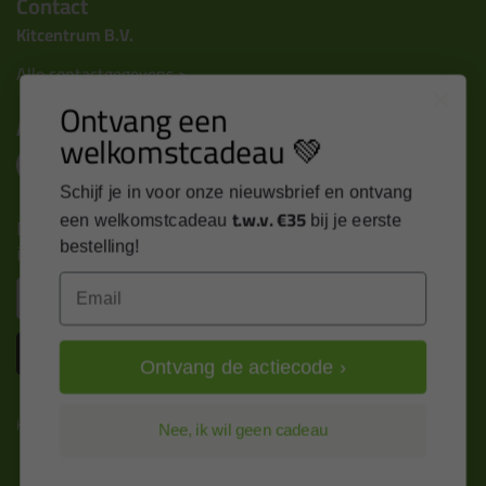
Contact
Kitcentrum B.V.
Alle contactgegevens >
Ontvang een
Altijd op de hoogte blijven?
welkomstcadeau 💚
Schijf je in voor onze nieuwsbrief en ontvang
t.w.v. €35
een welkomstcadeau
bij je eerste
Nieuws, tips en exclusieve deals rechtstreeks in je
inbox
bestelling!
Email
Email
Inschrijven
Ontvang de actiecode ›
Kitcentrum is trots op:
Nee, ik wil geen cadeau