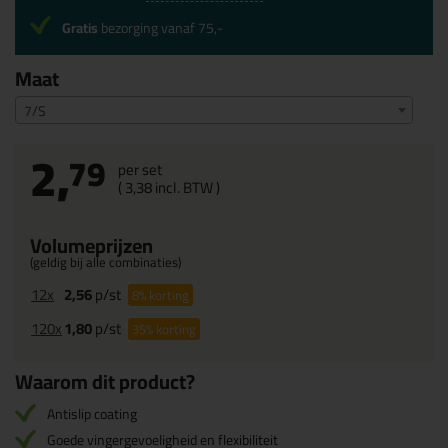
Gratis
bezorging vanaf 75,-
Maat
7/S
2,
79
per set
(
3,
38
incl. BTW )
Volumeprijzen
(geldig bij alle combinaties)
12x
2,56
p/st
8%
korting
120x
1,80
p/st
35%
korting
Waarom dit product?
Antislip coating
Goede vingergevoeligheid en flexibiliteit