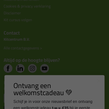
Cookies & privacy verklaring
Disclaimer
Kit cursus volgen
Contact
Kitcentrum B.V.
Alle contactgegevens >
Altijd op de hoogte blijven?
Nieuws, tips en exclusieve deals rechtstreeks in je
Ontvang een
inbox
welkomstcadeau 💚
Email
Schijf je in voor onze nieuwsbrief en ontvang
t.w.v. €35
een welkomstcadeau
bij je eerste