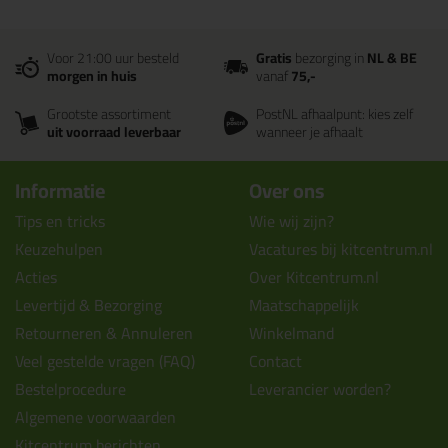
Voor 21:00 uur besteld
Gratis
bezorging in
NL & BE
morgen in huis
vanaf
75,-
Grootste assortiment
PostNL afhaalpunt: kies zelf
uit voorraad leverbaar
wanneer je afhaalt
Informatie
Over ons
Tips en tricks
Wie wij zijn?
Keuzehulpen
Vacatures bij kitcentrum.nl
Acties
Over Kitcentrum.nl
Levertijd & Bezorging
Maatschappelijk
Retourneren & Annuleren
Winkelmand
Veel gestelde vragen (FAQ)
Contact
Bestelprocedure
Leverancier worden?
Algemene voorwaarden
Kitcentrum berichten