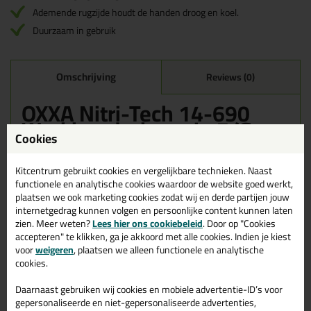
Ademende rugzijde houdt de handen droog en koel.
Duurzaam in gebruik
Omschrijving
Reviews (0)
OXXA Nitri-Tech 14-690
Werkhandschoen in 7/S
Cookies
Bestel de OXXA Nitri-Tech 14-690 Werkhandschoen in 7/S
vandaag nog! Vandaag besteld = morgen in huis.
Kitcentrum gebruikt cookies en vergelijkbare technieken. Naast
functionele en analytische cookies waardoor de website goed werkt,
Wil je meer weten over de toepassing en kenmerken van dit
plaatsen we ook marketing cookies zodat wij en derde partijen jouw
product?
Lees alles over dit product >
internetgedrag kunnen volgen en persoonlijke content kunnen laten
zien. Meer weten?
Lees hier ons cookiebeleid
. Door op "Cookies
accepteren" te klikken, ga je akkoord met alle cookies. Indien je kiest
voor
weigeren
, plaatsen we alleen functionele en analytische
cookies.
Gerelateerde producten
Daarnaast gebruiken wij cookies en mobiele advertentie-ID’s voor
gepersonaliseerde en niet-gepersonaliseerde advertenties,