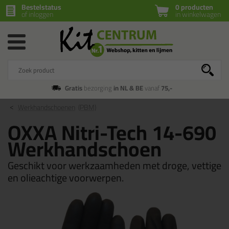
Bestelstatus
0 producten
of inloggen
in winkelwagen
Gratis
bezorging
in NL & BE
vanaf
75,-
Werkhandschoenen
(PBM)
OXXA Nitri-Tech 14-690
Werkhandschoen
Geschikt voor werkzaamheden met droge, vettige
en olieachtige voorwerpen.