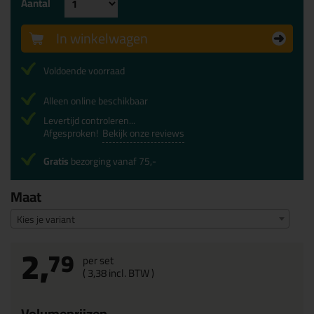
Aantal
In winkelwagen
Voldoende voorraad
Alleen online beschikbaar
Levertijd controleren...
Afgesproken!
Bekijk onze reviews
Gratis
bezorging vanaf 75,-
Maat
Kies je variant
2,
79
per set
(
3,
38
incl. BTW )
Volumeprijzen