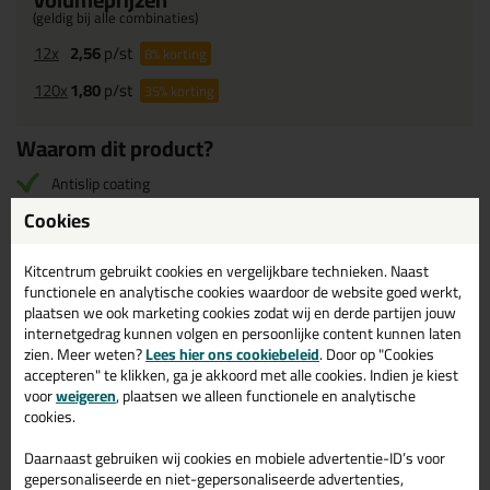
(geldig bij alle combinaties)
12x
2,56
p/st
8%
korting
120x
1,80
p/st
35%
korting
Waarom dit product?
Antislip coating
Goede vingergevoeligheid en flexibiliteit
Cookies
Ademende rugzijde houdt de handen droog en koel.
Duurzaam in gebruik
Kitcentrum gebruikt cookies en vergelijkbare technieken. Naast
functionele en analytische cookies waardoor de website goed werkt,
plaatsen we ook marketing cookies zodat wij en derde partijen jouw
internetgedrag kunnen volgen en persoonlijke content kunnen laten
Omschrijving
Reviews (0)
zien. Meer weten?
Lees hier ons cookiebeleid
. Door op "Cookies
accepteren" te klikken, ga je akkoord met alle cookies. Indien je kiest
OXXA Nitri-Tech 14-690
voor
weigeren
, plaatsen we alleen functionele en analytische
Reviews voor:
cookies.
Werkhandschoen
Daarnaast gebruiken wij cookies en mobiele advertentie-ID’s voor
Er zijn nog geen reviews geschreven voor OXXA Nitri-Tech 14-
gepersonaliseerde en niet-gepersonaliseerde advertenties,
690 Werkhandschoen.
Schrijf als eerste een review!