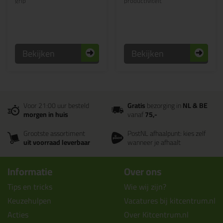
grip
productiviteit
Bekijken
Bekijken
Voor 21:00 uur besteld
Gratis
bezorging in
NL & BE
morgen in huis
vanaf
75,-
Grootste assortiment
PostNL afhaalpunt: kies zelf
uit voorraad leverbaar
wanneer je afhaalt
Informatie
Over ons
Tips en tricks
Wie wij zijn?
Keuzehulpen
Vacatures bij kitcentrum.nl
Acties
Over Kitcentrum.nl