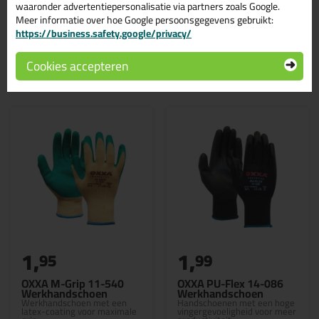
waaronder advertentiepersonalisatie via partners zoals Google.
Meer informatie over hoe Google persoonsgegevens gebruikt:
https://business.safety.google/privacy/
Cookies accepteren
Gerelateerde producten
1,
1,
95
99
OXXA M-Grip 11-540
OXXA PU-Flex 14-086
Werkhandschoen
Werkhandschoen
Werkhandschoen met een
Handschoenen met een hoge
latex-coating voor maximale
vingergevoeligheid voor meer