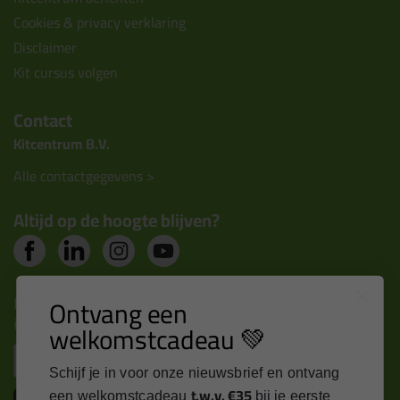
Cookies & privacy verklaring
Disclaimer
Kit cursus volgen
Contact
Kitcentrum B.V.
Alle contactgegevens >
Altijd op de hoogte blijven?
Nieuws, tips en exclusieve deals rechtstreeks in je
Ontvang een
inbox
welkomstcadeau 💚
Email
Schijf je in voor onze nieuwsbrief en ontvang
t.w.v. €35
een welkomstcadeau
bij je eerste