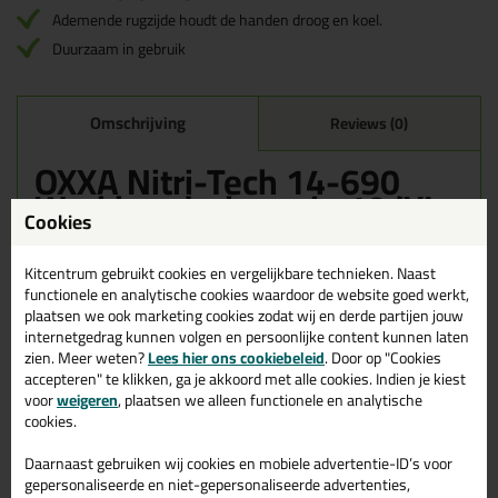
Ademende rugzijde houdt de handen droog en koel.
Duurzaam in gebruik
Omschrijving
Reviews (0)
OXXA Nitri-Tech 14-690
Werkhandschoen in 10/XL
Cookies
Bestel de OXXA Nitri-Tech 14-690 Werkhandschoen in 10/XL
vandaag nog! Vandaag besteld = morgen in huis.
Kitcentrum gebruikt cookies en vergelijkbare technieken. Naast
functionele en analytische cookies waardoor de website goed werkt,
Wil je meer weten over de toepassing en kenmerken van dit
plaatsen we ook marketing cookies zodat wij en derde partijen jouw
product?
Lees alles over dit product >
internetgedrag kunnen volgen en persoonlijke content kunnen laten
zien. Meer weten?
Lees hier ons cookiebeleid
. Door op "Cookies
accepteren" te klikken, ga je akkoord met alle cookies. Indien je kiest
voor
weigeren
, plaatsen we alleen functionele en analytische
cookies.
Gerelateerde producten
Daarnaast gebruiken wij cookies en mobiele advertentie-ID’s voor
gepersonaliseerde en niet-gepersonaliseerde advertenties,