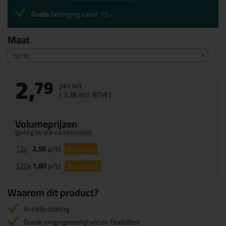
Gratis
bezorging vanaf 75,-
Maat
10/XL
2,
79
per set
(
3,
38
incl. BTW )
Volumeprijzen
(geldig bij alle combinaties)
12x
2,56
p/st
8%
korting
120x
1,80
p/st
35%
korting
Waarom dit product?
Antislip coating
Goede vingergevoeligheid en flexibiliteit