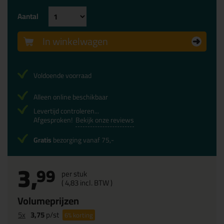
Aantal
In winkelwagen
Voldoende voorraad
Alleen online beschikbaar
Levertijd controleren...
Afgesproken!
Bekijk onze reviews
Gratis
bezorging vanaf 75,-
3,
99
per stuk
(
4,
83
incl. BTW )
Volumeprijzen
5x
3,75
p/st
6%
korting