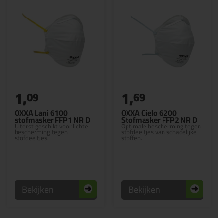
1,
1,
09
69
OXXA Lani 6100
OXXA Cielo 6200
stofmasker FFP1 NR D
Stofmasker FFP2 NR D
Uiterst geschikt voor lichte
Optimale bescherming tegen
bescherming tegen
stofdeeltjes van schadelijke
stofdeeltjes.
stoffen.
Bekijken
Bekijken