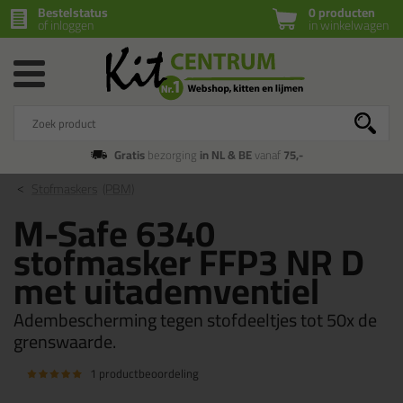
Bestelstatus
0 producten
of inloggen
in winkelwagen
Gratis
bezorging
in NL & BE
vanaf
75,-
Stofmaskers
(PBM)
M-Safe 6340
stofmasker FFP3 NR D
met uitademventiel
Adembescherming tegen stofdeeltjes tot 50x de
grenswaarde.
1 productbeoordeling