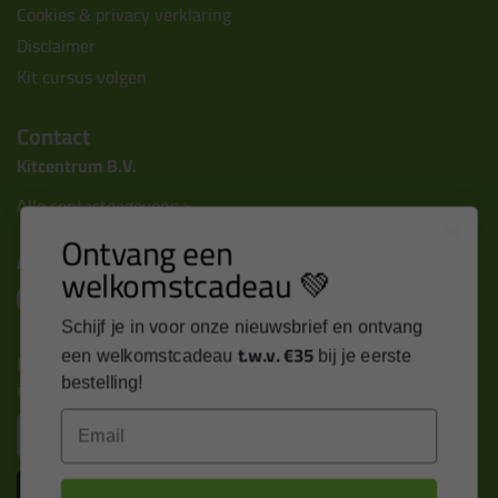
Cookies & privacy verklaring
Disclaimer
Kit cursus volgen
Contact
Kitcentrum B.V.
Alle contactgegevens >
Ontvang een
Altijd op de hoogte blijven?
welkomstcadeau 💚
Schijf je in voor onze nieuwsbrief en ontvang
t.w.v. €35
een welkomstcadeau
bij je eerste
Nieuws, tips en exclusieve deals rechtstreeks in je
inbox
bestelling!
Email
Email
Inschrijven