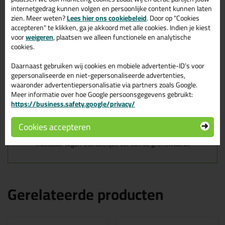
uitademventiel
internetgedrag kunnen volgen en persoonlijke content kunnen laten
zien. Meer weten?
Lees hier ons cookiebeleid
. Door op "Cookies
M-Safe type 6340 stofmaskers bieden optimale
accepteren" te klikken, ga je akkoord met alle cookies. Indien je kiest
adembescherming tegen stofdeeltjes tot 50x de grenswaarde. De
voor
weigeren
, plaatsen we alleen functionele en analytische
stofmaskers met uitademventiel hebben de codering FFP3 en
cookies.
bieden daarom maximale bescherming tegen zeer giftige
stofdeeltjes.
Daarnaast gebruiken wij cookies en mobiele advertentie-ID’s voor
gepersonaliseerde en niet-gepersonaliseerde advertenties,
Kenmerken
waaronder advertentiepersonalisatie via partners zoals Google.
Cupvormig model
Meer informatie over hoe Google persoonsgegevens gebruikt:
Uitademventiel
https://business.safety.google/privacy/
Makkelijk te vormen neusbeugel
Comfortabel om te dragen
Cookies accepteren
Instelbare hoofdbanden
Kleur: wit
Inzetbaar tegen stofdeeltjes tot 50x de grenswaarde
Gerelateerde producten