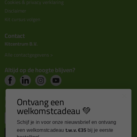
Cookies & privacy verklaring
Disclaimer
Kit cursus volgen
Contact
Kitcentrum B.V.
Alle contactgegevens >
Altijd op de hoogte blijven?
Nieuws, tips en exclusieve deals rechtstreeks in je
Ontvang een
inbox
welkomstcadeau 💚
Email
Schijf je in voor onze nieuwsbrief en ontvang
t.w.v. €35
een welkomstcadeau
bij je eerste
Inschrijven