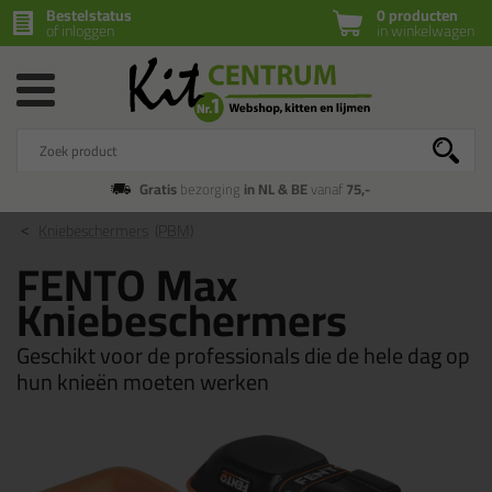
Bestelstatus
0 producten
of inloggen
in winkelwagen
Gratis
bezorging
in NL & BE
vanaf
75,-
Kniebeschermers
(PBM)
FENTO Max
Kniebeschermers
Geschikt voor de professionals die de hele dag op
hun knieën moeten werken