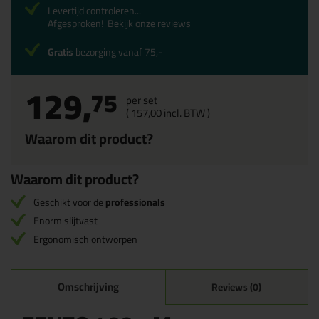
Levertijd controleren...
Afgesproken!
Bekijk onze reviews
Gratis
bezorging vanaf 75,-
129,
75
per set
(
157,
00
incl. BTW )
Waarom dit product?
Waarom dit product?
Geschikt voor de
professionals
Enorm slijtvast
Ergonomisch ontworpen
Omschrijving
Reviews (0)