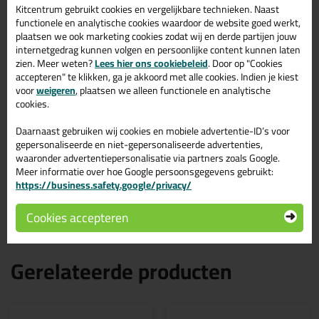
Kitcentrum gebruikt cookies en vergelijkbare technieken. Naast
Stuk duurzamer door vervangbare onderdelen
functionele en analytische cookies waardoor de website goed werkt,
Waterafstotend
Brede elastieken zodat het niet in de knieholte knelt
plaatsen we ook marketing cookies zodat wij en derde partijen jouw
Bieden bescherming tot minstens 100 (+/-5) N
internetgedrag kunnen volgen en persoonlijke content kunnen laten
Voorkomt knie- en rugklachten
zien. Meer weten?
Lees hier ons cookiebeleid
. Door op "Cookies
EAN: 8717496910226
accepteren" te klikken, ga je akkoord met alle cookies. Indien je kiest
Artikelnummer: RBP10400-0080
voor
weigeren
, plaatsen we alleen functionele en analytische
cookies.
Eigenschappen
De buitenkant is van 100% EVA-foam, slijtvaste kunststof
Daarnaast gebruiken wij cookies en mobiele advertentie-ID’s voor
in schuimvorm
gepersonaliseerde en niet-gepersonaliseerde advertenties,
De inlays zijn gemaakt van een zacht & comfortabel EVA-
waaronder advertentiepersonalisatie via partners zoals Google.
kussen die de knie ondersteunt
Meer informatie over hoe Google persoonsgegevens gebruikt:
Afmetingen: 375 mm x 160 mm x 80 mm ( L x B x H )
https://business.safety.google/privacy/
Slechts 450 gram per kniebeschermer
Wordt verkocht per paar
Cookies accepteren
Gerelateerde producten