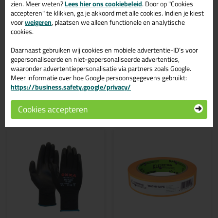
De te verlijmen oppervlakken moeten goed op elkaar passen.
zien. Meer weten?
Lees hier ons cookiebeleid
. Door op "Cookies
Breng de lijm aan één kant aan, rechtstreeks uit de plastic fles,
accepteren" te klikken, ga je akkoord met alle cookies. Indien je kiest
plaats de onderdelen op elkaar en druk deze gedurende vijf
voor
weigeren
, plaatsen we alleen functionele en analytische
seconden stevig tegen elkaar. Breng niet te veel lijm aan. Alleen
cookies.
met een dunne lijmlaag krijgt u een goede hechting. Pas op dat de
lijm niet met uw ogen of huid in contact komt. Ondergronden
Daarnaast gebruiken wij cookies en mobiele advertentie-ID’s voor
vooraf altijd testen op hechting.
gepersonaliseerde en niet-gepersonaliseerde advertenties,
waaronder advertentiepersonalisatie via partners zoals Google.
Meer informatie over hoe Google persoonsgegevens gebruikt:
https://business.safety.google/privacy/
Gerelateerde producten
Cookies accepteren