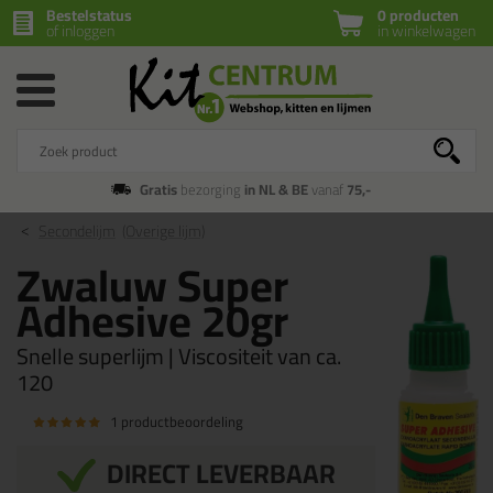
Bestelstatus
0 producten
of inloggen
in winkelwagen
Gratis
bezorging
in NL & BE
vanaf
75,-
Secondelijm
(Overige lijm)
Zwaluw Super
Adhesive 20gr
Snelle superlijm | Viscositeit van ca.
120
1 productbeoordeling
DIRECT LEVERBAAR