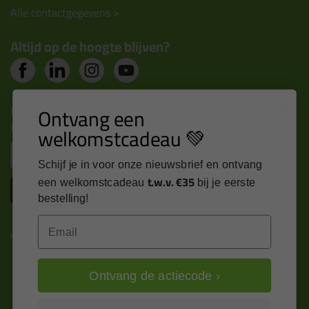
Alle contactgegevens >
Altijd op de hoogte blijven?
Nieuws, tips en exclusieve deals rechtstreeks in je
Ontvang een
inbox
welkomstcadeau 💚
Email
Schijf je in voor onze nieuwsbrief en ontvang
t.w.v. €35
een welkomstcadeau
bij je eerste
Inschrijven
bestelling!
Email
Kitcentrum is trots op:
Ontvang de actiecode ›