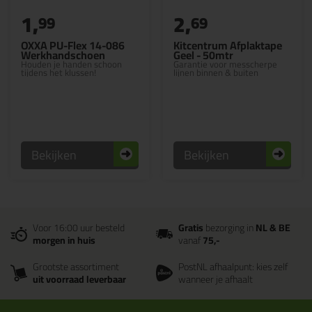
1,
2,
99
69
OXXA PU-Flex 14-086
Kitcentrum Afplaktape
Werkhandschoen
Geel - 50mtr
Houden je handen schoon
Garantie voor messcherpe
tijdens het klussen!
lijnen binnen & buiten
Bekijken
Bekijken
Voor 16:00 uur besteld
Gratis
bezorging in
NL & BE
morgen in huis
vanaf
75,-
Grootste assortiment
PostNL afhaalpunt: kies zelf
uit voorraad leverbaar
wanneer je afhaalt