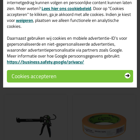
kleur? Gevonden! Deze Griffon Polymax Sealant All Joints 280ml
internetgedrag kunnen volgen en persoonlijke content kunnen laten
in de kleur Grijs is te gebruiken voor verschillende toepassingen.
zien. Meer weten?
Lees hier ons cookiebeleid
. Door op "Cookies
Een professioneel en hoogwaardig product welke makkelijk te
accepteren" te klikken, ga je akkoord met alle cookies. Indien je kiest
gebruiken is. Bestel de Griffon Polymax Sealant All Joints 280ml
voor
weigeren
, plaatsen we alleen functionele en analytische
in de kleur Grijs vandaag nog! Op voorraad en op werkdagen
cookies.
besteld = morgen in huis.
Daarnaast gebruiken wij cookies en mobiele advertentie-ID’s voor
Wil je meer weten over de toepassing en kenmerken van dit
gepersonaliseerde en niet-gepersonaliseerde advertenties,
product?
Lees alles over dit product >
waaronder advertentiepersonalisatie via partners zoals Google.
Meer informatie over hoe Google persoonsgegevens gebruikt:
https://business.safety.google/privacy/
Cookies accepteren
Gerelateerde producten