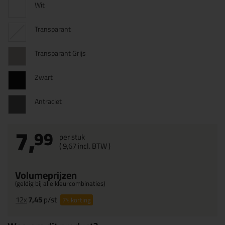
Wit
Transparant
Transparant Grijs
Zwart
Antraciet
7,
99
per stuk
(
9,
67
incl. BTW )
Volumeprijzen
(geldig bij alle kleurcombinaties)
12x
7,45
p/st
7%
korting