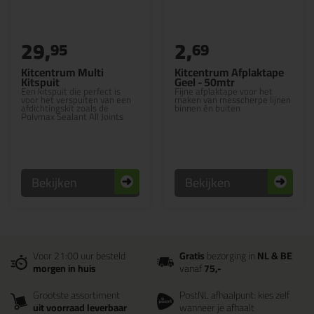
29,
2,
95
69
Kitcentrum Multi
Kitcentrum Afplaktape
Kitspuit
Geel - 50mtr
Een kitspuit die perfect is
Fijne afplaktape voor het
voor het verspuiten van een
maken van messcherpe lijnen
afdichtingskit zoals de
binnen én buiten
Polymax Sealant All Joints
Bekijken
Bekijken
Voor 21:00 uur besteld
Gratis
bezorging in
NL & BE
morgen in huis
vanaf
75,-
Grootste assortiment
PostNL afhaalpunt: kies zelf
uit voorraad leverbaar
wanneer je afhaalt