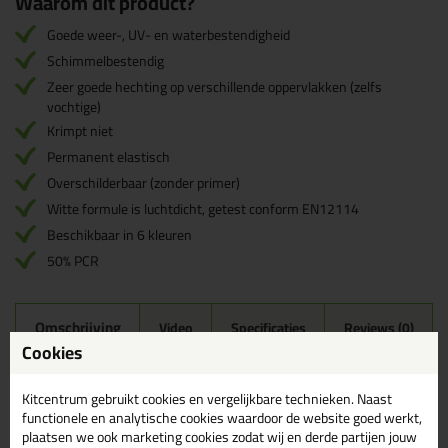
Waarom dit product?
Goede weer-, UV- en waterbestendigheid
Schimmelbestendig
Zeer goede hechting op verschillende oppervlakken (zelfs
vochtige)
Krimpt niet
Permanent elastisch
Overschilderbaar (zonder primer)
Witte formule is luchtdicht, getest conform EN12114
Beschikbaar in 6 kleuren
50% PCR
Omschrijving
Video
Specificaties
Reviews (0)
Cookies
Griffon Polymax Sealant All
Joints 280ml in Grijs
Kitcentrum gebruikt cookies en vergelijkbare technieken. Naast
functionele en analytische cookies waardoor de website goed werkt,
Zoek je Griffon Polymax Sealant All Joints 280ml in een specifieke
plaatsen we ook marketing cookies zodat wij en derde partijen jouw