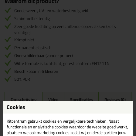
Waarom dit product?
Goede weer-, UV- en waterbestendigheid
Schimmelbestendig
Zeer goede hechting op verschillende oppervlakken (zelfs
vochtige)
Krimpt niet
Permanent elastisch
Overschilderbaar (zonder primer)
Witte formule is luchtdicht, getest conform EN12114
Beschikbaar in 6 kleuren
50% PCR
Omschrijving
Video
Specificaties
Reviews (0)
Cookies
Griffon Polymax Sealant All
Joints 280ml in Antraciet
Kitcentrum gebruikt cookies en vergelijkbare technieken. Naast
functionele en analytische cookies waardoor de website goed werkt,
Zoek je Griffon Polymax Sealant All Joints 280ml in een specifieke
plaatsen we ook marketing cookies zodat wij en derde partijen jouw