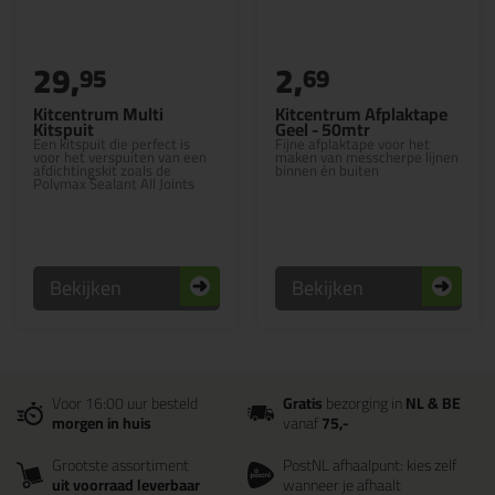
29,
2,
95
69
Kitcentrum Multi
Kitcentrum Afplaktape
Kitspuit
Geel - 50mtr
Een kitspuit die perfect is
Fijne afplaktape voor het
voor het verspuiten van een
maken van messcherpe lijnen
afdichtingskit zoals de
binnen én buiten
Polymax Sealant All Joints
Bekijken
Bekijken
Voor 16:00 uur besteld
Gratis
bezorging in
NL & BE
morgen in huis
vanaf
75,-
Grootste assortiment
PostNL afhaalpunt: kies zelf
uit voorraad leverbaar
wanneer je afhaalt