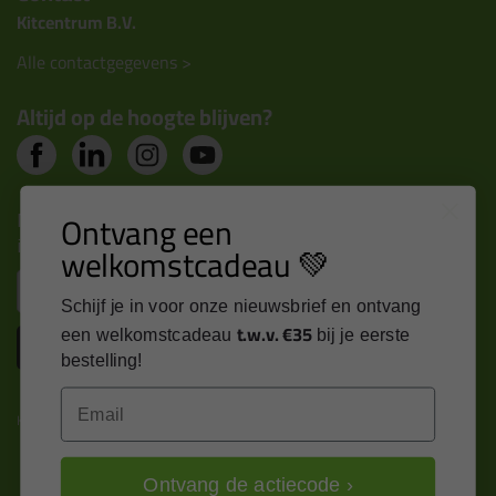
Kitcentrum B.V.
Alle contactgegevens >
Altijd op de hoogte blijven?
Nieuws, tips en exclusieve deals rechtstreeks in je
Ontvang een
inbox
welkomstcadeau 💚
Email
Schijf je in voor onze nieuwsbrief en ontvang
t.w.v. €35
een welkomstcadeau
bij je eerste
Inschrijven
bestelling!
Email
Kitcentrum is trots op:
Ontvang de actiecode ›