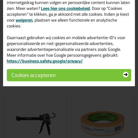
kleur? Gevonden! Deze Griffon Polymax Sealant All Joints 280ml
internetgedrag kunnen volgen en persoonlijke content kunnen laten
in de kleur Antraciet is te gebruiken voor verschillende
zien. Meer weten?
Lees hier ons cookiebeleid
. Door op "Cookies
toepassingen. Een professioneel en hoogwaardig product welke
accepteren" te klikken, ga je akkoord met alle cookies. Indien je kiest
makkelijk te gebruiken is. Bestel de Griffon Polymax Sealant All
voor
weigeren
, plaatsen we alleen functionele en analytische
Joints 280ml in de kleur Antraciet vandaag nog! Op voorraad en op
cookies.
werkdagen besteld = morgen in huis.
Daarnaast gebruiken wij cookies en mobiele advertentie-ID’s voor
Wil je meer weten over de toepassing en kenmerken van dit
gepersonaliseerde en niet-gepersonaliseerde advertenties,
product?
Lees alles over dit product >
waaronder advertentiepersonalisatie via partners zoals Google.
Meer informatie over hoe Google persoonsgegevens gebruikt:
https://business.safety.google/privacy/
Cookies accepteren
Gerelateerde producten