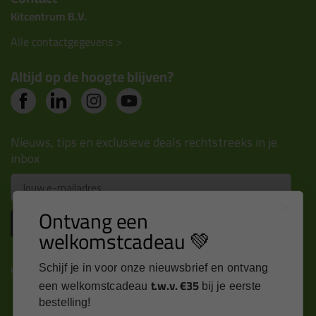
Kitcentrum B.V.
Alle contactgegevens >
Altijd op de hoogte blijven?
Nieuws, tips en exclusieve deals rechtstreeks in je
inbox
Email
Ontvang een
Inschrijven
welkomstcadeau 💚
Schijf je in voor onze nieuwsbrief en ontvang
Kitcentrum is trots op:
t.w.v. €35
een welkomstcadeau
bij je eerste
bestelling!