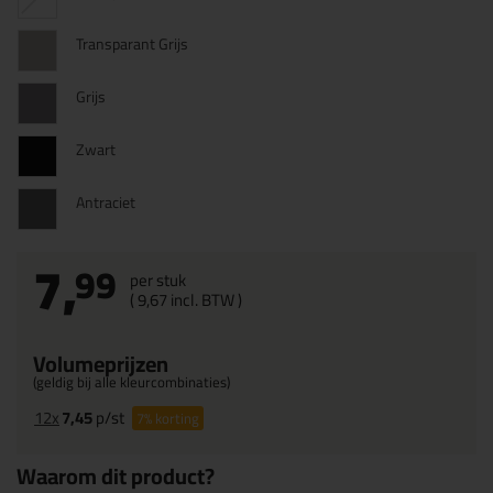
Transparant Grijs
Grijs
Zwart
Antraciet
7,
99
per stuk
(
9,
67
incl. BTW )
Volumeprijzen
(geldig bij alle kleurcombinaties)
12x
7,45
p/st
7%
korting
Waarom dit product?