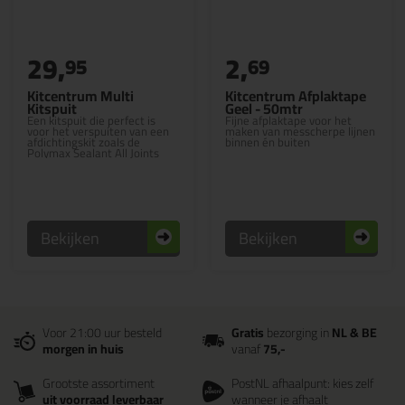
29,
2,
95
69
Kitcentrum Multi
Kitcentrum Afplaktape
Kitspuit
Geel - 50mtr
Een kitspuit die perfect is
Fijne afplaktape voor het
voor het verspuiten van een
maken van messcherpe lijnen
afdichtingskit zoals de
binnen én buiten
Polymax Sealant All Joints
Bekijken
Bekijken
Voor 21:00 uur besteld
Gratis
bezorging in
NL & BE
morgen in huis
vanaf
75,-
Grootste assortiment
PostNL afhaalpunt: kies zelf
uit voorraad leverbaar
wanneer je afhaalt