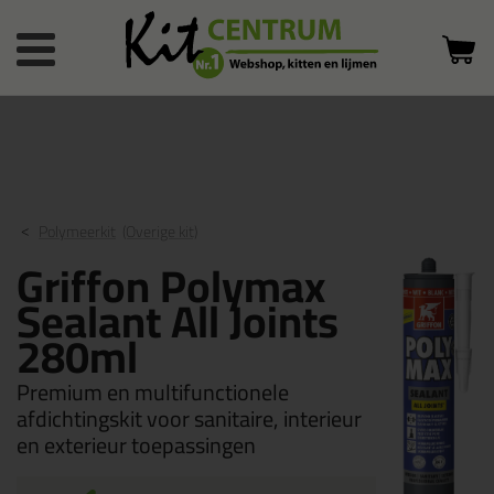
Bestelstatus
0 producten
of inloggen
in winkelwagen
Polymeerkit
(Overige kit)
Griffon Polymax
Sealant All Joints
280ml
Premium en multifunctionele
afdichtingskit voor sanitaire, interieur
en exterieur toepassingen