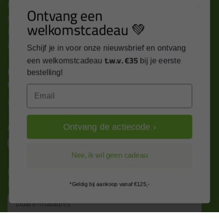
Kitcentrum berichten
Ontvang een
Cookies & privacy verklaring
welkomstcadeau 💚
Disclaimer
Kit cursus volgen
Schijf je in voor onze nieuwsbrief en ontvang
t.w.v. €35
een welkomstcadeau
bij je eerste
Contact
bestelling!
Kitcentrum B.V.
Email
Alle contactgegevens >
Altijd op de hoogte blijven?
Ontvang de actiecode ›
Nee, ik wil geen cadeau
Nieuws, tips en exclusieve deals rechtstreeks in je
inbox
*Geldig bij aankoop vanaf €125,-
Email