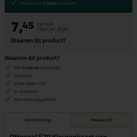
Product wordt
gratis
verzonden
7,
45
per stuk
(
9,
01
incl. BTW )
Waarom dit product?
Waarom dit product?
Met
5 sterren
beoordeeld
Vouwbaar
Echte dotten S70
In 46 kleuren!
Kies eenvoudig je kleur!
Omschrijving
Reviews (2)
Ottoseal S70 Kleurenkaart van