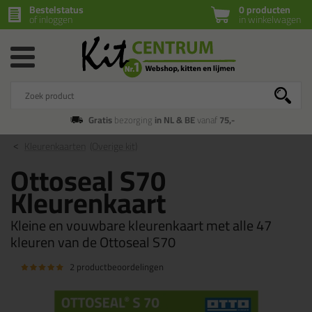
Bestelstatus
0 producten
of inloggen
in winkelwagen
Gratis
bezorging
in NL & BE
vanaf
75,-
Kleurenkaarten
(Overige kit)
Ottoseal S70
Kleurenkaart
Kleine en vouwbare kleurenkaart met alle 47
kleuren van de Ottoseal S70
2 productbeoordelingen