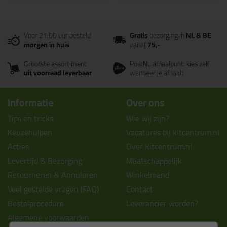
Voor 21:00 uur besteld
Gratis
bezorging in
NL & BE
morgen in huis
vanaf
75,-
Grootste assortiment
PostNL afhaalpunt: kies zelf
uit voorraad leverbaar
wanneer je afhaalt
Informatie
Over ons
Tips en tricks
Wie wij zijn?
Keuzehulpen
Vacatures bij kitcentrum.nl
Acties
Over Kitcentrum.nl
Levertijd & Bezorging
Maatschappelijk
Retourneren & Annuleren
Winkelmand
Veel gestelde vragen (FAQ)
Contact
Bestelprocedure
Leverancier worden?
Algemene voorwaarden