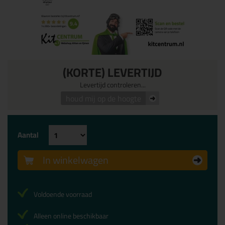
(KORTE) LEVERTIJD
Levertijd controleren...
houd mij op de hoogte
Aantal
In winkelwagen
Voldoende voorraad
Alleen online beschikbaar