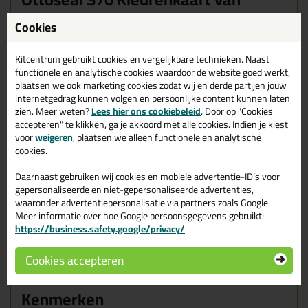
Kitcentrum
Cookies
Met
47 kleuren in het
Ottoseal S70
assortiment
kan het soms
lastig zijn om de juiste kleur te kiezen. Daarom hebben wij samen
Kitcentrum gebruikt cookies en vergelijkbare technieken. Naast
met
Otto-Chemie
een praktische kleurenkaart ontwikkeld.
functionele en analytische cookies waardoor de website goed werkt,
Hiermee kun je alle S70 kleuren eenvoudig bekijken en met elkaar
plaatsen we ook marketing cookies zodat wij en derde partijen jouw
vergelijken.
internetgedrag kunnen volgen en persoonlijke content kunnen laten
zien. Meer weten?
Lees hier ons cookiebeleid
. Door op "Cookies
De kleuren op deze kaart zijn
rechtstreeks uit de Ottoseal S70
accepteren" te klikken, ga je akkoord met alle cookies. Indien je kiest
kokers aangebracht
. Zo zie je precies hoe de kitkleur er in het
voor
weigeren
, plaatsen we alleen functionele en analytische
echt uitziet en weet je beter welke kleur het beste past bij jouw
cookies.
project.
Daarnaast gebruiken wij cookies en mobiele advertentie-ID’s voor
Dankzij de
handige vouwlijnen
kun je de kleurenkaart makkelijk
gepersonaliseerde en niet-gepersonaliseerde advertenties,
tegen het oppervlak houden dat je wilt afkitten, zoals tegels,
waaronder advertentiepersonalisatie via partners zoals Google.
sanitair of natuursteen. Zo zie je direct hoe de kleur uitkomt op
Meer informatie over hoe Google persoonsgegevens gebruikt:
het materiaal.
https://business.safety.google/privacy/
Heb je jouw kleur gevonden? Scan dan eenvoudig de
QR-code op
de kleurenkaart
en ga direct naar de juiste productpagina om de
Cookies accepteren
kit te bestellen.
Kenmerken