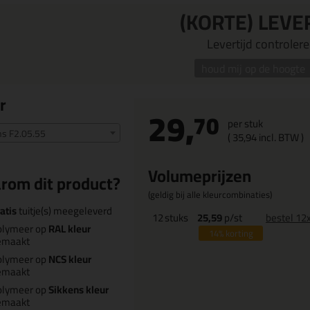
(KORTE) LEVE
Levertijd controleren
houd mij op de hoogte
r
29,
70
per stuk
ns F2.05.55
(
35,
94
incl. BTW )
Volumeprijzen
rom dit product?
(geldig bij alle kleurcombinaties)
atis
tuitje(s) meegeleverd
12
stuks
25,59
p/st
bestel 12
olymeer op
RAL kleur
14%
korting
emaakt
olymeer op
NCS kleur
emaakt
olymeer op
Sikkens kleur
emaakt