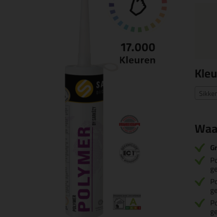
Kleu
Sikke
Waa
Gr
P
g
P
g
P
g