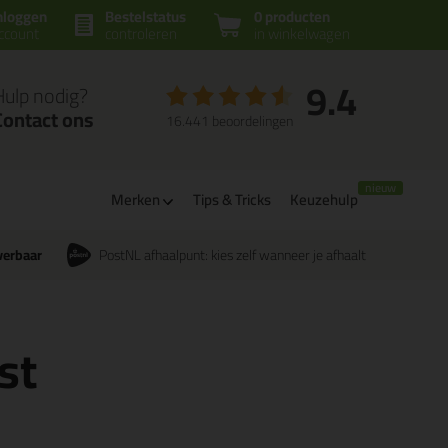
nloggen
Bestelstatus
0 producten
ccount
controleren
in winkelwagen
9.4
Hulp nodig?
Contact ons
16.441 beoordelingen
Merken
Tips & Tricks
Keuzehulp
verbaar
PostNL afhaalpunt: kies zelf wanneer je afhaalt
st