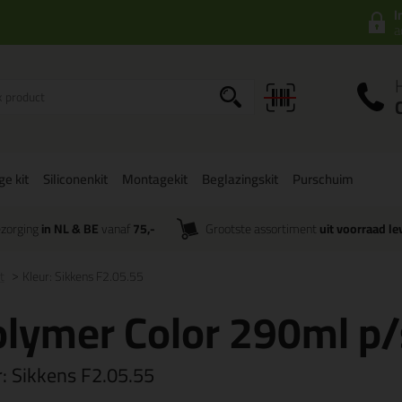
I
a
ge kit
Siliconenkit
Montagekit
Beglazingskit
Purschuim
zorging
in NL & BE
vanaf
75,-
Grootste assortiment
uit voorraad le
t
Kleur: Sikkens F2.05.55
lymer Color 290ml p/
r:
Sikkens F2.05.55