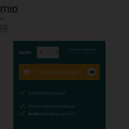
RTIJD
...
bereken aantal >
Aantal
In winkelwagen
x
Voldoende voorraad
Alleen online beschikbaar
Gratis
bezorging vanaf 75,-