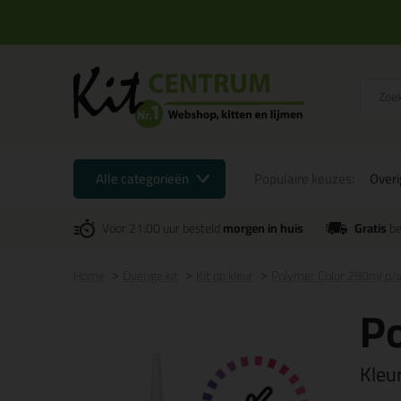
Alle categorieën
Populaire keuzes:
Overi
Voor 21:00 uur besteld
morgen in huis
Gratis
be
Home
Overige kit
Kit op kleur
Polymer Color 290ml p/s
Po
Kleu