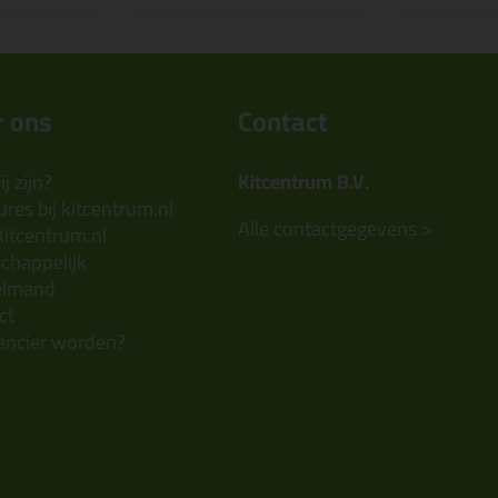
 ons
Contact
j zijn?
Kitcentrum B.V.
res bij kitcentrum.nl
Alle contactgegevens >
Kitcentrum.nl
chappelijk
elmand
ct
ancier worden?