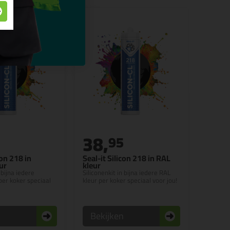
38,
5
95
con 218 in
Seal-it Silicon 218 in RAL
ur
kleur
 bijna iedere
Siliconenkit in bijna iedere RAL
per koker speciaal
kleur per koker speciaal voor jou!
n
Bekijken