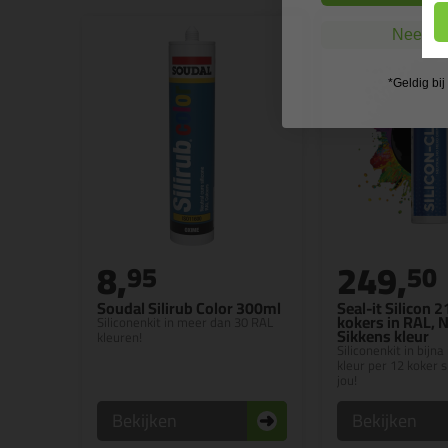
Nee, ik
*Geldig bi
8,
249,
95
50
Soudal Silirub Color 300ml
Seal-it Silicon 
kokers in RAL, 
Siliconenkit in meer dan 30 RAL
Sikkens kleur
kleuren!
Siliconenkit in bijn
kleur per 12 koker 
jou!
Bekijken
Bekijken