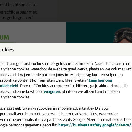
reed hechtspectrum
erschilderbaar met
tergedragen verf
Omschrijving
Specificaties
ookies
een
olymer Color 290ml p/st in Sikke
cadeau 💚
tcentrum gebruikt cookies en vergelijkbare technieken. Naast functionele en
alytische cookies waardoor de website goed werkt, plaatsen we ook market
tel de Polymer Color 290ml p/st in Sikkens F2.05.55 vandaag nog! Vand
okies zodat wij en derde partijen jouw internetgedrag kunnen volgen en
rsoonlijke content kunnen laten zien. Meer weten?
Lees hier ons
e nieuwsbrief en ontvang een
 je meer weten over de toepassing en kenmerken van dit product?
Lees 
okiebeleid
. Door op "Cookies accepteren" te klikken, ga je akkoord met alle
v. €35,-
bij je eerste bestelling!
okies. Indien je kiest voor
weigeren
, plaatsen we alleen functionele en
alytische cookies.
arnaast gebruiken wij cookies en mobiele advertentie-ID’s voor
personaliseerde en niet-gepersonaliseerde advertenties, waaronder
n
vertentiepersonalisatie via partners zoals Google. Meer informatie over hoe
ogle persoonsgegevens gebruikt:
https://business.safety.google/privacy/
 de actiecode ›