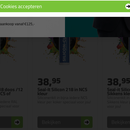
Cookies accepteren
 wil geen cadeau
j aankoop vanaf €125,-
38,
38,
95
9
218 doos /12
Seal-It Silicon 218 in NCS
Seal-it Sili
NCS of
kleur
Sikkens kle
Siliconenkit in bijna iedere NCS
Siliconenkit in
a iedere RAL
kleur per koker speciaal voor jou!
Sikkens kleur 
speciaal voor
voor jou!
Bekijken
Bekijke