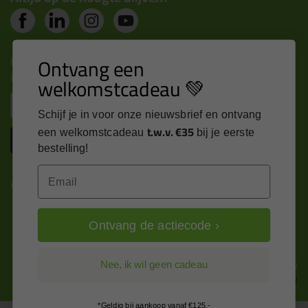
Nieuws, tips en exclusieve deals rechtstreeks in je
Ontvang een
inbox
welkomstcadeau 💚
Email
Schijf je in voor onze nieuwsbrief en ontvang
t.w.v. €35
een welkomstcadeau
bij je eerste
Inschrijven
bestelling!
Email
Kitcentrum is trots op:
Ontvang de actiecode ›
Alle prijzen zijn in EURO en excl. 21% BTW
Nee, ik wil geen cadeau
wijzig naar incl. BTW
*Geldig bij aankoop vanaf €125,-