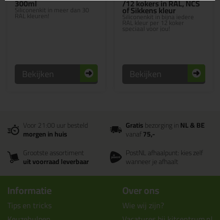
300ml
/12 kokers in RAL, NCS
of Sikkens kleur
Siliconenkit in meer dan 30
RAL kleuren!
Siliconenkit in bijna iedere
RAL kleur per 12 koker
speciaal voor jou!
Bekijken
Bekijken
Voor 21:00 uur besteld
Gratis
bezorging in
NL & BE
morgen in huis
vanaf
75,-
Grootste assortiment
PostNL afhaalpunt: kies zelf
uit voorraad leverbaar
wanneer je afhaalt
Informatie
Over ons
Tips en tricks
Wie wij zijn?
Keuzehulpen
Vacatures bij kitcentrum.nl