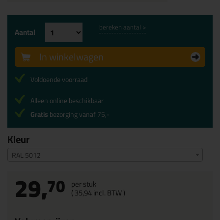
bereken aantal >
Aantal
In winkelwagen
Voldoende voorraad
Alleen online beschikbaar
Gratis
bezorging vanaf 75,-
Kleur
RAL 5012
29,
70
per stuk
(
35,
94
incl. BTW )