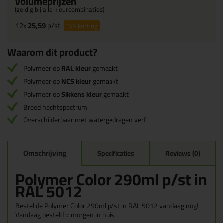
Volumeprijzen
(geldig bij alle kleurcombinaties)
12x
25,59
p/st
14%
korting
Waarom dit product?
Polymeer op
RAL kleur
gemaakt
Polymeer op
NCS kleur
gemaakt
Polymeer op
Sikkens kleur
gemaakt
Breed hechtspectrum
Overschilderbaar met watergedragen verf
Omschrijving
Specificaties
Reviews (0)
Polymer Color 290ml p/st in
RAL 5012
Bestel de Polymer Color 290ml p/st in RAL 5012 vandaag nog!
Vandaag besteld = morgen in huis.