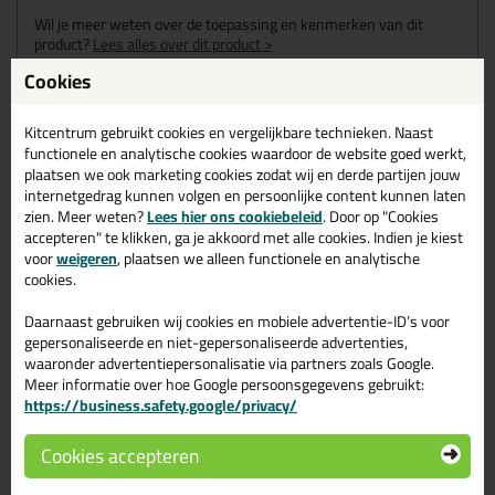
Wil je meer weten over de toepassing en kenmerken van dit
product?
Lees alles over dit product >
Cookies
Kitcentrum gebruikt cookies en vergelijkbare technieken. Naast
Gerelateerde producten
functionele en analytische cookies waardoor de website goed werkt,
plaatsen we ook marketing cookies zodat wij en derde partijen jouw
internetgedrag kunnen volgen en persoonlijke content kunnen laten
zien. Meer weten?
Lees hier ons cookiebeleid
. Door op "Cookies
accepteren" te klikken, ga je akkoord met alle cookies. Indien je kiest
voor
weigeren
, plaatsen we alleen functionele en analytische
cookies.
Daarnaast gebruiken wij cookies en mobiele advertentie-ID’s voor
gepersonaliseerde en niet-gepersonaliseerde advertenties,
waaronder advertentiepersonalisatie via partners zoals Google.
Meer informatie over hoe Google persoonsgegevens gebruikt:
https://business.safety.google/privacy/
8,
249,
95
50
Cookies accepteren
Soudal Silirub Color
Seal-it Silicon 218 doos