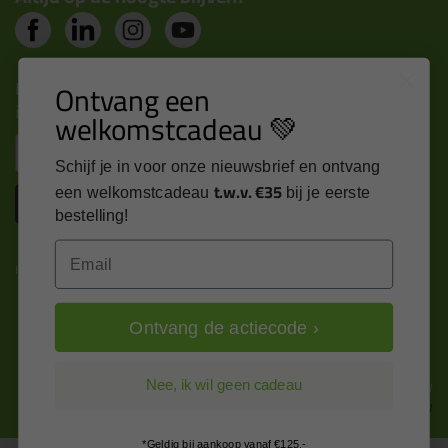
Nieuws, tips en exclusieve deals rechtstreeks in je
Ontvang een
inbox
welkomstcadeau 💚
Email
Schijf je in voor onze nieuwsbrief en ontvang
t.w.v. €35
een welkomstcadeau
bij je eerste
Inschrijven
bestelling!
Email
Kitcentrum is trots op:
Ontvang de actiecode ›
Alle prijzen zijn in EURO en excl. 21% BTW
Nee, ik wil geen cadeau
wijzig naar incl. BTW
*Geldig bij aankoop vanaf €125,-