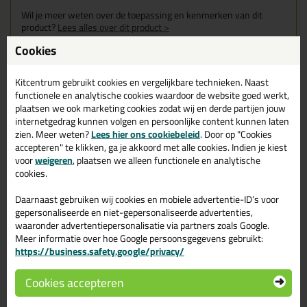
Wil je meer weten over de toepassing en kenmerken van dit
product?
Lees alles over dit product >
Cookies
Kitcentrum gebruikt cookies en vergelijkbare technieken. Naast
Gerelateerde producten
functionele en analytische cookies waardoor de website goed werkt,
plaatsen we ook marketing cookies zodat wij en derde partijen jouw
internetgedrag kunnen volgen en persoonlijke content kunnen laten
zien. Meer weten?
Lees hier ons cookiebeleid
. Door op "Cookies
accepteren" te klikken, ga je akkoord met alle cookies. Indien je kiest
voor
weigeren
, plaatsen we alleen functionele en analytische
cookies.
Daarnaast gebruiken wij cookies en mobiele advertentie-ID’s voor
gepersonaliseerde en niet-gepersonaliseerde advertenties,
waaronder advertentiepersonalisatie via partners zoals Google.
Meer informatie over hoe Google persoonsgegevens gebruikt:
https://business.safety.google/privacy/
8,
249,
95
50
Cookies accepteren
Soudal Silirub Color
Seal-it Silicon 218 doos