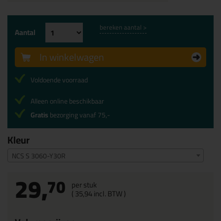
bereken aantal >
Aantal
In winkelwagen
Voldoende voorraad
Alleen online beschikbaar
Gratis
bezorging vanaf 75,-
Kleur
NCS S 3060-Y30R
29,
70
per stuk
(
35,
94
incl. BTW )