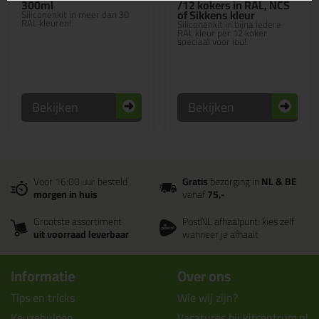
300ml
/12 kokers in RAL, NCS
of Sikkens kleur
Siliconenkit in meer dan 30
RAL kleuren!
Siliconenkit in bijna iedere
RAL kleur per 12 koker
speciaal voor jou!
Bekijken
Bekijken
Voor 16:00 uur besteld
Gratis
bezorging in
NL & BE
morgen in huis
vanaf
75,-
Grootste assortiment
PostNL afhaalpunt: kies zelf
uit voorraad leverbaar
wanneer je afhaalt
Informatie
Over ons
Tips en tricks
Wie wij zijn?
Keuzehulpen
Vacatures bij kitcentrum.nl