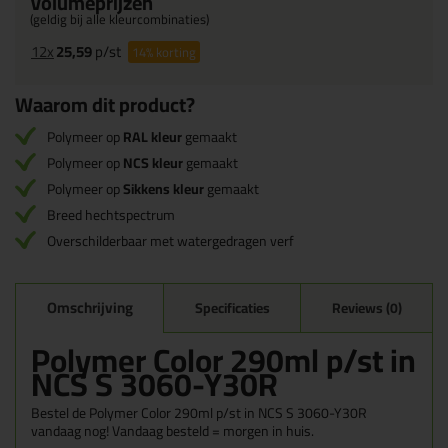
Volumeprijzen
(geldig bij alle kleurcombinaties)
12x
25,59
p/st
14%
korting
Waarom dit product?
Polymeer op
RAL kleur
gemaakt
Polymeer op
NCS kleur
gemaakt
Polymeer op
Sikkens kleur
gemaakt
Breed hechtspectrum
Overschilderbaar met watergedragen verf
Omschrijving
Specificaties
Reviews (0)
Polymer Color 290ml p/st in
NCS S 3060-Y30R
Bestel de Polymer Color 290ml p/st in NCS S 3060-Y30R
vandaag nog! Vandaag besteld = morgen in huis.