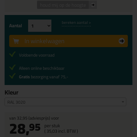
houd mij op de hoogte
bereken aantal >
Aantal
In winkelwagen
Voldoende voorraad
Alleen online beschikbaar
Gratis
bezorging vanaf 75,-
Kleur
RAL 3020
van
32,95
(adviesprijs) voor
28,
95
per stuk
(
35,
03
incl. BTW )