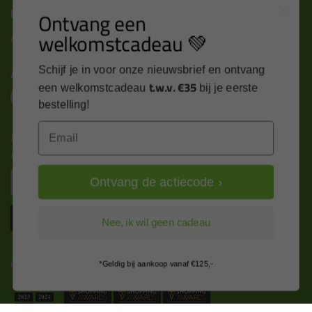
Kitcentrum B.V.
Ontvang een
welkomstcadeau 💚
Alle contactgegevens >
Altijd op de hoogte blijven?
Schijf je in voor onze nieuwsbrief en ontvang
t.w.v. €35
een welkomstcadeau
bij je eerste
bestelling!
Email
Nieuws, tips en exclusieve deals rechtstreeks in je
inbox
Email
Ontvang de actiecode ›
Inschrijven
Nee, ik wil geen cadeau
Kitcentrum is trots op:
*Geldig bij aankoop vanaf €125,-