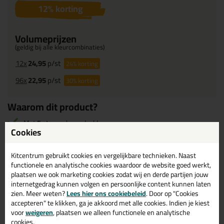
12
% korting
Volumeprijzen
(geldig bij alle kleurcombinaties)
12x
24,95
p/st
24%
korting
96x
22,95
p/st
30%
korting
Waarom dit product?
Met
5 sterren
beoordeeld
Cookies
Acrylaatkit op
RAL kleur
gemaakt
Acrylaatkit op
NCS kleur
gemaakt
Kitcentrum gebruikt cookies en vergelijkbare technieken. Naast
Acrylaatkit op
Sikkens kleur
gemaakt
functionele en analytische cookies waardoor de website goed werkt,
plaatsen we ook marketing cookies zodat wij en derde partijen jouw
Meer dan 17.000 kleuren beschikbaar!
internetgedrag kunnen volgen en persoonlijke content kunnen laten
zien. Meer weten?
Lees hier ons cookiebeleid
. Door op "Cookies
accepteren" te klikken, ga je akkoord met alle cookies. Indien je kiest
Omschrijving
Specificaties
Reviews (1)
voor
weigeren
, plaatsen we alleen functionele en analytische
cookies.