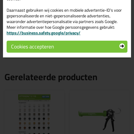
Acrylaatkit op kleur 310ml
in RAL 3020
Daarnaast gebruiken wij cookies en mobiele advertentie-ID’s voor
gepersonaliseerde en niet-gepersonaliseerde advertenties,
waaronder advertentiepersonalisatie via partners zoals Google.
Bestel de Acrylaatkit op kleur 310ml in RAL 3020 vandaag nog!
Meer informatie over hoe Google persoonsgegevens gebruikt:
Vandaag besteld = morgen in huis.
https://business.safety.google/privacy/
Wil je meer weten over de toepassing en kenmerken van dit
product?
Lees alles over dit product >
Cookies accepteren
Gerelateerde producten