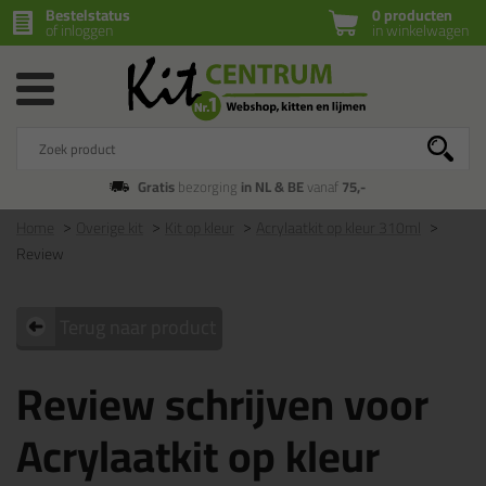
Bestelstatus
0 producten
of inloggen
in winkelwagen
Gratis
bezorging
in NL & BE
vanaf
75,-
Home
Overige kit
Kit op kleur
Acrylaatkit op kleur 310ml
Review
Terug naar product
Review schrijven voor
Acrylaatkit op kleur