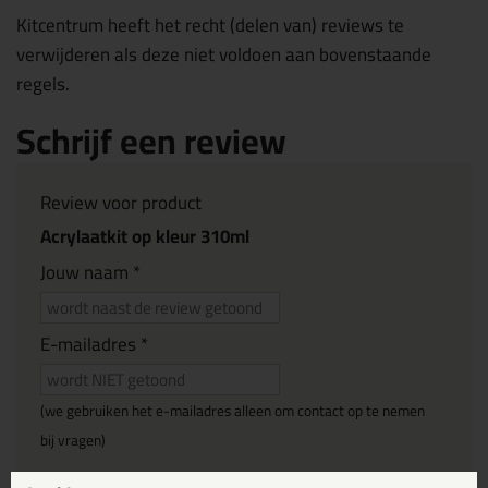
Kitcentrum heeft het recht (delen van) reviews te
verwijderen als deze niet voldoen aan bovenstaande
regels.
Schrijf een review
Review voor product
Acrylaatkit op kleur 310ml
Jouw naam *
E-mailadres *
(we gebruiken het e-mailadres alleen om contact op te nemen
bij vragen)