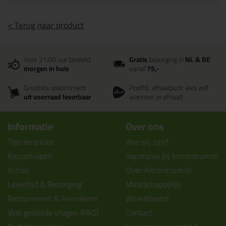
< Terug naar product
Voor 21:00 uur besteld
Gratis
bezorging in
NL & BE
morgen in huis
vanaf
75,-
Grootste assortiment
PostNL afhaalpunt: kies zelf
uit voorraad leverbaar
wanneer je afhaalt
Informatie
Over ons
Tips en tricks
Wie wij zijn?
Keuzehulpen
Vacatures bij kitcentrum.nl
Acties
Over Kitcentrum.nl
Levertijd & Bezorging
Maatschappelijk
Retourneren & Annuleren
Winkelmand
Veel gestelde vragen (FAQ)
Contact