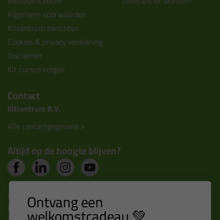
Bestelprocedure
Leverancier worden?
Algemene voorwaarden
Kitcentrum berichten
Cookies & privacy verklaring
Disclaimer
Kit cursus volgen
Contact
Kitcentrum B.V.
Alle contactgegevens >
Altijd op de hoogte blijven?
Nieuws, tips en exclusieve deals rechtstreeks in je
Ontvang een
inbox
welkomstcadeau 💚