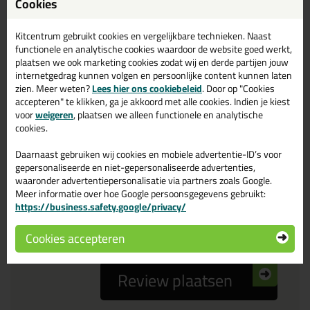
Cookies
Reviewtitel *
Kitcentrum gebruikt cookies en vergelijkbare technieken. Naast
functionele en analytische cookies waardoor de website goed werkt,
Je ervaring
plaatsen we ook marketing cookies zodat wij en derde partijen jouw
internetgedrag kunnen volgen en persoonlijke content kunnen laten
zien. Meer weten?
Lees hier ons cookiebeleid
. Door op "Cookies
accepteren" te klikken, ga je akkoord met alle cookies. Indien je kiest
voor
weigeren
, plaatsen we alleen functionele en analytische
cookies.
Daarnaast gebruiken wij cookies en mobiele advertentie-ID’s voor
Beoordeling
gepersonaliseerde en niet-gepersonaliseerde advertenties,
waaronder advertentiepersonalisatie via partners zoals Google.
Meer informatie over hoe Google persoonsgegevens gebruikt:
Zou jij dit product aanbevelen bij anderen?
https://business.safety.google/privacy/
ja
nee
Cookies accepteren
Review plaatsen