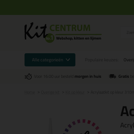
Alle categorieën
Populaire keuzes:
Overi
Voor 16:00 uur besteld
morgen in huis
Gratis
be
Home
Overige kit
Kit op kleur
Acrylaatkit op kleur 310
Ac
Acryl