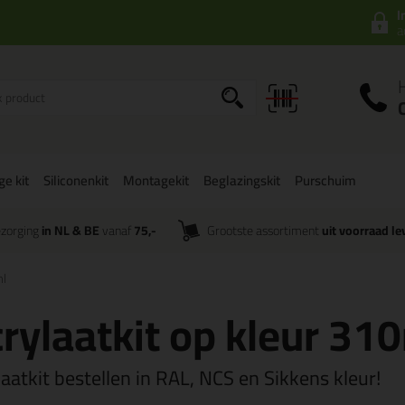
I
a
ge kit
Siliconenkit
Montagekit
Beglazingskit
Purschuim
zorging
in NL & BE
vanaf
75,-
Grootste assortiment
uit voorraad le
ml
rylaatkit op kleur 31
aatkit bestellen in RAL, NCS en Sikkens kleur!