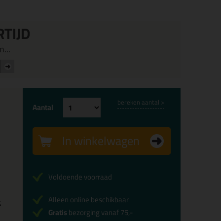
RTIJD
...
bereken aantal >
Aantal
In winkelwagen
Voldoende voorraad
Alleen online beschikbaar
x
Gratis
bezorging vanaf 75,-