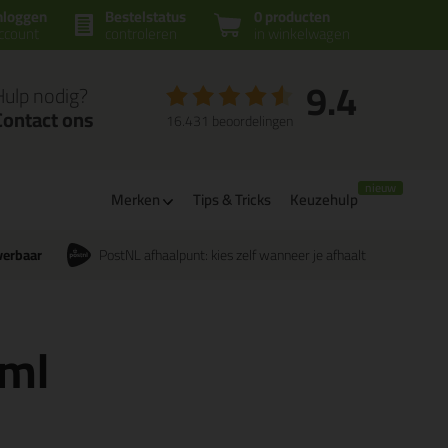
nloggen
Bestelstatus
0 producten
ccount
controleren
in winkelwagen
9.4
Hulp nodig?
Contact ons
16.431 beoordelingen
Merken
Tips & Tricks
Keuzehulp
verbaar
PostNL afhaalpunt: kies zelf wanneer je afhaalt
0ml