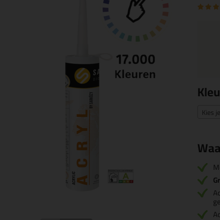
Kleu
Kies j
Waa
M
Gr
Ac
g
Ac