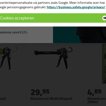
vertentiepersonalisatie via partners zoals Google. Meer informatie over hoe
ogle persoonsgegevens gebruikt:
https://business.safety.google/privacy/
 de actiecode ›
n
Cookies accepteren
 wil geen cadeau
j aankoop vanaf €125,-
29,
4,
95
89
puit
Kitcentrum Multi Kitspuit
Kitcentrum 
290ml