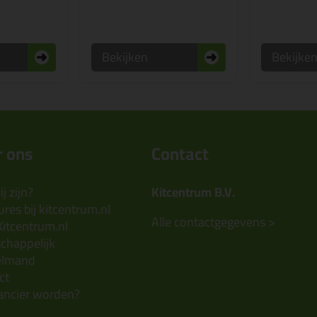
Bekijken
Bekijke
 ons
Contact
j zijn?
Kitcentrum B.V.
res bij kitcentrum.nl
Alle contactgegevens >
Kitcentrum.nl
chappelijk
elmand
ct
ancier worden?