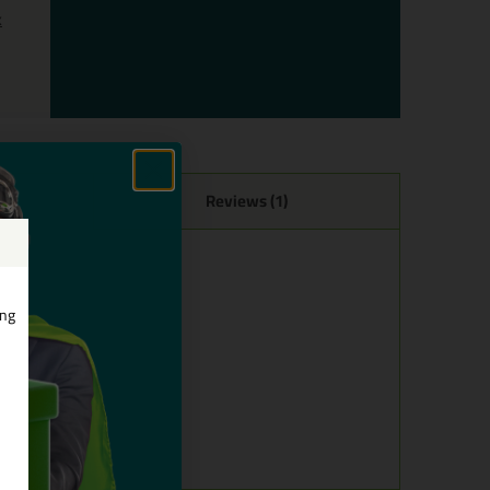
x
Reviews (1)
0ml
ing