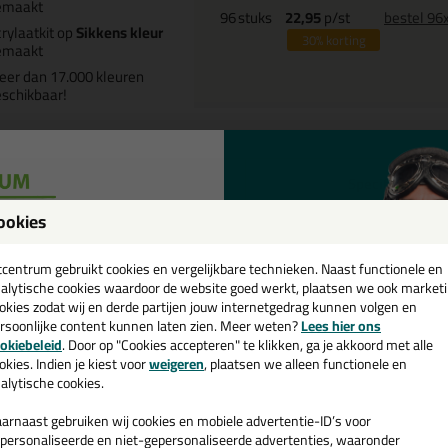
emaakt
96
stuks
22,95
p/st
bestel 96
rylaatkit op
Sikkens kleur
30%
korting
emaakt
er dan 17.000 kleuren
schikbaar!
Omschrijving
Specificaties
ookies
chnische gegevens Acrylaatkit op kleur 31
een
e gebruik je de Acrylaatkit op kleur?
cadeau 💚
tcentrum gebruikt cookies en vergelijkbare technieken. Naast functionele en
alytische cookies waardoor de website goed werkt, plaatsen we ook market
okies zodat wij en derde partijen jouw internetgedrag kunnen volgen en
Zorg dat de ondergrond schoon, droog, vet en- en stovrij is
rsoonlijke content kunnen laten zien. Meer weten?
Lees hier ons
e nieuwsbrief en ontvang een
Absorberende ondergronden hoeven niet volledig droog te zijn
okiebeleid
. Door op "Cookies accepteren" te klikken, ga je akkoord met alle
Hechtproef is altijd aan te raden
v. €35,-
bij je eerste bestelling!
okies. Indien je kiest voor
weigeren
, plaatsen we alleen functionele en
alytische cookies.
arnaast gebruiken wij cookies en mobiele advertentie-ID’s voor
personaliseerde en niet-gepersonaliseerde advertenties, waaronder