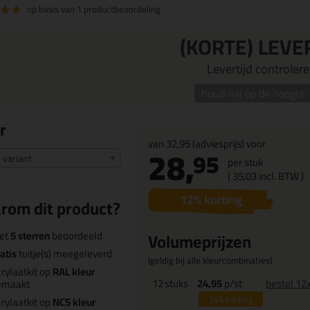
op basis van
1 productbeoordeling
(KORTE) LEVE
Levertijd controleren
houd mij op de hoogte
r
van
32,95
(adviesprijs) voor
28,
95
e variant
per stuk
(
35,
03
incl. BTW )
12
% korting
rom dit product?
et
5 sterren
beoordeeld
Volumeprijzen
atis
tuitje(s) meegeleverd
(geldig bij alle kleurcombinaties)
rylaatkit op
RAL kleur
12
stuks
24,95
p/st
bestel 12
emaakt
24%
korting
rylaatkit op
NCS kleur