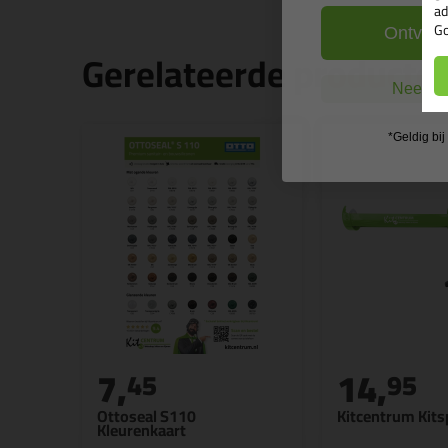
ad
Go
Ontvang
Gerelateerde producte
Nee, ik
*Geldig bi
7,
14,
45
95
Ottoseal S110
Kitcentrum Kits
Kleurenkaart