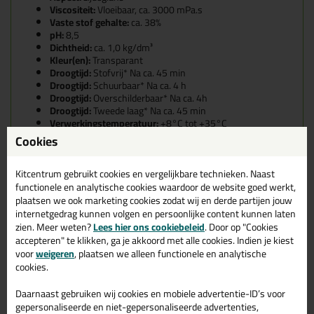
Viscositeit:
Vloeibaar, ca. 3000 mPa.s
Vaste stof gehalte:
ca. 38%
pH:
8,5
Dichtheid:
ca. 1,0 kg/dm³
Kleur(en):
Transparant
Droogtijd:
Stofvrij* Na ca. 45 min
Droogtijd:
Schuurbaar* Na ca. 4 h
Droogtijd:
Overschilderbaar* Na ca. 4h
Droogtijd:
Tweede laag* Na ca. 45 min
Verwerkingstemperatuur:
+8°C tot +35°C
Overschilderbaar:
Zowel met watergedragen als
Cookies
gesolventeerde verf- en laksystemen
Temperatuurbestendigheid:
-30°C tot +75°C
Vochtbestendigheid:
Uitstekend
Kitcentrum gebruikt cookies en vergelijkbare technieken. Naast
Waterbestendigheid:
Goed
functionele en analytische cookies waardoor de website goed werkt,
plaatsen we ook marketing cookies zodat wij en derde partijen jouw
Is de Rectavit Wood Sealer 239
internetgedrag kunnen volgen en persoonlijke content kunnen laten
zien. Meer weten?
Lees hier ons cookiebeleid
. Door op "Cookies
overschilderbaar?
accepteren" te klikken, ga je akkoord met alle cookies. Indien je kiest
Jazeker, nadat je de Wood Sealer hebt aangebracht, kan je de
voor
weigeren
, plaatsen we alleen functionele en analytische
ondergrond gewoon weer overschilderen! Let wel op dat de Sealer
cookies.
eerst uitgehard moet zijn (na ongeveer 4 uur)!
Daarnaast gebruiken wij cookies en mobiele advertentie-ID’s voor
Droogtijd van de Rectavit Wood
gepersonaliseerde en niet-gepersonaliseerde advertenties,