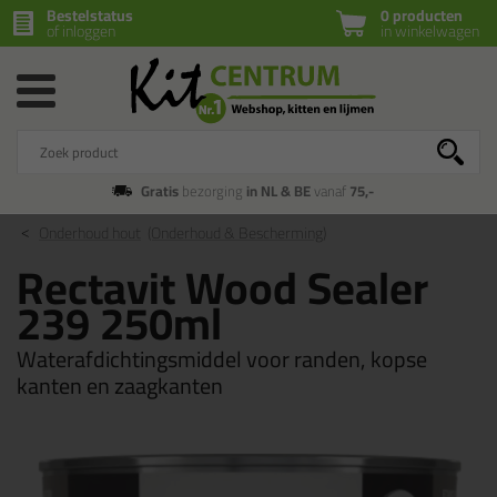
Bestelstatus
0 producten
of inloggen
in winkelwagen
Gratis
bezorging
in NL & BE
vanaf
75,-
Onderhoud hout
(Onderhoud & Bescherming)
Rectavit Wood Sealer
239 250ml
Waterafdichtingsmiddel voor randen, kopse
kanten en zaagkanten