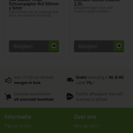
Schuurpapier Rol 95mm
2,5L
x 5mtr
Dieptereiniger voor alle
houten oppervlakken
Opschuren van je ondergrond
voor een betere hechting
Bekijken
Bekijken
Voor 21:00 uur besteld
Gratis
bezorging in
NL & BE
morgen in huis
vanaf
75,-
Grootste assortiment
PostNL afhaalpunt: kies zelf
uit voorraad leverbaar
wanneer je afhaalt
Informatie
Over ons
Tips en tricks
Wie wij zijn?