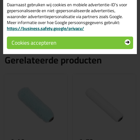
Daarnaast gebruiken wij cookies en mobiele advertentie-ID’s voor
25cm verfbeugel = geschikt voor 25cm verfroller
gepersonaliseerde en niet-gepersonaliseerde advertenties,
Tip!
💡
waaronder advertentiepersonalisatie via partners zoals Google.
Gebruik de
Rollergrip
voor het eenvoudig verwijderen van
Meer informatie over hoe Google persoonsgegevens gebruikt:
verfrollers van de verfbeugel.
https://business.safety.google/privacy/
Cookies accepteren
Gerelateerde producten