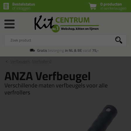
Bestelstatus
0 producten
of inloggen
in winkelwagen
Gratis
bezorging
in NL & BE
vanaf
75,-
Verfbeugels
(Verfrollers)
ANZA Verfbeugel
Verschillende maten verfbeugels voor alle
verfrollers