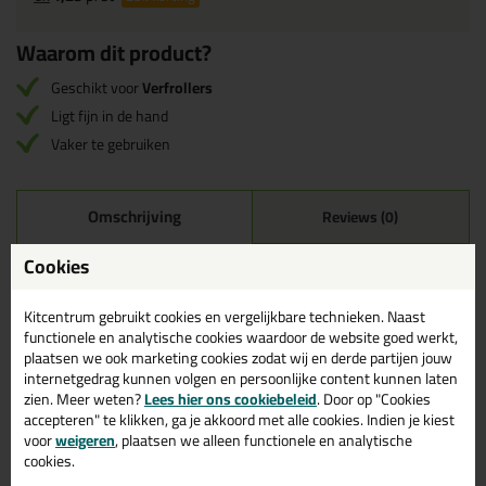
Waarom dit product?
Geschikt voor
Verfrollers
Ligt fijn in de hand
Vaker te gebruiken
Omschrijving
Reviews (0)
Verfbeugel
Cookies
De verfbeugel is geschikt voor alle verfrollers van ANZA. De
Kitcentrum gebruikt cookies en vergelijkbare technieken. Naast
beugels zijn vaker te gebruiken en zijn zeer gebruiksvriendelijk.
functionele en analytische cookies waardoor de website goed werkt,
plaatsen we ook marketing cookies zodat wij en derde partijen jouw
internetgedrag kunnen volgen en persoonlijke content kunnen laten
Welke Verfbeugel is voor welke Verfroller?
zien. Meer weten?
Lees hier ons cookiebeleid
. Door op "Cookies
De verfbeugel is geschikt voor een verfroller van dezelfde maat.
accepteren" te klikken, ga je akkoord met alle cookies. Indien je kiest
Dus:
voor
weigeren
, plaatsen we alleen functionele en analytische
5 cm verfbeugel = geschikt voor 5cm verfroller
cookies.
10cm verfbeugel = geschikt voor 10/15cm verfroller
18cm verfbeugel = geschikt voor 18cm verfroller