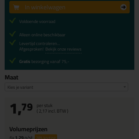
In winkelwagen
Voldoende voorraad
Alleen online beschikbaar
Levertijd controleren...
Afgesproken!
Bekijk onze reviews
Gratis
bezorging vanaf 75,-
Maat
Kies je variant
1,
79
per stuk
(
2,
17
incl. BTW )
Volumeprijzen
6x
1,29
p/st
28%
korting