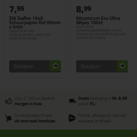
7,
8,
95
99
SIA Siaflex 1948
Kitcentrum Eco Ultra
Schuurpapier Rol 95mm
Wipes 100st
x 5mtr
Duurzame
schoonmaakdoekjes om je
Opschuren van
handen en gereedschap mee
ondergronden, voor een
schoon te maken
betere hechting
Bekijken
Bekijken
Voor 21:00 uur besteld
Gratis
bezorging in
NL & BE
morgen in huis
vanaf
75,-
Grootste assortiment
PostNL afhaalpunt: kies zelf
uit voorraad leverbaar
wanneer je afhaalt