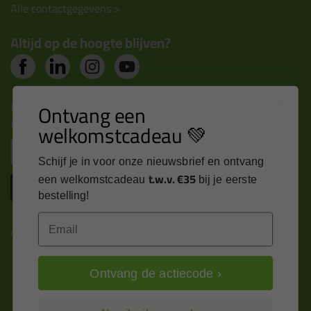
Alle contactgegevens >
Altijd op de hoogte blijven?
Nieuws, tips en exclusieve deals rechtstreeks in je
Ontvang een
inbox
welkomstcadeau 💚
Email
Schijf je in voor onze nieuwsbrief en ontvang
t.w.v. €35
een welkomstcadeau
bij je eerste
Inschrijven
bestelling!
Email
Kitcentrum is trots op:
Ontvang de actiecode ›