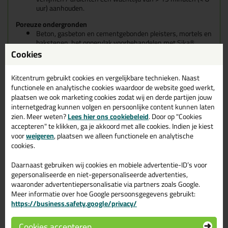
uur) aanhouden.
Poreuze
ondergronden
Beton, gasbeton en cementgebonden pleisters, mortels en
bakstenen, het oppervlak voorbehandelen met
Sika®
Primer-3 N
, aangebracht met een
kwast
. Voor het
Cookies
verlijmen / afdichten een wachttijd van > 30 minuten (< 8
uur) aanhouden.
Kitcentrum gebruikt cookies en vergelijkbare technieken. Naast
Opmerking: Primers en activatoren zijn hechtingsbevorderaars
functionele en analytische cookies waardoor de website goed werkt,
en geen alternatief om een slechte voorbereiding / reiniging van
plaatsen we ook marketing cookies zodat wij en derde partijen jouw
het voegoppervlak te verbeteren. Primers verbeteren ook de
internetgedrag kunnen volgen en persoonlijke content kunnen laten
langdurige hechting van de afgedichte voeg. Neem contact op met
zien. Meer weten?
Lees hier ons cookiebeleid
. Door op "Cookies
de technische dienst van Sika voor meer informatie.
accepteren" te klikken, ga je akkoord met alle cookies. Indien je kiest
voor
weigeren
, plaatsen we alleen functionele en analytische
cookies.
Verwerking / gereedschappen
Daarnaast gebruiken wij cookies en mobiele advertentie-ID’s voor
Volg strikt de installatieprocedures zoals gedefinieerd in method
gepersonaliseerde en niet-gepersonaliseerde advertenties,
statements, toepassingshandleidingen en werkinstructies, die
waaronder advertentiepersonalisatie via partners zoals Google.
altijd moeten worden aangepast aan de werkelijke
Meer informatie over hoe Google persoonsgegevens gebruikt:
locatieomstandigheden.
https://business.safety.google/privacy/
Verlijmingswijze
Cookies accepteren