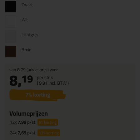
Zwart
Wit
Lichtgrijs
Bruin
van
8,79
(adviesprijs) voor
8,
19
per stuk
(
9,
91
incl. BTW )
7
% korting
Volumeprijzen
12x
7,99
p/st
9%
korting
24x
7,69
p/st
13%
korting