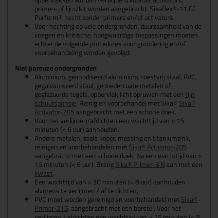
oppervlakken worden verwijderd voordat activators,
primers of lijm/kit worden aangebracht. Sikaflex®-11 FC
Purform® hecht zonder primers en/of activators.
Voor hechting op vele ondergronden, duurzaamheid van de
voegen en kritische, hoogwaardige toepassingen moeten
echter de volgende procedures voor grondering en/of
voorbehandeling worden gevolgd:
Niet poreuze ondergronden
Aluminium, geanodiseerd aluminium, roestvrij staal, PVC,
gegalvaniseerd staal, gepoedercoate metalen of
geglazuurde tegels, oppervlak licht opruwen met een
fijn
schuursponsje
. Reinig en voorbehandel met Sika®
Sika®
Activator-205
aangebracht met een schone doek.
Voor het verlijmen/afdichten een wachttijd van > 15
minuten (< 6 uur) aanhouden.
Andere metalen, zoals koper, messing en titaniumzink,
reinigen en voorbehandelen met
Sika® Activator-205
aangebracht met een schone doek. Na een wachttijd van >
15 minuten (< 6 uur). Breng
Sika® Primer-3 N
aan met een
kwast
.
Een wachttijd van > 30 minuten (< 8 uur) aanhouden
alvorens te verlijmen / af te dichten,
PVC moet worden gereinigd en voorbehandeld met
Sika®
Primer-215
, aangebracht met een borstel. Voor het
verlijmen / afdichten een wachttijd van > 15 minuten (< 8