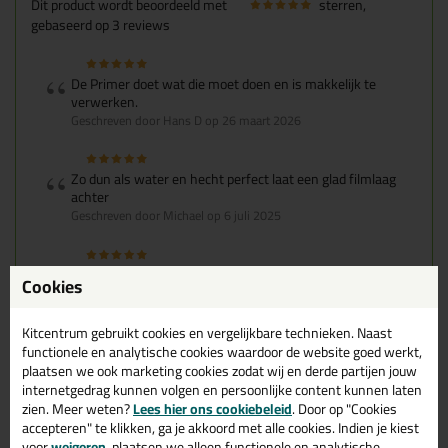
Dit product wordt beoordeeld met
sterren,
gebaseerd op
3
reviews
De Primer doet wat die moet doen en is makkelijk te
verwerken.
Geschreven door Hans D op 26 maart 2026
Zo dun als water en hecht perfect laat een glad filmlaag
achter
Geschreven door Michael op 6 juli 2025
Sterke geur, wel goed ventileren, maar werkt perfect
Cookies
Geschreven door Chris op 23 mei 2024
Ook een review schrijven?
Kitcentrum gebruikt cookies en vergelijkbare technieken. Naast
functionele en analytische cookies waardoor de website goed werkt,
Schrijf hier je review over Sika Primer 3n 250ml >
plaatsen we ook marketing cookies zodat wij en derde partijen jouw
internetgedrag kunnen volgen en persoonlijke content kunnen laten
zien. Meer weten?
Lees hier ons cookiebeleid
. Door op "Cookies
accepteren" te klikken, ga je akkoord met alle cookies. Indien je kiest
voor
weigeren
, plaatsen we alleen functionele en analytische