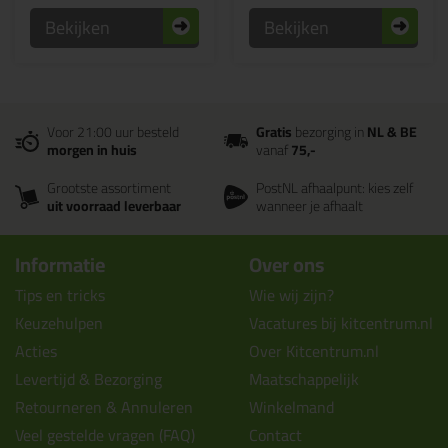
Bekijken
Bekijken
Voor 21:00 uur besteld
Gratis
bezorging in
NL & BE
morgen in huis
vanaf
75,-
Grootste assortiment
PostNL afhaalpunt: kies zelf
uit voorraad leverbaar
wanneer je afhaalt
Informatie
Over ons
Tips en tricks
Wie wij zijn?
Keuzehulpen
Vacatures bij kitcentrum.nl
Acties
Over Kitcentrum.nl
Levertijd & Bezorging
Maatschappelijk
Retourneren & Annuleren
Winkelmand
Veel gestelde vragen (FAQ)
Contact