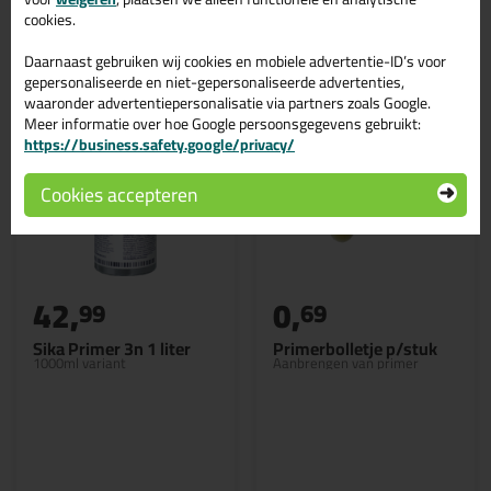
Gerelateerde producten
cookies.
Daarnaast gebruiken wij cookies en mobiele advertentie-ID’s voor
gepersonaliseerde en niet-gepersonaliseerde advertenties,
waaronder advertentiepersonalisatie via partners zoals Google.
Meer informatie over hoe Google persoonsgegevens gebruikt:
https://business.safety.google/privacy/
Cookies accepteren
42,
0,
99
69
Sika Primer 3n 1 liter
Primerbolletje p/stuk
1000ml variant
Aanbrengen van primer