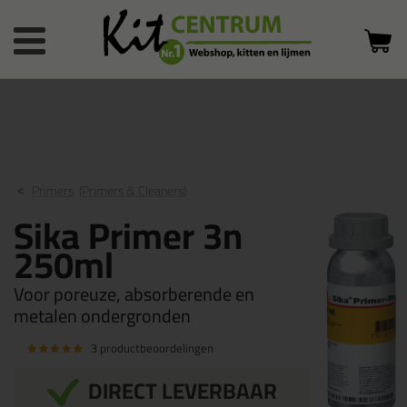
Bestelstatus
0 producten
of inloggen
in winkelwagen
Primers
(Primers & Cleaners)
Sika Primer 3n
250ml
Voor poreuze, absorberende en
metalen ondergronden
3 productbeoordelingen
DIRECT LEVERBAAR