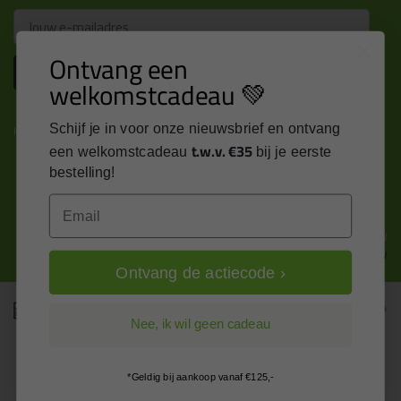
Email
Ontvang een
Inschrijven
welkomstcadeau 💚
Schijf je in voor onze nieuwsbrief en ontvang
Kitcentrum is trots op:
t.w.v. €35
een welkomstcadeau
bij je eerste
bestelling!
Email
Alle prijzen zijn in EURO en excl. 21% BTW
wijzig naar incl. BTW
Ontvang de actiecode ›
Nee, ik wil geen cadeau
*Geldig bij aankoop vanaf €125,-