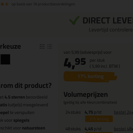
op basis van
16 productbeoordelingen
DIRECT LEV
Levertijd controleren
r
keuze
van
5,99
(adviesprijs) voor
4,
95
per stuk
(
5,
99
incl. BTW )
17
% korting
rom dit product?
Volumeprijzen
et
4.5 sterren
beoordeeld
(geldig bij alle kleurcombinaties)
atis
tuitje(s) meegeleverd
24
stuks
4,75
p/st
bestel 24
oepel
te verspuiten
21%
korting
ok voor
spiegels
schikt voor
natuursteen
48
stuks
4,45
p/st
bestel 48