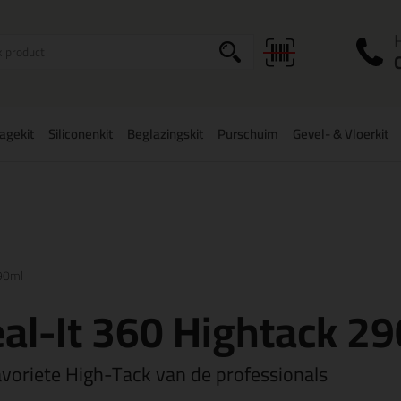
I
a
agekit
Siliconenkit
Beglazingskit
Purschuim
Gevel- & Vloerkit
zorging
in NL & BE
vanaf
75,-
Grootste assortiment
uit voorraad le
290ml
al-It 360 Hightack 2
avoriete High-Tack van de professionals