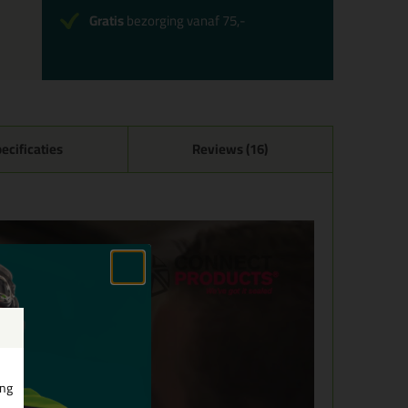
Gratis
bezorging vanaf 75,-
ecificaties
Reviews (16)
ing