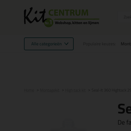
Alle categorieën
Populaire keuzes:
Mont
Voor 16:00 uur besteld
morgen in huis
Gratis
be
Home
Montagekit
High tack kit
Seal-It 360 Hightack 
Se
De f