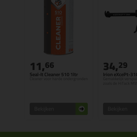
11,
34,
66
29
Seal-It Cleaner 510 1ltr
Irion eXcePt-310
Cleaner voor harde ondergronden
Gemakkelijk verspui
zoals de HiTack M5
Bekijken
Bekijken