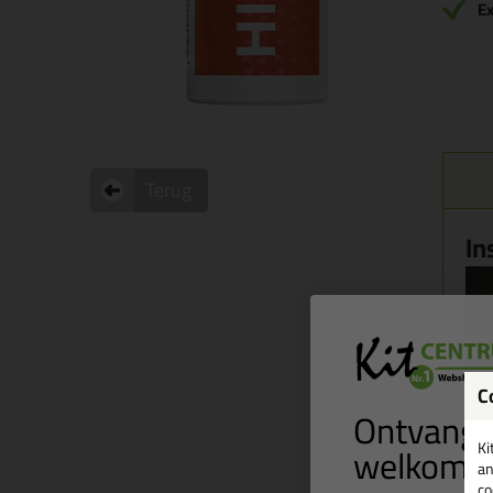
Ex
Terug
In
C
Ontvang 
welkomst
Ki
an
co