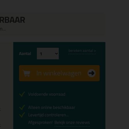
ERBAAR
...
bereken aantal >
Aantal
In winkelwagen
Voldoende voorraad
Alleen online beschikbaar
x
Levertijd controleren...
Afgesproken!
Bekijk onze reviews
x