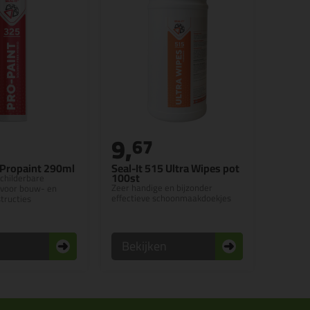
9,
67
5 Propaint 290ml
Seal-It 515 Ultra Wipes pot
100st
childerbare
Zeer handige en bijzonder
t voor bouw- en
effectieve schoonmaakdoekjes
tructies
n
Bekijken