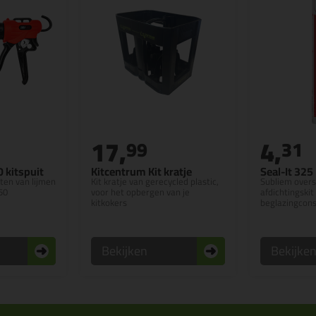
17,
4,
99
31
 kitspuit
Kitcentrum Kit kratje
Seal-It 32
ten van lijmen
Kit kratje van gerecycled plastic,
Subliem overs
50
voor het opbergen van je
afdichtingski
kitkokers
beglazingcons
Bekijken
Bekijke