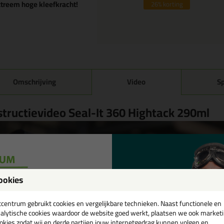
treem hoge kleefkracht!
26%
korting
Omschrijving
Video
Sp
structievideo Seal-It 360 Hightack 290ml
ookies
een
cadeau 💚
tcentrum gebruikt cookies en vergelijkbare technieken. Naast functionele en
alytische cookies waardoor de website goed werkt, plaatsen we ook market
okies zodat wij en derde partijen jouw internetgedrag kunnen volgen en