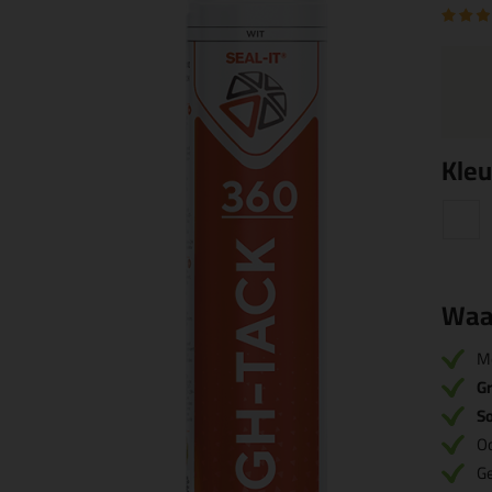
Kleu
Waa
M
Gr
S
O
Ge