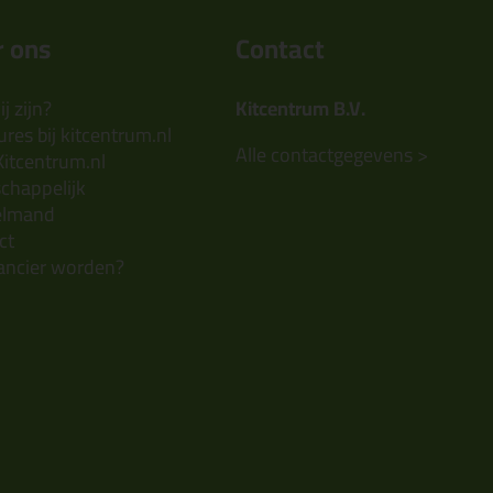
 ons
Contact
j zijn?
Kitcentrum B.V.
res bij kitcentrum.nl
Alle contactgegevens >
Kitcentrum.nl
chappelijk
elmand
ct
ancier worden?