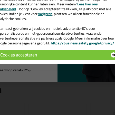
rsoonlijke content kunnen laten zien. Meer weten?
Lees hier ons
e nieuwsbrief en ontvang een
okiebeleid
. Door op "Cookies accepteren" te klikken, ga je akkoord met alle
v. €35,-
bij je eerste bestelling!
okies. Indien je kiest voor
weigeren
, plaatsen we alleen functionele en
alytische cookies.
arnaast gebruiken wij cookies en mobiele advertentie-ID’s voor
personaliseerde en niet-gepersonaliseerde advertenties, waaronder
vertentiepersonalisatie via partners zoals Google. Meer informatie over hoe
ogle persoonsgegevens gebruikt:
https://business.safety.google/privacy/
 de actiecode ›
Cookies accepteren
 wil geen cadeau
j aankoop vanaf €125,-
n