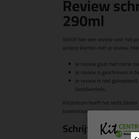
Review schr
290ml
Schrijf hier een review voor het p
andere klanten met je review. Hier
Je review gaat met name ove
Je review is geschreven in b
Je review is niet gekopieerd
(web)winkels;
Kitcentrum heeft het recht (delen
bovenstaande regels.
Schrijf een revie
C