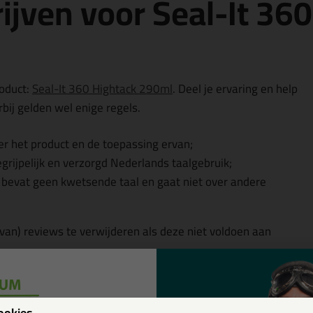
ijven voor Seal-It 36
roduct:
Seal-It 360 Hightack 290ml
. Deel je ervaring en help
bij gelden wel enige regels.
r het product en de toepassing ervan;
egrijpelijk en verzorgd Nederlands taalgebruik;
, bevat geen kwetsende taal en gaat niet over andere
 van) reviews te verwijderen als deze niet voldoen aan
w
ookies