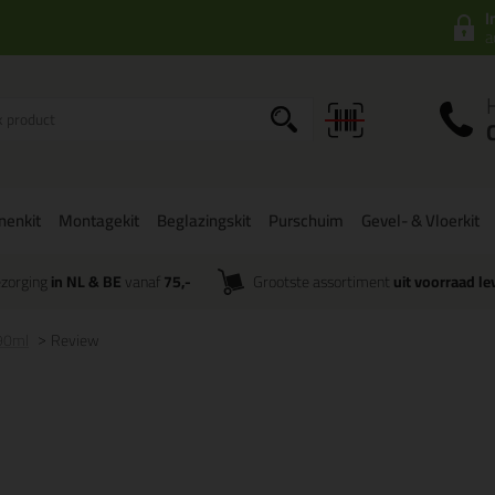
I
a
onenkit
Montagekit
Beglazingskit
Purschuim
Gevel- & Vloerkit
zorging
in NL & BE
vanaf
75,-
Grootste assortiment
uit voorraad le
290ml
Review