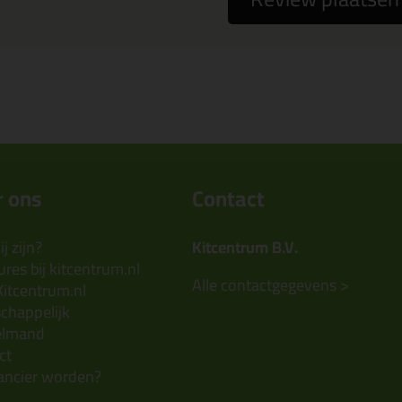
 ons
Contact
j zijn?
Kitcentrum B.V.
res bij kitcentrum.nl
Alle contactgegevens >
Kitcentrum.nl
chappelijk
elmand
ct
ancier worden?