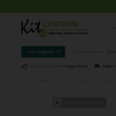
Alle categorieën
Populaire keuzes:
Silic
Voor 21:00 uur besteld
morgen in huis
Gratis
be
Home
Montagekit
High tack kit
Seal-It 360 Hightack 
Terug naar product