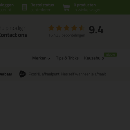
nloggen
Bestelstatus
0 producten
ccount
controleren
in winkelwagen
9.4
Hulp nodig?
Contact ons
16.433 beoordelingen
Merken
Tips & Tricks
Keuzehulp
verbaar
PostNL afhaalpunt: kies zelf wanneer je afhaalt