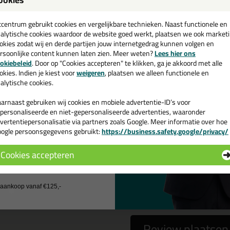
een
al-It 360 Hightack 290ml
cadeau 💚
tcentrum gebruikt cookies en vergelijkbare technieken. Naast functionele en
alytische cookies waardoor de website goed werkt, plaatsen we ook market
okies zodat wij en derde partijen jouw internetgedrag kunnen volgen en
rsoonlijke content kunnen laten zien. Meer weten?
Lees hier ons
e nieuwsbrief en ontvang een
okiebeleid
. Door op "Cookies accepteren" te klikken, ga je akkoord met alle
 gebruiken het e-mailadres alleen om contact op te nemen bij vragen)
v. €35,-
bij je eerste bestelling!
okies. Indien je kiest voor
weigeren
, plaatsen we alleen functionele en
alytische cookies.
arnaast gebruiken wij cookies en mobiele advertentie-ID’s voor
personaliseerde en niet-gepersonaliseerde advertenties, waaronder
vertentiepersonalisatie via partners zoals Google. Meer informatie over hoe
ogle persoonsgegevens gebruikt:
https://business.safety.google/privacy/
 de actiecode ›
Cookies accepteren
 wil geen cadeau
a
nee
j aankoop vanaf €125,-
Review plaatsen