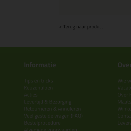
< Terug naar product
Informatie
Over
Tips en tricks
Wie wi
Keuzehulpen
Vacatu
Acties
Over 
Levertijd & Bezorging
Maats
Retourneren & Annuleren
Wink
Veel gestelde vragen (FAQ)
Conta
Bestelprocedure
Lever
Algemene voorwaarden