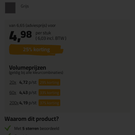
Grijs
van
6,65
(adviesprijs) voor
4,
98
per stuk
(
6,
03
incl. BTW )
25
% korting
Volumeprijzen
(geldig bij alle kleurcombinaties)
20x
4,72
p/st
29%
korting
60x
4,43
p/st
33%
korting
200x
4,19
p/st
37%
korting
Waarom dit product?
Met
5 sterren
beoordeeld