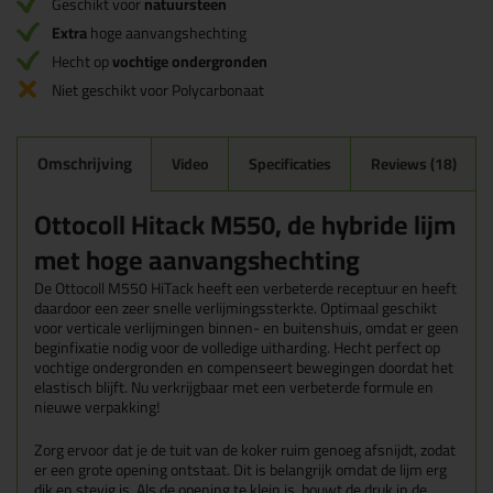
Geschikt voor
natuursteen
Extra
hoge aanvangshechting
Hecht op
vochtige ondergronden
Niet geschikt voor Polycarbonaat
Omschrijving
Video
Specificaties
Reviews (18)
Ottocoll Hitack M550, de hybride lijm
met hoge aanvangshechting
De Ottocoll M550 HiTack heeft een verbeterde receptuur en heeft
daardoor een zeer snelle verlijmingssterkte. Optimaal geschikt
voor verticale verlijmingen binnen- en buitenshuis, omdat er geen
beginfixatie nodig voor de volledige uitharding. Hecht perfect op
vochtige ondergronden en compenseert bewegingen doordat het
elastisch blijft. Nu verkrijgbaar met een verbeterde formule en
nieuwe verpakking!
Zorg ervoor dat je de tuit van de koker ruim genoeg afsnijdt, zodat
er een grote opening ontstaat. Dit is belangrijk omdat de lijm erg
dik en stevig is. Als de opening te klein is, bouwt de druk in de