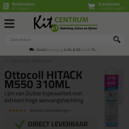
Bestelstatus
0 producten
of inloggen
in winkelwagen
Gratis
bezorging
in NL & BE
vanaf
75,-
High tack kit
(Montagekit)
Ottocoll HITACK
M550 310ML
Lijm van Duitse topkwaliteit met
extreem hoge aanvangshechting
18 productbeoordelingen
DIRECT LEVERBAAR