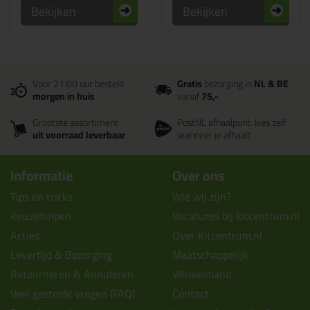
Bekijken
Bekijken
Voor 21:00 uur besteld
Gratis
bezorging in
NL & BE
morgen in huis
vanaf
75,-
Grootste assortiment
PostNL afhaalpunt: kies zelf
uit voorraad leverbaar
wanneer je afhaalt
Informatie
Over ons
Tips en tricks
Wie wij zijn?
Keuzehulpen
Vacatures bij kitcentrum.nl
Acties
Over Kitcentrum.nl
Levertijd & Bezorging
Maatschappelijk
Retourneren & Annuleren
Winkelmand
Veel gestelde vragen (FAQ)
Contact