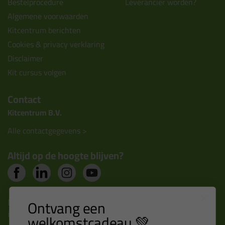
Bestelprocedure
Leverancier worden?
Algemene voorwaarden
Kitcentrum berichten
Cookies & privacy verklaring
Disclaimer
Kit cursus volgen
Contact
Kitcentrum B.V.
Alle contactgegevens >
Altijd op de hoogte blijven?
Nieuws, tips en exclusieve deals rechtstreeks in je
Ontvang een
inbox
welkomstcadeau 💚