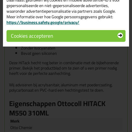
Daarnaast gebruiken wij cookies en mobiele advertentie-ID’s voor
gepersonaliseerde en niet-gepersonaliseerde advertenties,
Een supersnelle verlijming
waaronder advertentiepersonalisatie via partners zoals Google.
Verbeterde aanvangshechting van 280kg/m² (voorheen
Meer informatie over hoe Google persoonsgegevens gebruikt:
200kg/m²)
https://business.safety.google/privacy/
Opslagstabiliteit van 12 maanden (voorheen 9 maanden)
Ook voor natuursteen
Cookies accepteren
Hecht op vochtige ondergronden
Reukloos
Zonder Isocyanaten
Bevat geen siliconen
Deze HiTack hecht nog beter in combinatie met de bijbehorende
primer. Bekijk het productblad om te zien of u een primer nodig
heeft voor de perfecte aanhechting.
Wij adviseren bij acrylsanitair, aluminum met poedercoating,
polycarbonaat en PVC-hard een hechtingstest te doen.
Eigenschappen Ottocoll HITACK
M550 310ML
Merk
Otto Chemie