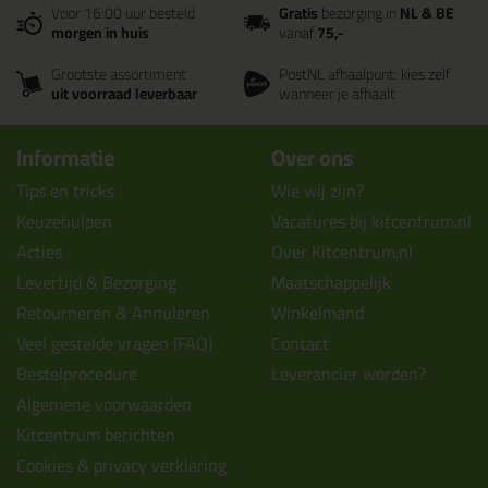
Voor 16:00 uur besteld
Gratis
bezorging in
NL & BE
morgen in huis
vanaf
75,-
Grootste assortiment
PostNL afhaalpunt: kies zelf
uit voorraad leverbaar
wanneer je afhaalt
Informatie
Over ons
Tips en tricks
Wie wij zijn?
Keuzehulpen
Vacatures bij kitcentrum.nl
Acties
Over Kitcentrum.nl
Levertijd & Bezorging
Maatschappelijk
Retourneren & Annuleren
Winkelmand
Veel gestelde vragen (FAQ)
Contact
Bestelprocedure
Leverancier worden?
Algemene voorwaarden
Kitcentrum berichten
Cookies & privacy verklaring