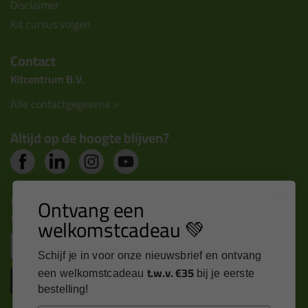
Disclaimer
Kit cursus volgen
Contact
Kitcentrum B.V.
Alle contactgegevens >
Altijd op de hoogte blijven?
Nieuws, tips en exclusieve deals rechtstreeks in je
Ontvang een
inbox
welkomstcadeau 💚
Email
Schijf je in voor onze nieuwsbrief en ontvang
t.w.v. €35
een welkomstcadeau
bij je eerste
Inschrijven
bestelling!