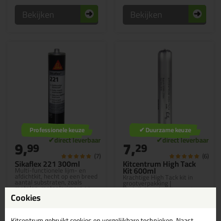
Bekijken
Bekijken
Professionele keuze
✔ Duurzame keuze
9,
7,
99
29
(7)
(6)
Sikaflex 221 300ml
Kitcentrum High Tack
Kit 600ml
Multi-functionele lijm- en
afdichtkit, hecht op een breed
Krachtige High Tack kit in
aantal substraten, zoals
grootverpakking |
metalen, metaalprimers en
Verkrijgbaar in wit, zwart en
coatings, keramische
grijs!
Cookies
materialen en kunststoffen
Kitcentrum gebruikt cookies en vergelijkbare technieken. Naast