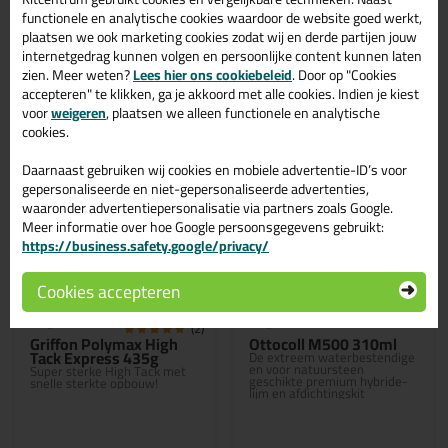
functionele en analytische cookies waardoor de website goed werkt,
plaatsen we ook marketing cookies zodat wij en derde partijen jouw
Bekijken
Bekijken
internetgedrag kunnen volgen en persoonlijke content kunnen laten
zien. Meer weten?
Lees hier ons cookiebeleid
. Door op "Cookies
accepteren" te klikken, ga je akkoord met alle cookies. Indien je kiest
voor
weigeren
, plaatsen we alleen functionele en analytische
cookies.
Daarnaast gebruiken wij cookies en mobiele advertentie-ID’s voor
gepersonaliseerde en niet-gepersonaliseerde advertenties,
waaronder advertentiepersonalisatie via partners zoals Google.
Meer informatie over hoe Google persoonsgegevens gebruikt:
https://business.safety.google/privacy/
Actie!
Professionele keuze
Cookies accepteren
8,
5,
69
87
(2)
Griffon Polymax High
Ottocoll M500 310ml
Tack Express 435g
De extreem waterbestendige
en voor natuursteen
Super sterke High Tack met
geschikte premium hybride-
snelle sterkte opbouw!
lijm en afdichtingskit