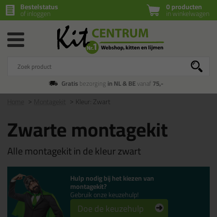
Bestelstatus
0 producten
of inloggen
in winkelwagen
Gratis
bezorging
in NL & BE
vanaf
75,-
Home
Montagekit
Kleur: Zwart
Zwarte montagekit
Alle montagekit in de kleur zwart
Hulp nodig bij het kiezen van
montagekit?
Gebruik onze keuzehulp!
Doe de keuzehulp