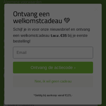
Algemene voorwaarden
Kitcentrum berichten
Ontvang een
Cookies & privacy verklaring
welkomstcadeau 💚
Disclaimer
Kit cursus volgen
Schijf je in voor onze nieuwsbrief en ontvang
t.w.v. €35
een welkomstcadeau
bij je eerste
Contact
bestelling!
Kitcentrum B.V.
Email
Alle contactgegevens >
Altijd op de hoogte blijven?
Ontvang de actiecode ›
Nee, ik wil geen cadeau
Nieuws, tips en exclusieve deals rechtstreeks in je
inbox
*Geldig bij aankoop vanaf €125,-
Email