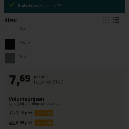
Gratis
bezorging vanaf 75,-
Kleur
Wit
Zwart
Grijs
7,
69
per stuk
(
9,
30
incl. BTW )
Volumeprijzen
(geldig bij alle kleurcombinaties)
12x
7,19
p/st
7%
korting
48x
6,99
p/st
9%
korting