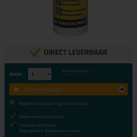
DIRECT LEVERBAAR
bereken aantal >
Aantal
In winkelwagen
Beperkte voorraad, nog 14 beschikbaar
Alleen online beschikbaar
Levertijd controleren...
Afgesproken!
Bekijk onze reviews