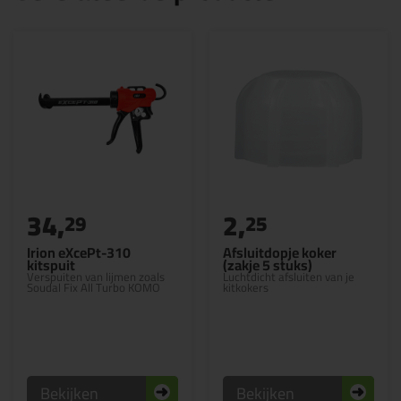
34,
2,
29
25
Irion eXcePt-310
Afsluitdopje koker
kitspuit
(zakje 5 stuks)
Verspuiten van lijmen zoals
Luchtdicht afsluiten van je
Soudal Fix All Turbo KOMO
kitkokers
Bekijken
Bekijken