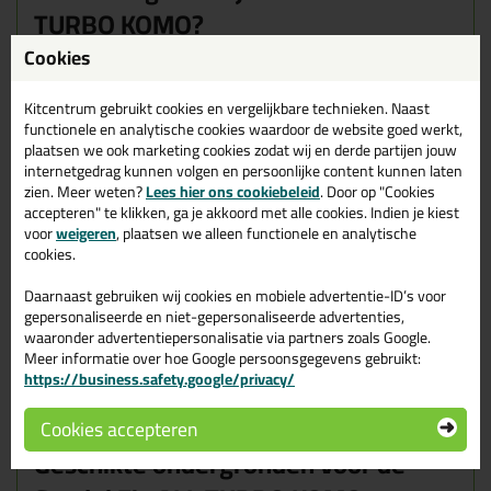
TURBO KOMO?
Op alle gebruikelijke bouwondergronden, voorbehandeld hout,
Cookies
aluminium, natuursteen, kunststoffen.
Kitcentrum gebruikt cookies en vergelijkbare technieken. Naast
Voorbehandeling:
Sterk waterbelaste, poreuze ondergronden
functionele en analytische cookies waardoor de website goed werkt,
voorstrijken met Soudal Primer 150. Niet-poreuze ondergronden
plaatsen we ook marketing cookies zodat wij en derde partijen jouw
kunnen met Surface Activator voorbehandeld worden.
internetgedrag kunnen volgen en persoonlijke content kunnen laten
zien. Meer weten?
Lees hier ons cookiebeleid
. Door op "Cookies
Fix ALL Turbo is getest op volgende metaalondergronden:
accepteren" te klikken, ga je akkoord met alle cookies. Indien je kiest
edelstaal, messing, elektrolytisch verzinkt staal, vuurverzinkt
voor
weigeren
, plaatsen we alleen functionele en analytische
staal, en staal.
cookies.
Fix ALL Turbo heeft ook een goede hechting op volgende
kunststofondergronden:
polystyreen, polycarbonaat, PVC, ABS,
Daarnaast gebruiken wij cookies en mobiele advertentie-ID’s voor
polyamide, PMMA, glasvezelversterkte epoxy, polyester. Bij het
produceren van kunststoffen worden er zeer vaak
gepersonaliseerde en niet-gepersonaliseerde advertenties,
scheidingsmiddelen, processing aids alsmede beschermfolie
waaronder advertentiepersonalisatie via partners zoals Google.
gebruikt. Deze moeten voor het verlijmen of afdichten verwijderd
Meer informatie over hoe Google persoonsgegevens gebruikt:
worden. Om een optimale hechting te bekomen is het
https://business.safety.google/privacy/
aangeraden om het hechtoppervlak voor te behandelen met
Surface Activator.
Cookies accepteren
Geschikte ondergronden voor de