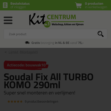
Bestelstatus
0 producten
of inloggen
in winkelwagen
Gratis
bezorging
in NL & BE
vanaf
75,-
Lijmkit
(Montagekit)
Actiecode: bouwvak10
Soudal Fix All TURBO
KOMO 290ml
Super snel monteren en verlijmen!
9 productbeoordelingen