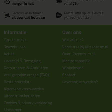
morgen in huis
vanaf
75,-
Grootste assortiment
PostNL afhaalpunt: kies zelf
uit voorraad leverbaar
wanneer je afhaalt
Informatie
Over ons
Tips en tricks
Wie wij zijn?
Keuzehulpen
Vacatures bij kitcentrum.nl
Acties
Over Kitcentrum.nl
Levertijd & Bezorging
Maatschappelijk
Retourneren & Annuleren
Winkelmand
Veel gestelde vragen (FAQ)
Contact
Bestelprocedure
Leverancier worden?
Algemene voorwaarden
Kitcentrum berichten
Cookies & privacy verklaring
Disclaimer