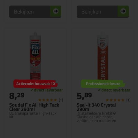
Bekijken
Bekijken
Actiecode: bouwvak10
Professionele keuze
8,
5,
29
89
(1)
(1)
Soudal Fix All High Tack
Seal-It 340 Crystal
Clear 290ml
290ml
DE transparante High-Tack
Kristalheldere lijmkit💎
kit!
Glashelder afdichten,
verlijmen en monteren