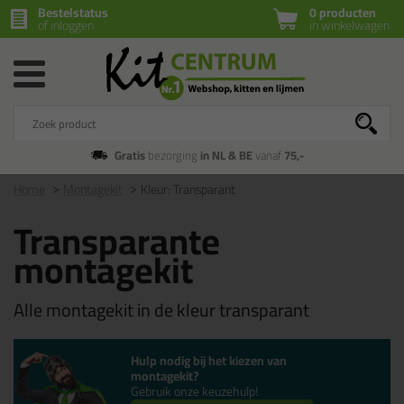
Bestelstatus
0 producten
of inloggen
in winkelwagen
Gratis
bezorging
in NL & BE
vanaf
75,-
Home
Montagekit
Kleur: Transparant
Transparante
montagekit
Alle montagekit in de kleur transparant
Hulp nodig bij het kiezen van
montagekit?
Gebruik onze keuzehulp!