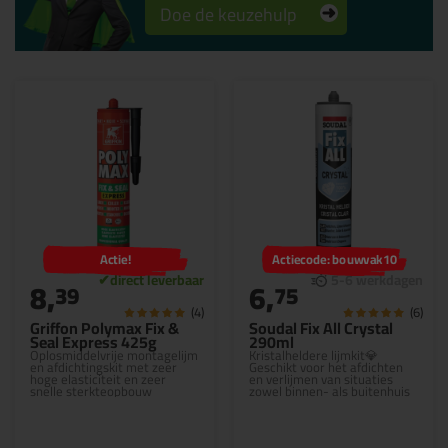
Doe de keuzehulp
Actie!
Actiecode: bouwvak10
8,
6,
39
75
(4)
(6)
Griffon Polymax Fix &
Soudal Fix All Crystal
Seal Express 425g
290ml
Oplosmiddelvrije montagelijm
Kristalheldere lijmkit💎
en afdichtingskit met zeer
Geschikt voor het afdichten
hoge elasticiteit en zeer
en verlijmen van situaties
snelle sterkteopbouw
zowel binnen- als buitenhuis