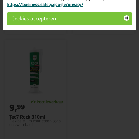
https://business.safety.google/privacy/
Cookies accepteren
Bekijken
Bekijken
9,
99
Tec7 Rock 310ml
Flexibele lijm voor steen, glas
en zwembad!