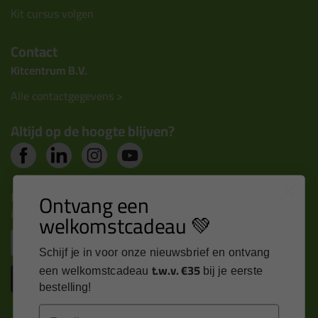
Kit cursus volgen
Contact
Kitcentrum B.V.
Alle contactgegevens >
Altijd op de hoogte blijven?
Nieuws, tips en exclusieve deals rechtstreeks in je
Ontvang een
inbox
welkomstcadeau 💚
Email
Schijf je in voor onze nieuwsbrief en ontvang
t.w.v. €35
een welkomstcadeau
bij je eerste
Inschrijven
bestelling!
Email