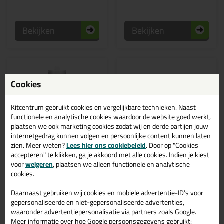
Bekijken
Bekijken
Cookies
Kitcentrum gebruikt cookies en vergelijkbare technieken. Naast
functionele en analytische cookies waardoor de website goed werkt,
plaatsen we ook marketing cookies zodat wij en derde partijen jouw
internetgedrag kunnen volgen en persoonlijke content kunnen laten
zien. Meer weten?
Lees hier ons cookiebeleid
. Door op "Cookies
accepteren" te klikken, ga je akkoord met alle cookies. Indien je kiest
6,
6,
39
49
voor
weigeren
, plaatsen we alleen functionele en analytische
cookies.
Zwaluw Clear Fix koker
MSP Crystal 290ml
290ml
koker
Daarnaast gebruiken wij cookies en mobiele advertentie-ID’s voor
Glasheldere lijm voor gebruik
Transparante lijmkit voor
binnenshuis
Acrylglas
gepersonaliseerde en niet-gepersonaliseerde advertenties,
waaronder advertentiepersonalisatie via partners zoals Google.
Meer informatie over hoe Google persoonsgegevens gebruikt: