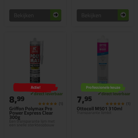
Bekijken
Bekijken
Actie!
Professionele keuze
8,
7,
99
95
(1)
(1)
Griffon Polymax Pro
Ottocoll M501 310ml
Power Express Clear
Transparante lijmkit
300g
Een transparante lijm met
een snelle sterkteopbouw