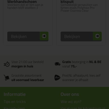
Werkhandschoen
kitspuit
Voorkom dat er lijm aan je
Gemakkelijk verspuiten van
handen blijft plakken ;)
lijmen zoals Polymax Pro
Power Express Clear
Bekijken
Bekijken
Voor 21:00 uur besteld
Gratis
bezorging in
NL & BE
morgen in huis
vanaf
75,-
Grootste assortiment
PostNL afhaalpunt: kies zelf
uit voorraad leverbaar
wanneer je afhaalt
Informatie
Over ons
Tips en tricks
Wie wij zijn?
Keuzehulpen
Vacatures bij kitcentrum.nl