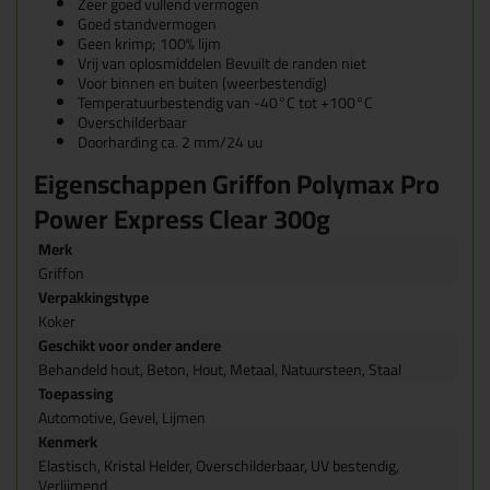
Zeer goed vullend vermogen
Goed standvermogen
Geen krimp; 100% lijm
Vrij van oplosmiddelen Bevuilt de randen niet
Voor binnen en buiten (weerbestendig)
Temperatuurbestendig van -40°C tot +100°C
Overschilderbaar
Doorharding ca. 2 mm/24 uu
Eigenschappen Griffon Polymax Pro
Power Express Clear 300g
Merk
Griffon
Verpakkingstype
Koker
Geschikt voor onder andere
Behandeld hout, Beton, Hout, Metaal, Natuursteen, Staal
Toepassing
Automotive, Gevel, Lijmen
Kenmerk
Elastisch, Kristal Helder, Overschilderbaar, UV bestendig,
Verlijmend