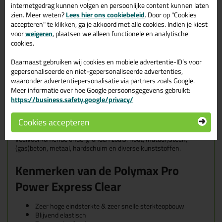
Door de snelle sterkteopbouw is het perfect voor iedere klus
internetgedrag kunnen volgen en persoonlijke content kunnen laten
waarbij tijd een rol speelt. Deze lijmkit kan gebruikt worden voor
zien. Meer weten?
Lees hier ons cookiebeleid
. Door op "Cookies
onder andere:
accepteren" te klikken, ga je akkoord met alle cookies. Indien je kiest
Regelwerk
voor
weigeren
, plaatsen we alleen functionele en analytische
Plinten
cookies.
Schroten
Vensterbanken
Daarnaast gebruiken wij cookies en mobiele advertentie-ID’s voor
Plaat- en isolatie materiaal
gepersonaliseerde en niet-gepersonaliseerde advertenties,
Alle professionele toepassingen zoals: interieur-, gevel-,
waaronder advertentiepersonalisatie via partners zoals Google.
woning-, utiliteit- en carroseriebouw
Meer informatie over hoe Google persoonsgegevens gebruikt:
Geschikte ondergronden van de
https://business.safety.google/privacy/
Polymax Pro Power Express Clear
Cookies accepteren
De Griffon Polymax Pro Power Express hecht uitstekend op
veelvoorkomende ondergronden zoals: hout, (natuur)steen,
(gas)beton, metaal, hardschuim en diverse kunststoffen.
Kenmerken van de Polymax Pro
Power Express Clear
Zeer hoge eindsterkte & zeer snelle sterkteopbouw
Blijvend elastisch