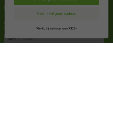
Nee, ik wil geen cadeau
Nieuws, tips en exclusieve deals rechtstreeks in je
inbox
*Geldig bij aankoop vanaf €125,-
Email
Inschrijven
Kitcentrum is trots op:
Alle prijzen zijn in EURO en excl. 21% BTW
wijzig naar incl. BTW