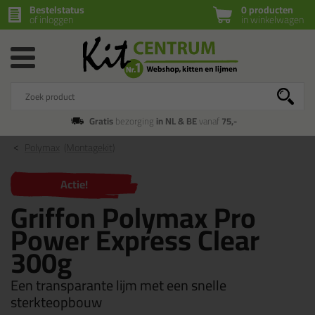
Bestelstatus
0 producten
of inloggen
in winkelwagen
Gratis
bezorging
in NL & BE
vanaf
75,-
Polymax
(Montagekit)
Actie!
Griffon Polymax Pro
Power Express Clear
300g
Een transparante lijm met een snelle
sterkteopbouw