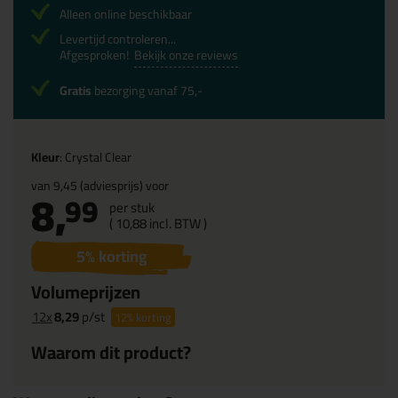
Alleen online beschikbaar
Levertijd controleren...
Afgesproken!
Bekijk onze reviews
Gratis
bezorging vanaf 75,-
Kleur
: Crystal Clear
van
9,45
(adviesprijs) voor
8,
99
per stuk
(
10,
88
incl. BTW )
5
% korting
Volumeprijzen
12x
8,29
p/st
12%
korting
Waarom dit product?