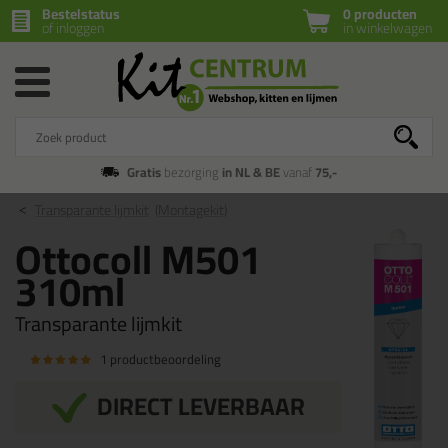
Bestelstatus
0 producten
of inloggen
in winkelwagen
Gratis
bezorging
in NL & BE
vanaf
75,-
Transparante lijmkit
(Montagekit)
Ottocoll M501
310ml
Transparante lijmkit
1 productbeoordeling
DIRECT LEVERBAAR