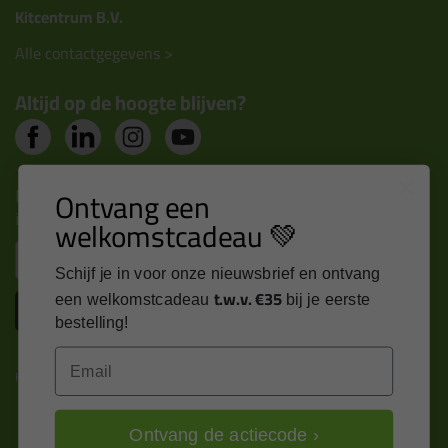
Kitcentrum B.V.
Alle contactgegevens >
Altijd op de hoogte blijven?
Nieuws, tips en exclusieve deals rechtstreeks in je
Ontvang een
inbox
welkomstcadeau 💚
Email
Schijf je in voor onze nieuwsbrief en ontvang
t.w.v. €35
een welkomstcadeau
bij je eerste
Inschrijven
bestelling!
Email
Kitcentrum is trots op:
Ontvang de actiecode ›