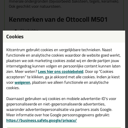
minerale ondergronden (bijvoorbeeld: baksteen, tegels, keramiek).
Ook geschikt voor natuursteen.
Kenmerken van de Ottocoll M501
Glashelder
Cookies
Goede hechting zonder primer
Veroorzaakt geen vervetting van natuursteen
Hecht ook op vochtige ondergronden
Kitcentrum gebruikt cookies en vergelijkbare technieken. Naast
Elastisch
functionele en analytische cookies waardoor de website goed werkt,
Overschilderbaar
plaatsen we ook marketing cookies zodat wij en derde partijen jouw
Siliconenvrij
internetgedrag kunnen volgen en persoonlijke content kunnen laten
Isocyanaatvrij
zien. Meer weten?
Lees hier ons cookiebeleid
. Door op "Cookies
LEED® -certificatie Ottocoll M501
accepteren" te klikken, ga je akkoord met alle cookies. Indien je kiest
voor
weigeren
, plaatsen we alleen functionele en analytische
Lijmen en afdichtingkitten van OTTO scoren bij LEED®
cookies.
LEED® ( = Leadership in Energy and Environmental Design) is
Daarnaast gebruiken wij cookies en mobiele advertentie-ID’s voor
een door het U.S. Green Building Council ontwikkelt systeem voor
gepersonaliseerde en niet-gepersonaliseerde advertenties,
de classificatie met betrekking tot milieuvriendelijk bouwen.
waaronder advertentiepersonalisatie via partners zoals Google.
Meer informatie over hoe Google persoonsgegevens gebruikt:
Eigenschappen Ottocoll M501 310ml
https://business.safety.google/privacy/
Merk