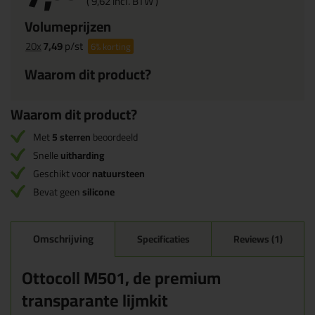
(
9,
62
incl. BTW )
Volumeprijzen
20x
7,49
p/st
6%
korting
Waarom dit product?
Waarom dit product?
Met
5 sterren
beoordeeld
Snelle
uitharding
Geschikt voor
natuursteen
Bevat geen
silicone
Omschrijving
Specificaties
Reviews (1)
Ottocoll M501, de premium
transparante lijmkit