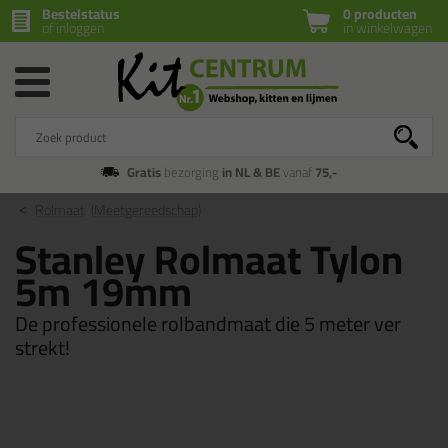
Bestelstatus
0 producten
of inloggen
in winkelwagen
Gratis
bezorging
in NL & BE
vanaf
75,-
Rolmaat
(Meetgereedschap)
Stanley Rolmaat Tylon
5m 19mm
De professionele rolbandmaat die 5 meter ver
strekt!