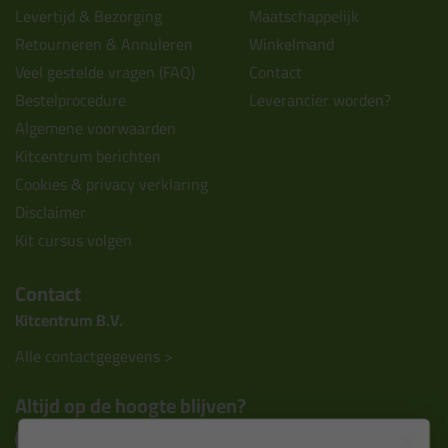
Levertijd & Bezorging
Maatschappelijk
Retourneren & Annuleren
Winkelmand
Veel gestelde vragen (FAQ)
Contact
Bestelprocedure
Leverancier worden?
Algemene voorwaarden
Kitcentrum berichten
Cookies & privacy verklaring
Disclaimer
Kit cursus volgen
Contact
Kitcentrum B.V.
Alle contactgegevens >
Altijd op de hoogte blijven?