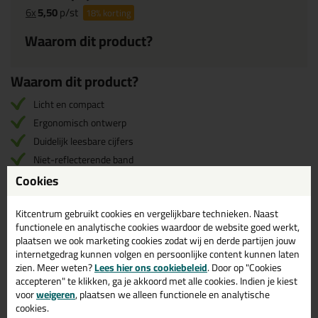
6x
5,50
p/st
18%
korting
Waarom dit product?
Waarom dit product?
Licht en compact
Ergonomisch ontwerp
Duidelijk leesbare cijfers
Niet-reflecterende band
Cookies
Tylon beschermlaag
Kitcentrum gebruikt cookies en vergelijkbare technieken. Naast
Omschrijving
Video
Specificaties
Reviews (0)
functionele en analytische cookies waardoor de website goed werkt,
plaatsen we ook marketing cookies zodat wij en derde partijen jouw
internetgedrag kunnen volgen en persoonlijke content kunnen laten
Stanley Rolmaat Tylon
Reviews voor:
zien. Meer weten?
Lees hier ons cookiebeleid
. Door op "Cookies
accepteren" te klikken, ga je akkoord met alle cookies. Indien je kiest
5m 19mm
voor
weigeren
, plaatsen we alleen functionele en analytische
Er zijn nog geen reviews geschreven voor Stanley Rolmaat Tylon
cookies.