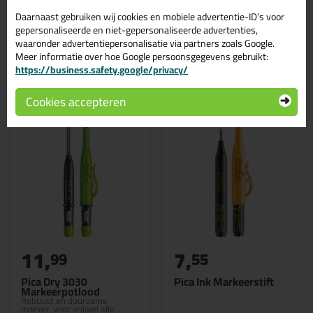
5m 19mm.
Schrijf als eerste een review!
Daarnaast gebruiken wij cookies en mobiele advertentie-ID’s voor
gepersonaliseerde en niet-gepersonaliseerde advertenties,
waaronder advertentiepersonalisatie via partners zoals Google.
Meer informatie over hoe Google persoonsgegevens gebruikt:
Gerelateerde producten
https://business.safety.google/privacy/
Cookies accepteren
11,
7,
99
55
Pica Dry 3030
Pica Ink Markeerstift
Markeerpotlood
Robuust en duurzame
marker, voor vrijwel alle