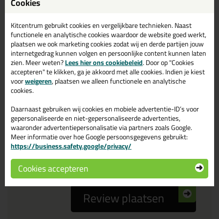
Cookies
Reviewtitel *
Kitcentrum gebruikt cookies en vergelijkbare technieken. Naast
functionele en analytische cookies waardoor de website goed werkt,
Je ervaring
plaatsen we ook marketing cookies zodat wij en derde partijen jouw
internetgedrag kunnen volgen en persoonlijke content kunnen laten
zien. Meer weten?
Lees hier ons cookiebeleid
. Door op "Cookies
accepteren" te klikken, ga je akkoord met alle cookies. Indien je kiest
voor
weigeren
, plaatsen we alleen functionele en analytische
cookies.
Daarnaast gebruiken wij cookies en mobiele advertentie-ID’s voor
Beoordeling
gepersonaliseerde en niet-gepersonaliseerde advertenties,
waaronder advertentiepersonalisatie via partners zoals Google.
Meer informatie over hoe Google persoonsgegevens gebruikt:
Zou jij dit product aanbevelen bij anderen?
https://business.safety.google/privacy/
ja
nee
Cookies accepteren
Review plaatsen