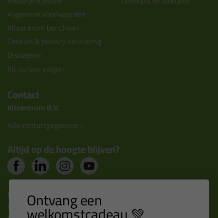
Bestelprocedure
Leverancier worden?
Algemene voorwaarden
Kitcentrum berichten
Cookies & privacy verklaring
Disclaimer
Kit cursus volgen
Contact
Kitcentrum B.V.
Alle contactgegevens >
Altijd op de hoogte blijven?
Nieuws, tips en exclusieve deals rechtstreeks in je
Ontvang een
inbox
welkomstcadeau 💚