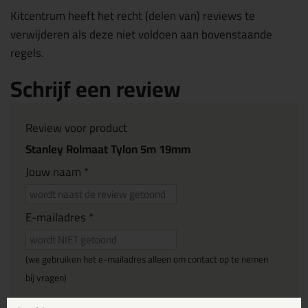
Kitcentrum heeft het recht (delen van) reviews te
verwijderen als deze niet voldoen aan bovenstaande
regels.
Schrijf een review
Review voor product
Stanley Rolmaat Tylon 5m 19mm
Jouw naam *
E-mailadres *
(we gebruiken het e-mailadres alleen om contact op te nemen
bij vragen)