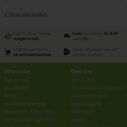
< Terug naar product
Voor 21:00 uur besteld
Gratis
bezorging in
NL & BE
morgen in huis
vanaf
75,-
Grootste assortiment
PostNL afhaalpunt: kies zelf
uit voorraad leverbaar
wanneer je afhaalt
Informatie
Over ons
Tips en tricks
Wie wij zijn?
Keuzehulpen
Vacatures bij kitcentrum.nl
Acties
Over Kitcentrum.nl
Levertijd & Bezorging
Maatschappelijk
Retourneren & Annuleren
Winkelmand
Veel gestelde vragen (FAQ)
Contact