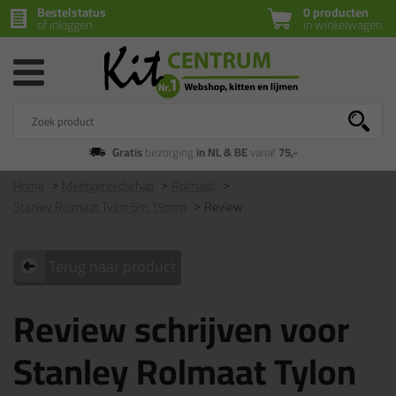
Bestelstatus
0 producten
of inloggen
in winkelwagen
Gratis
bezorging
in NL & BE
vanaf
75,-
Home
Meetgereedschap
Rolmaat
Stanley Rolmaat Tylon 5m 19mm
Review
Terug naar product
Review schrijven voor
Stanley Rolmaat Tylon