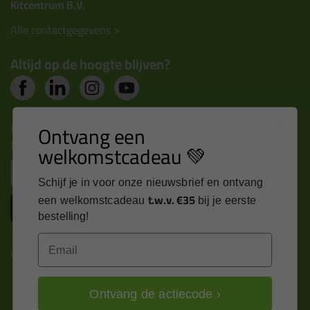
Kitcentrum B.V.
Alle contactgegevens >
Altijd op de hoogte blijven?
Nieuws, tips en exclusieve deals rechtstreeks in je
Ontvang een
inbox
welkomstcadeau 💚
Email
Schijf je in voor onze nieuwsbrief en ontvang
t.w.v. €35
een welkomstcadeau
bij je eerste
Inschrijven
bestelling!
Email
Kitcentrum is trots op:
Ontvang de actiecode ›