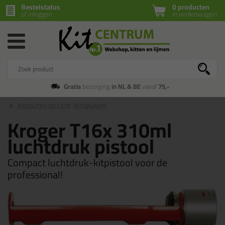
Bestelstatus
0 producten
of inloggen
in winkelwagen
Gratis
bezorging
in NL & BE
vanaf
75,-
Kitspuiten op lucht
(Kitspuiten)
Kroger T16x 310ml
luchtdruk pistool
Compact luchtdruk-kitpistool voor de
professional!