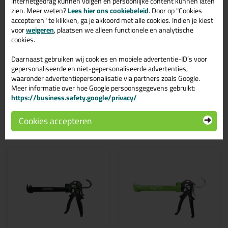
internetgedrag kunnen volgen en persoonlijke content kunnen laten
bij langdurige toepassingen!
zien. Meer weten?
Lees hier ons cookiebeleid
. Door op "Cookies
accepteren" te klikken, ga je akkoord met alle cookies. Indien je kiest
Kenmerken van de Kroger T16-X
voor
weigeren
, plaatsen we alleen functionele en analytische
cookies.
Verstevigde nylon handvat
Metalen kokerschacht
Daarnaast gebruiken wij cookies en mobiele advertentie-ID’s voor
Voor standaard kokers van 290/310ml
gepersonaliseerde en niet-gepersonaliseerde advertenties,
Maximaal 8 bar
waaronder advertentiepersonalisatie via partners zoals Google.
Meer informatie over hoe Google persoonsgegevens gebruikt:
https://business.safety.google/privacy/
Gerelateerde producten
Cookies accepteren