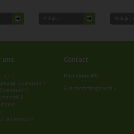
Bekijken
Bekijke
 ons
Contact
j zijn?
Kitcentrum B.V.
res bij kitcentrum.nl
Alle contactgegevens >
Kitcentrum.nl
chappelijk
elmand
ct
ancier worden?