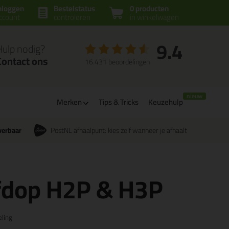
nloggen
Bestelstatus
0 producten
ccount
controleren
in winkelwagen
9.4
Hulp nodig?
Contact ons
16.431 beoordelingen
Merken
Tips & Tricks
Keuzehulp
verbaar
PostNL afhaalpunt: kies zelf wanneer je afhaalt
fdop H2P & H3P
ling