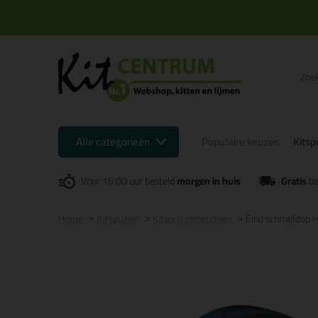
Alle categorieën
Populaire keuzes:
Kitsp
Voor 16:00 uur besteld
morgen in huis
Gratis
be
Home
Kitspuiten
Kitspuit onderdelen
Eind schroefdop