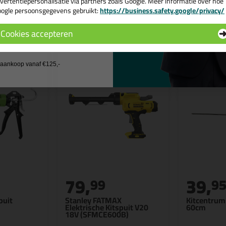
vertentiepersonalisatie via partners zoals Google. Meer informatie over hoe
ogle persoonsgegevens gebruikt:
https://business.safety.google/privacy/
 de actiecode ›
n
Cookies accepteren
 wil geen cadeau
j aankoop vanaf €125,-
79,
39,
99
9
puit
Stanley FATMAX
Kitcentrum 
Elektrische Kitspuit V20
60cm
18V (SFMCE600B)