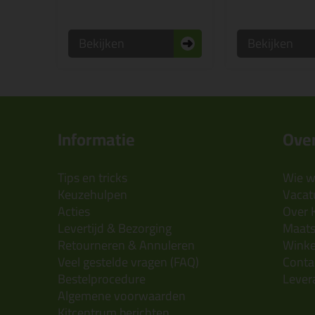
Bekijken
Bekijken
Informatie
Over
Tips en tricks
Wie wi
Keuzehulpen
Vacatu
Acties
Over 
Levertijd & Bezorging
Maats
Retourneren & Annuleren
Wink
Veel gestelde vragen (FAQ)
Conta
Bestelprocedure
Lever
Algemene voorwaarden
Kitcentrum berichten