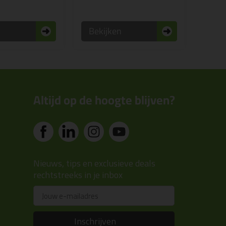
n
Bekijken
Altijd op de hoogte blijven?
Nieuws, tips en exclusieve deals
rechtstreeks in je inbox
Email
Inschrijven