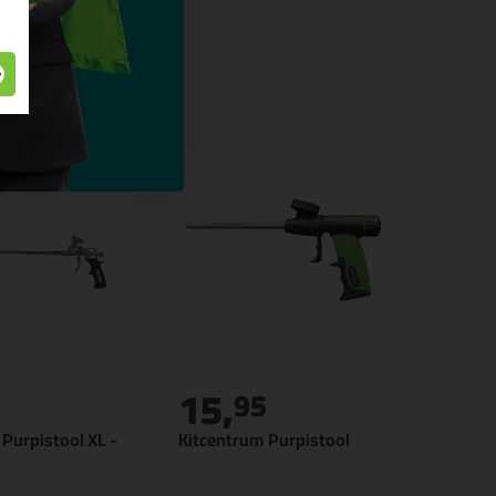
15,
5
95
Purpistool XL -
Kitcentrum Purpistool