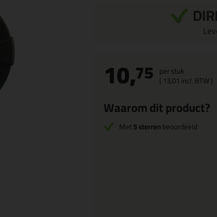
DIR
Leve
10,
75
per stuk
(
13,
01
incl. BTW )
Waarom dit product?
Met
5 sterren
beoordeeld