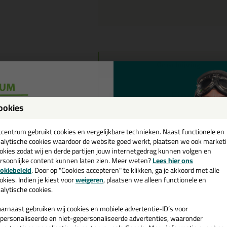
Omschrijving
Eind schro
Reviews voor:
ookies
Dit product wordt beoordeeld met
een
cadeau 💚
tcentrum gebruikt cookies en vergelijkbare technieken. Naast functionele en
alytische cookies waardoor de website goed werkt, plaatsen we ook market
Goed en snel geleverd!
okies zodat wij en derde partijen jouw internetgedrag kunnen volgen en
Geschreven door A.V. op 11 sep
rsoonlijke content kunnen laten zien. Meer weten?
Lees hier ons
e nieuwsbrief en ontvang een
okiebeleid
. Door op "Cookies accepteren" te klikken, ga je akkoord met alle
Ook een review schrij
v. €35,-
bij je eerste bestelling!
okies. Indien je kiest voor
weigeren
, plaatsen we alleen functionele en
alytische cookies.
Schrijf hier je review over Eind schr
arnaast gebruiken wij cookies en mobiele advertentie-ID’s voor
personaliseerde en niet-gepersonaliseerde advertenties, waaronder