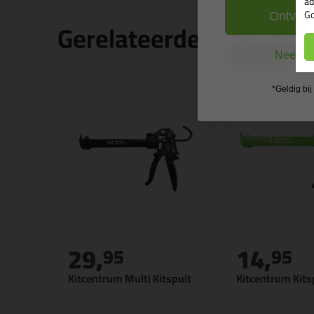
ad
Go
Ontvang
Gerelateerde producte
Nee, ik
*Geldig bi
29,
14,
95
95
Kitcentrum Multi Kitspuit
Kitcentrum Kits