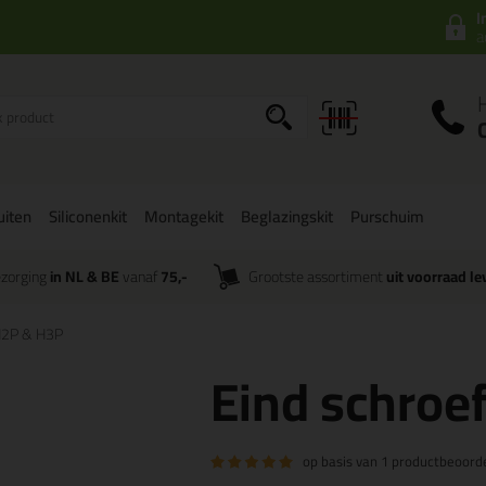
I
a
uiten
Siliconenkit
Montagekit
Beglazingskit
Purschuim
zorging
in NL & BE
vanaf
75,-
Grootste assortiment
uit voorraad le
 H2P & H3P
Eind schroe
op basis van
1 productbeoorde