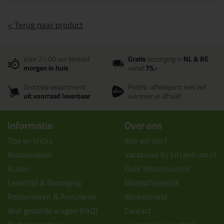
< Terug naar product
Voor 21:00 uur besteld
Gratis
bezorging in
NL & BE
morgen in huis
vanaf
75,-
Grootste assortiment
PostNL afhaalpunt: kies zelf
uit voorraad leverbaar
wanneer je afhaalt
Informatie
Over ons
Tips en tricks
Wie wij zijn?
Keuzehulpen
Vacatures bij kitcentrum.nl
Acties
Over Kitcentrum.nl
Levertijd & Bezorging
Maatschappelijk
Retourneren & Annuleren
Winkelmand
Veel gestelde vragen (FAQ)
Contact