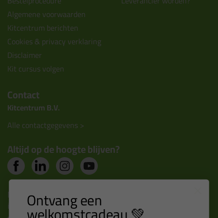
Bestelprocedure
Leverancier worden?
Algemene voorwaarden
Kitcentrum berichten
Cookies & privacy verklaring
Disclaimer
Kit cursus volgen
Contact
Kitcentrum B.V.
Alle contactgegevens >
Altijd op de hoogte blijven?
Nieuws, tips en exclusieve deals rechtstreeks in je
Ontvang een
inbox
welkomstcadeau 💚