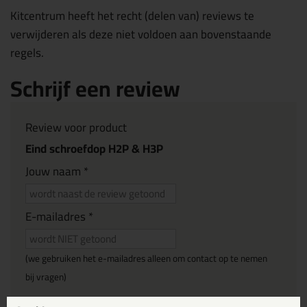
Kitcentrum heeft het recht (delen van) reviews te
verwijderen als deze niet voldoen aan bovenstaande
regels.
Schrijf een review
Review voor product
Eind schroefdop H2P & H3P
Jouw naam *
E-mailadres *
(we gebruiken het e-mailadres alleen om contact op te nemen
bij vragen)