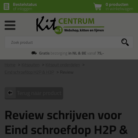
Bestelstatus
0 producten
of inloggen
in winkelwagen
Gratis
bezorging
in NL & BE
vanaf
75,-
Home
Kitspuiten
Kitspuit onderdelen
Eind schroefdop H2P & H3P
Review
Terug naar product
Review schrijven voor
Eind schroefdop H2P &