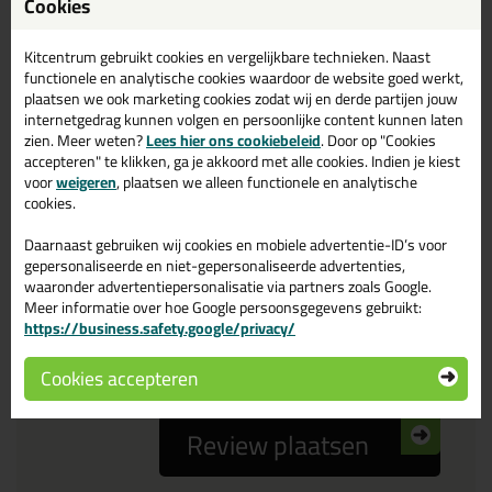
Cookies
Reviewtitel *
Kitcentrum gebruikt cookies en vergelijkbare technieken. Naast
functionele en analytische cookies waardoor de website goed werkt,
Je ervaring
plaatsen we ook marketing cookies zodat wij en derde partijen jouw
internetgedrag kunnen volgen en persoonlijke content kunnen laten
zien. Meer weten?
Lees hier ons cookiebeleid
. Door op "Cookies
accepteren" te klikken, ga je akkoord met alle cookies. Indien je kiest
voor
weigeren
, plaatsen we alleen functionele en analytische
cookies.
Daarnaast gebruiken wij cookies en mobiele advertentie-ID’s voor
Beoordeling
gepersonaliseerde en niet-gepersonaliseerde advertenties,
waaronder advertentiepersonalisatie via partners zoals Google.
Meer informatie over hoe Google persoonsgegevens gebruikt:
Zou jij dit product aanbevelen bij anderen?
https://business.safety.google/privacy/
ja
nee
Cookies accepteren
Review plaatsen