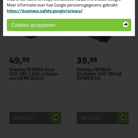
Meer informatie over hoe Google persoonsgegevens gebruikt:
https://business.safety.google/privacy/
Cookies accepteren
49,
39,
99
99
Stanley FATMAX Accu
Stanley FATMAX
V20 18V 2.0Ah Lithium-
Snellader V20 18V 4A
ion (SFMCB202)
(SFMCB14)
Bekijken
Bekijken