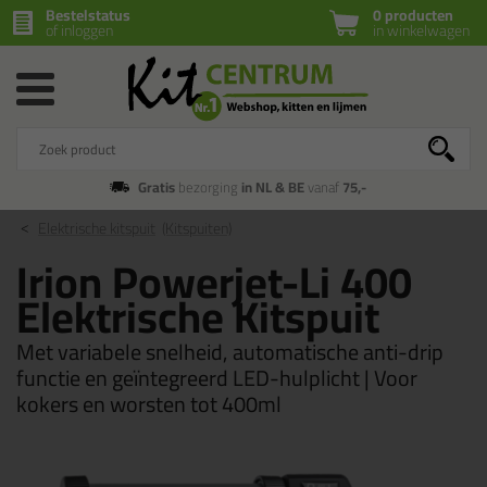
Bestelstatus
0 producten
of inloggen
in winkelwagen
Gratis
bezorging
in NL & BE
vanaf
75,-
Elektrische kitspuit
(Kitspuiten)
Irion Powerjet-Li 400
Elektrische Kitspuit
Met variabele snelheid, automatische anti-drip
functie en geïntegreerd LED-hulplicht | Voor
kokers en worsten tot 400ml