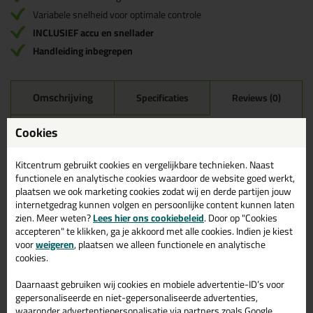
Variabele snelheid voor optimale controle
INCLUSIEF accu en snellader
Handleiding inbegrepen
Omschrijving
Specificaties
Reviews (0)
Cookies
Irion Powerjet-Li 400
Reviews voor:
Elektrische Kitspuit
Kitcentrum gebruikt cookies en vergelijkbare technieken. Naast
Er zijn nog geen reviews geschreven voor Irion Powerjet-Li 400
functionele en analytische cookies waardoor de website goed werkt,
Elektrische Kitspuit.
Schrijf als eerste een review!
plaatsen we ook marketing cookies zodat wij en derde partijen jouw
internetgedrag kunnen volgen en persoonlijke content kunnen laten
zien. Meer weten?
Lees hier ons cookiebeleid
. Door op "Cookies
accepteren" te klikken, ga je akkoord met alle cookies. Indien je kiest
voor
weigeren
, plaatsen we alleen functionele en analytische
Gerelateerde producten
cookies.
Daarnaast gebruiken wij cookies en mobiele advertentie-ID’s voor
gepersonaliseerde en niet-gepersonaliseerde advertenties,
waaronder advertentiepersonalisatie via partners zoals Google.