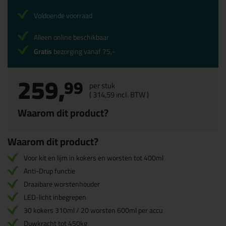
Voldoende voorraad
Alleen online beschikbaar
Gratis
bezorging vanaf 75,-
259,
99
per stuk
(
314,
59
incl. BTW )
Waarom dit product?
Waarom dit product?
Voor kit en lijm in kokers en worsten tot 400ml
Anti-Drup functie
Draaibare worstenhouder
LED-licht inbegrepen
30 kokers 310ml / 20 worsten 600ml per accu
Duwkracht tot 450kg