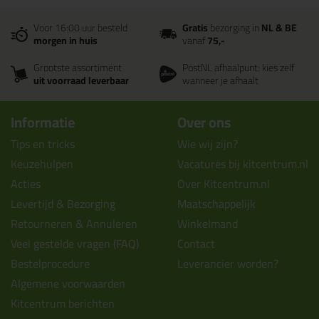
Voor 16:00 uur besteld
Gratis
bezorging in
NL & BE
morgen in huis
vanaf
75,-
Grootste assortiment
PostNL afhaalpunt: kies zelf
uit voorraad leverbaar
wanneer je afhaalt
Informatie
Over ons
Tips en tricks
Wie wij zijn?
Keuzehulpen
Vacatures bij kitcentrum.nl
Acties
Over Kitcentrum.nl
Levertijd & Bezorging
Maatschappelijk
Retourneren & Annuleren
Winkelmand
Veel gestelde vragen (FAQ)
Contact
Bestelprocedure
Leverancier worden?
Algemene voorwaarden
Kitcentrum berichten