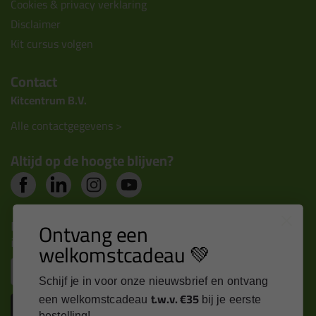
Cookies & privacy verklaring
Disclaimer
Kit cursus volgen
Contact
Kitcentrum B.V.
Alle contactgegevens >
Altijd op de hoogte blijven?
Nieuws, tips en exclusieve deals rechtstreeks in je
Ontvang een
inbox
welkomstcadeau 💚
Email
Schijf je in voor onze nieuwsbrief en ontvang
t.w.v. €35
een welkomstcadeau
bij je eerste
Inschrijven
bestelling!